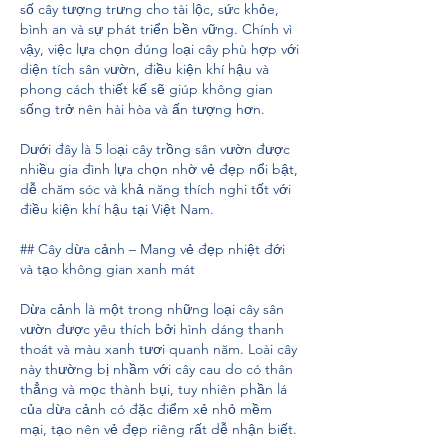
số cây tượng trưng cho tài lộc, sức khỏe, 
bình an và sự phát triển bền vững. Chính vì 
vậy, việc lựa chọn đúng loại cây phù hợp với 
diện tích sân vườn, điều kiện khí hậu và 
phong cách thiết kế sẽ giúp không gian 
sống trở nên hài hòa và ấn tượng hơn.
Dưới đây là 5 loại cây trồng sân vườn được 
nhiều gia đình lựa chọn nhờ vẻ đẹp nổi bật, 
dễ chăm sóc và khả năng thích nghi tốt với 
điều kiện khí hậu tại Việt Nam.
## Cây dừa cảnh – Mang vẻ đẹp nhiệt đới 
và tạo không gian xanh mát
Dừa cảnh là một trong những loại cây sân 
vườn được yêu thích bởi hình dáng thanh 
thoát và màu xanh tươi quanh năm. Loài cây 
này thường bị nhầm với cây cau do có thân 
thẳng và mọc thành bụi, tuy nhiên phần lá 
của dừa cảnh có đặc điểm xẻ nhỏ mềm 
mại, tạo nên vẻ đẹp riêng rất dễ nhận biết.