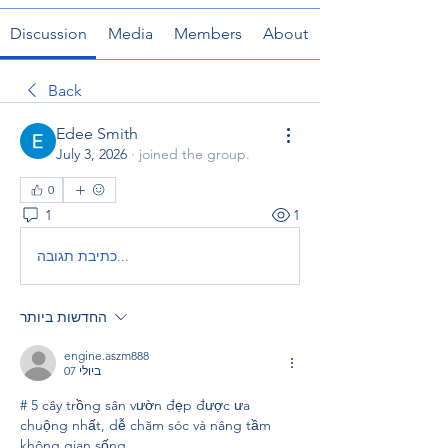
Discussion
Media
Members
About
Back
Edee Smith
July 3, 2026
·
joined the group.
0
1
1
כתיבת תגובה...
החדשות ביותר
engine.aszm888
07 ביולי
# 5 cây trồng sân vườn đẹp được ưa 
chuộng nhất, dễ chăm sóc và nâng tầm 
không gian sống