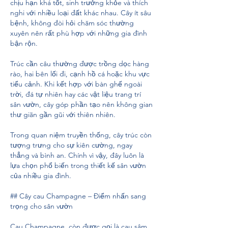
chịu hạn khá tốt, sinh trưởng khỏe và thích 
nghi với nhiều loại đất khác nhau. Cây ít sâu 
bệnh, không đòi hỏi chăm sóc thường 
xuyên nên rất phù hợp với những gia đình 
bận rộn.
Trúc cần câu thường được trồng dọc hàng 
rào, hai bên lối đi, cạnh hồ cá hoặc khu vực 
tiểu cảnh. Khi kết hợp với bàn ghế ngoài 
trời, đá tự nhiên hay các vật liệu trang trí 
sân vườn, cây góp phần tạo nên không gian 
thư giãn gần gũi với thiên nhiên.
Trong quan niệm truyền thống, cây trúc còn 
tượng trưng cho sự kiên cường, ngay 
thẳng và bình an. Chính vì vậy, đây luôn là 
lựa chọn phổ biến trong thiết kế sân vườn 
của nhiều gia đình.
## Cây cau Champagne – Điểm nhấn sang 
trọng cho sân vườn
Cau Champagne, còn được gọi là cau sâm 