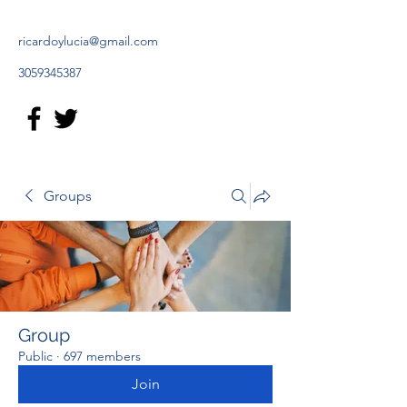
ricardoylucia@gmail.com
3059345387
Groups
Group
Public
·
697 members
Join