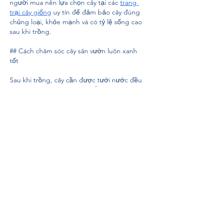
người mua nên lựa chọn cây tại các 
trang 
trại cây giống
 uy tín để đảm bảo cây đúng 
chủng loại, khỏe mạnh và có tỷ lệ sống cao 
sau khi trồng.
## Cách chăm sóc cây sân vườn luôn xanh 
tốt
Sau khi trồng, cây cần được tưới nước đều 
trong thời gian đầu để bộ rễ nhanh chóng 
thích nghi với môi trường mới. Khi cây đã 
ổn định, có thể điều chỉnh lượng nước theo 
từng mùa và từng loại cây.
Việc bón phân hữu cơ hoặc phân chuyên 
dùng định kỳ sẽ giúp cây phát triển đồng 
đều, lá xanh và tán đẹp hơn. Đồng thời, 
nên thường xuyên cắt tỉa cành khô, lá già và 
kiểm tra sâu bệnh để xử lý kịp thời.
Đối với những cây có kích thước lớn như 
cau Champagne hay vạn tuế, cần đảm bảo 
khoảng cách trồng hợp lý để cây có đủ 