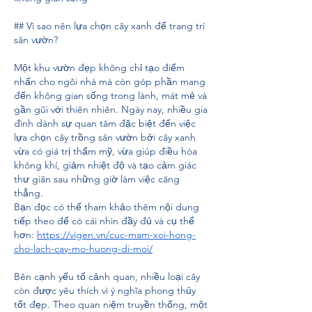
## Vì sao nên lựa chọn cây xanh để trang trí 
sân vườn?
Một khu vườn đẹp không chỉ tạo điểm 
nhấn cho ngôi nhà mà còn góp phần mang 
đến không gian sống trong lành, mát mẻ và 
gần gũi với thiên nhiên. Ngày nay, nhiều gia 
đình dành sự quan tâm đặc biệt đến việc 
lựa chọn cây trồng sân vườn bởi cây xanh 
vừa có giá trị thẩm mỹ, vừa giúp điều hòa 
không khí, giảm nhiệt độ và tạo cảm giác 
thư giãn sau những giờ làm việc căng 
thẳng.
Bạn đọc có thể tham khảo thêm nội dung 
tiếp theo để có cái nhìn đầy đủ và cụ thể 
hơn: 
https://vigen.vn/cuc-mam-xoi-hong-
cho-lach-cay-mo-huong-di-moi/
Bên cạnh yếu tố cảnh quan, nhiều loại cây 
còn được yêu thích vì ý nghĩa phong thủy 
tốt đẹp. Theo quan niệm truyền thống, một 