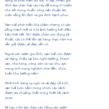
vững và phát triển lâu dài. Vì vậy, nhiều gia 
đình lựa chọn loại cây này để trang trí trước 
nhà với mong muốn công việc thuận lợi, 
cuộc sống ổn định và gia đình hạnh phúc.
Vạn tuế phát triển khá chậm nhưng có sức 
sống mạnh mẽ và ít bị ảnh hưởng bởi điều 
kiện thời tiết. Khi được chăm sóc đúng kỹ 
thuật, cây có thể tồn tại hàng chục năm mà 
vẫn giữ được vẻ đẹp vốn có.
Ngoài sân vườn gia đình, vạn tuế còn được 
sử dụng nhiều tại khu nghỉ dưỡng, khách 
sạn, nhà hàng, công viên và các khu vực 
mang tính trang nghiêm như đền, chùa 
hoặc khu tưởng niệm.
Nhờ hình dáng uy nghi và vẻ đẹp cổ kính, 
vạn tuế luôn nằm trong nhóm cây cảnh 
được ưa chuộng nhất trong thiết kế cảnh 
quan.
## Lưu ý khi lựa chọn cây trồng sân vườn