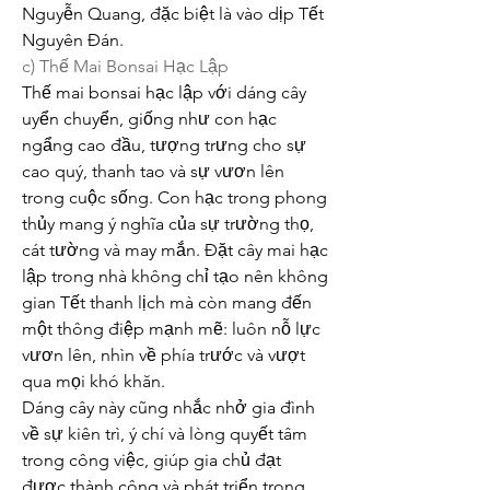
Nguyễn Quang, đặc biệt là vào dịp Tết 
Nguyên Đán.
c) Thế Mai Bonsai Hạc Lập
Thế mai bonsai hạc lập với dáng cây 
uyển chuyển, giống như con hạc 
ngẩng cao đầu, tượng trưng cho sự 
cao quý, thanh tao và sự vươn lên 
trong cuộc sống. Con hạc trong phong 
thủy mang ý nghĩa của sự trường thọ, 
cát tường và may mắn. Đặt cây mai hạc 
lập trong nhà không chỉ tạo nên không 
gian Tết thanh lịch mà còn mang đến 
một thông điệp mạnh mẽ: luôn nỗ lực 
vươn lên, nhìn về phía trước và vượt 
qua mọi khó khăn.
Dáng cây này cũng nhắc nhở gia đình 
về sự kiên trì, ý chí và lòng quyết tâm 
trong công việc, giúp gia chủ đạt 
được thành công và phát triển trong 