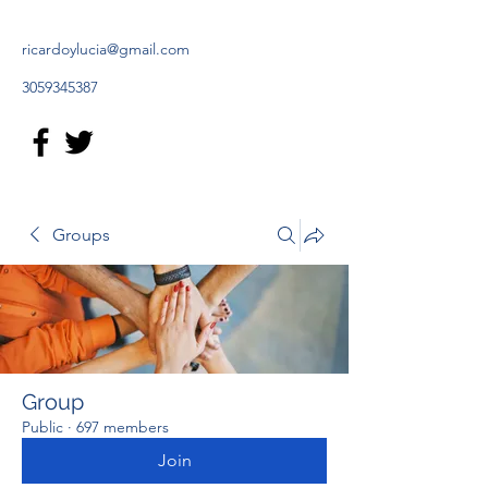
ricardoylucia@gmail.com
3059345387
Groups
Group
Public
·
697 members
Join