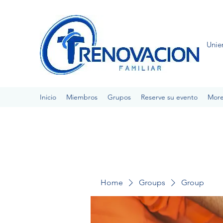
Unie
Inicio
Miembros
Grupos
Reserve su evento
Mor
Home
Groups
Group