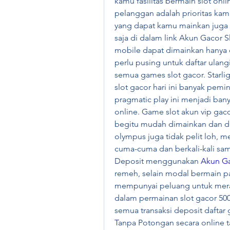
kamu fasilitas bermain slot onl
pelanggan adalah prioritas kami.
yang dapat kamu mainkan juga s
saja di dalam link Akun Gacor S
mobile dapat dimainkan hanya d
perlu pusing untuk daftar ulang
semua games slot gacor. Starlig
slot gacor hari ini banyak pemin
pragmatic play ini menjadi bany
online. Game slot akun vip gaco
begitu mudah dimainkan dan d
olympus juga tidak pelit loh, m
cuma-cuma dan berkali-kali samp
Deposit menggunakan 
Akun Ga
remeh, selain modal bermain p
mempunyai peluang untuk mera
dalam permainan slot gacor 5000
semua transaksi deposit daftar
Tanpa Potongan secara online t