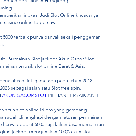
rta sebuah perusahaan Hongkong.
gaming
emberikan inovasi Judi Slot Online khususnya 
n casino online terpercaya.
t 5000 terbaik punya banyak sekali penggemar 
a.
atif. Permainan Slot jackpot Akun Gacor Slot 
mainan terbaik slot online Barat & Asia.
h perusahaan link game ada pada tahun 2012 
023 sebagai salah satu Slot free spin.
 
AKUN GACOR SLOT
 PILIHAN TERBAIK ANTI 
n situs slot online id pro yang gampang 
 sudah di lengkapi dengan ratusan permainan 
p hanya deposit 5000 saja kalian bisa memainkan 
kan jackpot mengunakan 100% akun slot 