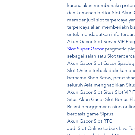
karena akan memberiakn potens
dan kemanan bettor Slot Akun Ga
member judi slot terpercaya ya
terpercaya akan memberiakn ba
untuk mendapatkan info terbaru
Akun Gacor Slot Server VIP Prag
Slot Super Gacor
 pragmatic pla
sebagai salah satu Slot terperc
Akun Gacor Slot Gacor Spade
Slot Online terbaik didirikan p
bernama Shen Seow, perusahaan 
seluruh Asia menghadirkan Situs
Akun Gacor Slot Situs Slot VIP
Situs Akun Gacor Slot Bonus Fl
Resmi penggemar casino online 
berbasis game Siprus.
Akun Gacor Slot RTG
Judi Slot Online terbaik Live Te