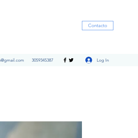
Contacto
Log In
ia@gmail.com
3059345387