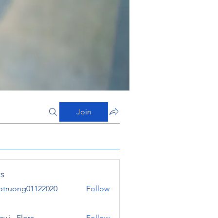
Join
s
otruong01122020
Follow
ong01122020
y j . Flora
Follow