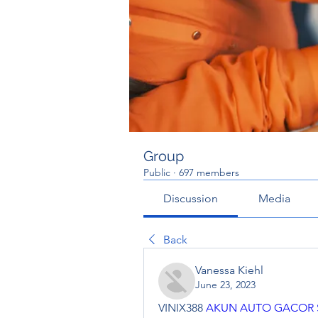
Group
Public
·
697 members
Discussion
Media
Back
Vanessa Kiehl
June 23, 2023
VINIX388
 AKUN AUTO GACOR 