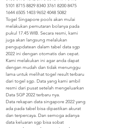
5101 8715 8829 8340 3761 8200 8475 
1644 6505 1403 9652 4048 5082
Togel Singapore pools akan mulai 
melakukan pemutaran bolanya pada 
pukul 17.45 WIB. Secara resmi, kami 
juga akan langsung melalukan 
pengupdatean dalam tabel data sgp 
2022 ini dengan otomatis dan cepat.
Kami melakukan ini agar anda dapat 
dengan mudah dan tidak menunggu 
lama untuk melihat togel result terbaru 
dari togel sgp. Data yang kami ambil 
resmi dari pusat setelah mengeluarkan 
Data SGP 2022 terbaru nya.
Data rekapan data singapore 2022 yang 
ada pada tabel bisa dipastikan akurat 
dan terpercaya. Dan semoga adanya 
data keluaran sgp bisa sobat 