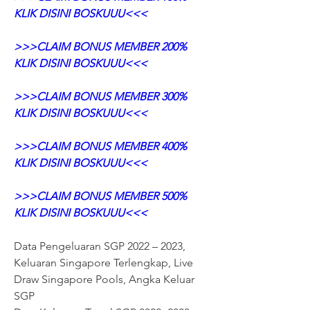
KLIK DISINI BOSKUUU<<<
>>>CLAIM BONUS MEMBER 200% 
KLIK DISINI BOSKUUU<<<
>>>CLAIM BONUS MEMBER 300% 
KLIK DISINI BOSKUUU<<<
>>>CLAIM BONUS MEMBER 400% 
KLIK DISINI BOSKUUU<<<
>>>CLAIM BONUS MEMBER 500% 
KLIK DISINI BOSKUUU<<<
Data Pengeluaran SGP 2022 – 2023, 
Keluaran Singapore Terlengkap, Live 
Draw Singapore Pools, Angka Keluar 
SGP