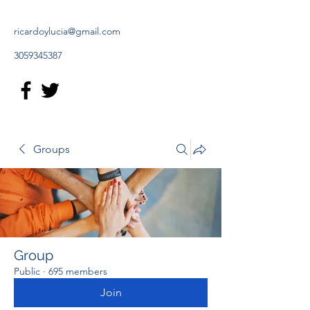
ricardoylucia@gmail.com
3059345387
Groups
Group
Public
·
695 members
Join