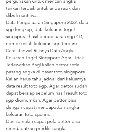
pergunakan untuk mencari angka 
tarikan terbaik untuk anda racik dan 
dibeli nantinya.
Data Pengeluaran Singapore 2022, data 
sgp lengkap, data keluaran togel 
singapura, hasil pengeluaran sgp 4D, 
nomor result keluaran sgp terbaru
Catat Jadwal Rilisnya Data Angka 
Keluaran Togel Singapore Agar Tidak 
Terlewatkan Bagi kalian bettor setia 
pasang angka di pasar toto singapore. 
Kalian harus tahu jadwal dari keluarnya 
data result toto sgp. Agar bettor sudah 
dapat bersiap sebelum hasil result toto 
sgp diumumkan. Agar bettor bisa 
dengan cepat mendapatkan angka 
keluaran toto sgp ini.
Dan semakin cepat pula bettor bisa 
mendapatkan prediksi angka 