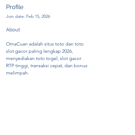
Profile
Join date: Feb 15, 2026
About
OmaCuan adalah situs toto dan toto 
slot gacor paling lengkap 2026, 
menyediakan toto togel, slot gacor 
RTP tinggi, transaksi cepat, dan bonus 
melimpah.
https://www.busumer.com/
RENOVACIÓN FAMLIAR
ricardoylucia@gmail.com
©2021 by Renovación Familiar. Proudly
created with Wix.com