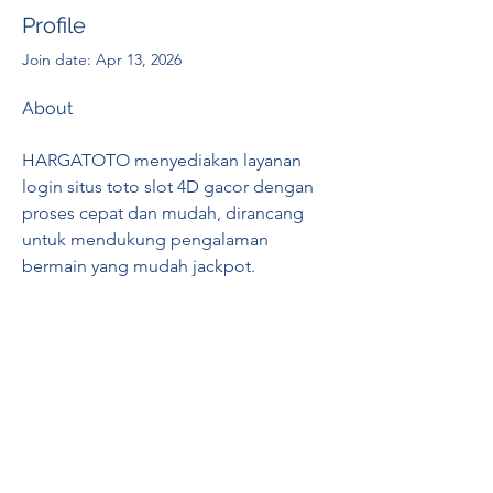
Profile
Join date: Apr 13, 2026
About
HARGATOTO menyediakan layanan 
login situs toto slot 4D gacor dengan 
proses cepat dan mudah, dirancang 
untuk mendukung pengalaman 
bermain yang mudah jackpot.
https://www.embracelifesmesses.com/
RENOVACIÓN FAMLIAR
ricardoylucia@gmail.com
©2021 by Renovación Familiar. Proudly
created with Wix.com