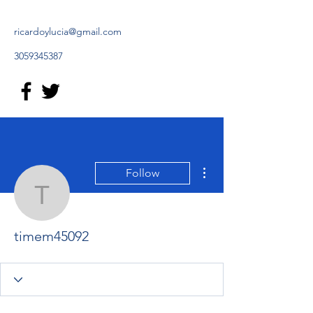
ricardoylucia@gmail.com
3059345387
More actions
Follow
timem45092
timem45092