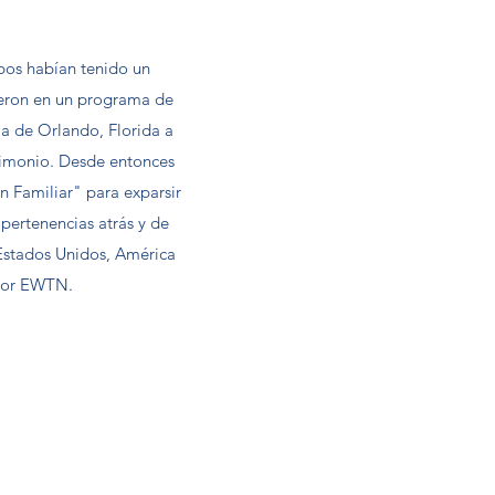
bos habían tenido un
ieron en un programa de
la de Orlando, Florida a
trimonio. Desde entonces
n Familiar" para exparsir
 pertenencias atrás y de
 Estados Unidos, América
 por EWTN.