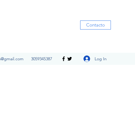
Contacto
Log In
ia@gmail.com
3059345387