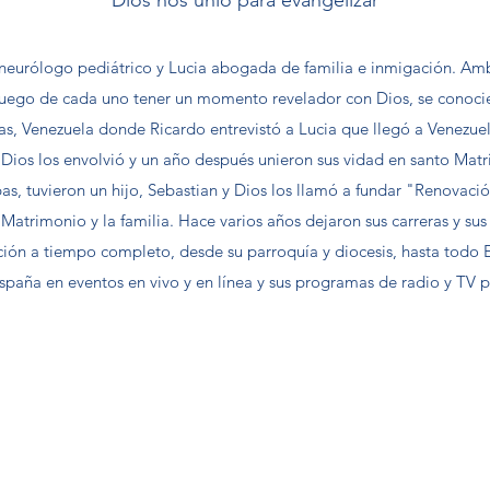
Dios nos unió para evangelizar
neurólogo pediátrico y Lucia abogada de familia e inmigación. Am
Luego de cada uno tener un momento revelador con Dios, se conoc
as, Venezuela donde Ricardo entrevistó a Lucia que llegó a Venezue
 Dios los envolvió y un año después unieron sus vidad en santo Ma
s, tuvieron un hijo, Sebastian y Dios los llamó a fundar "Renovació
 Matrimonio y la familia. Hace varios años dejaron sus carreras y sus
ción a tiempo completo, desde su parroquía y diocesis, hasta todo
España en eventos en vivo y en línea y sus programas de radio y TV