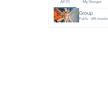
All (1)
My Groups
Group
Public
·
695 membe