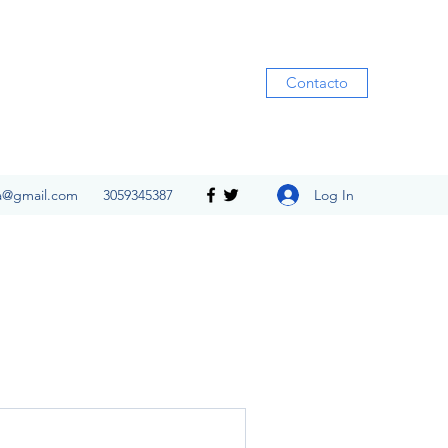
Contacto
Log In
ia@gmail.com
3059345387