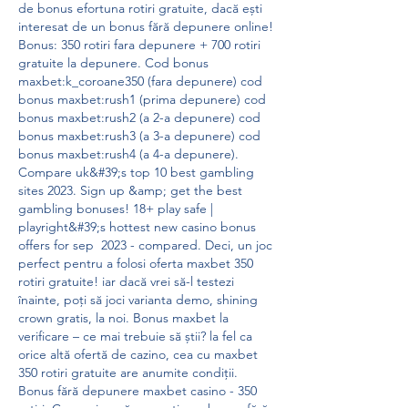
de bonus efortuna rotiri gratuite, dacă ești 
interesat de un bonus fără depunere online! 
Bonus: 350 rotiri fara depunere + 700 rotiri 
gratuite la depunere. Cod bonus 
maxbet:k_coroane350 (fara depunere) cod 
bonus maxbet:rush1 (prima depunere) cod 
bonus maxbet:rush2 (a 2-a depunere) cod 
bonus maxbet:rush3 (a 3-a depunere) cod 
bonus maxbet:rush4 (a 4-a depunere). 
Compare uk&#39;s top 10 best gambling 
sites 2023. Sign up &amp; get the best 
gambling bonuses! 18+ play safe | 
playright&#39;s hottest new casino bonus 
offers for sep  2023 - compared. Deci, un joc 
perfect pentru a folosi oferta maxbet 350 
rotiri gratuite! iar dacă vrei să-l testezi 
înainte, poți să joci varianta demo, shining 
crown gratis, la noi. Bonus maxbet la 
verificare – ce mai trebuie să știi? la fel ca 
orice altă ofertă de cazino, cea cu maxbet 
350 rotiri gratuite are anumite condiții. 
Bonus fără depunere maxbet casino - 350 