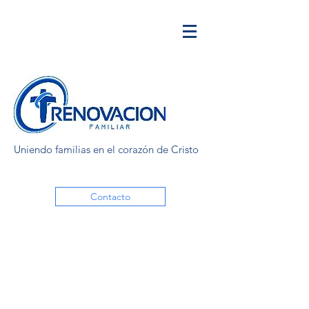
Uniendo familias en el corazón de Cristo
Contacto