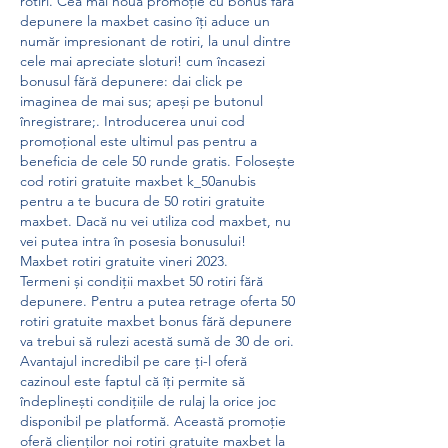
rotiri. Cea mai nouă promoție cu bonus fără 
depunere la maxbet casino îți aduce un 
număr impresionant de rotiri, la unul dintre 
cele mai apreciate sloturi! cum încasezi 
bonusul fără depunere: dai click pe 
imaginea de mai sus; apeși pe butonul 
înregistrare;. Introducerea unui cod 
promoțional este ultimul pas pentru a 
beneficia de cele 50 runde gratis. Folosește 
cod rotiri gratuite maxbet k_50anubis 
pentru a te bucura de 50 rotiri gratuite 
maxbet. Dacă nu vei utiliza cod maxbet, nu 
vei putea intra în posesia bonusului! 
Maxbet rotiri gratuite vineri 2023.
Termeni și condiții maxbet 50 rotiri fără 
depunere. Pentru a putea retrage oferta 50 
rotiri gratuite maxbet bonus fără depunere 
va trebui să rulezi acestă sumă de 30 de ori. 
Avantajul incredibil pe care ți-l oferă 
cazinoul este faptul că îți permite să 
îndeplinești condițiile de rulaj la orice joc 
disponibil pe platformă. Această promoție 
oferă clienților noi rotiri gratuite maxbet la 