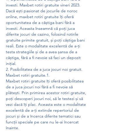
investi. Maxbet rotiri gratuite vineri 2023.
Dacă ești pasionat de jocurile de noroc 
online, maxbet rotiri gratuite îți oferă 
oportunitatea de a câștiga bani fără a 
investi. Aceasta înseamnă că poți juca 
diferite jocuri de cazino, folosind rotirile 
gratuite primite gratuit, și poți câștiga bani 
reali. Este o modalitate excelentă de a-ți 
testa strategiile și de a avea șansa de a 
câștiga, fără a fi nevoie să faci un depozit 
inițial.
2. Posibilitatea de a juca jocuri noi gratuit. 
Maxbet rotiri gratuite.1.
Maxbet rotiri gratuite îți oferă posibilitatea 
de a juca jocuri noi fără a fi nevoie să 
plătești. Prin primirea acestor rotiri gratuite, 
poți descoperi jocuri noi, să le testezi și să 
vezi dacă îți plac. Aceasta este o modalitate 
excelentă de a-ți extinde repertoriul de 
jocuri și de a încerca diferite tematici sau 
funcții speciale pe care nu le-ai încercat 
înainte.