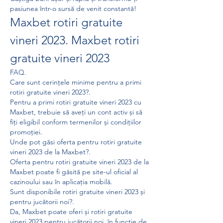
pasiunea într-o sursă de venit constantă!
Maxbet rotiri gratuite 
vineri 2023. Maxbet rotiri 
gratuite vineri 2023
FAQ.
Care sunt cerințele minime pentru a primi 
rotiri gratuite vineri 2023?.
Pentru a primi rotiri gratuite vineri 2023 cu 
Maxbet, trebuie să aveți un cont activ și să 
fiți eligibil conform termenilor și condițiilor 
promoției.
Unde pot găsi oferta pentru rotiri gratuite 
vineri 2023 de la Maxbet?.
Oferta pentru rotiri gratuite vineri 2023 de la 
Maxbet poate fi găsită pe site-ul oficial al 
cazinoului sau în aplicația mobilă.
Sunt disponibile rotiri gratuite vineri 2023 și 
pentru jucătorii noi?.
Da, Maxbet poate oferi și rotiri gratuite 
vineri 2023 pentru jucătorii noi, în funcție de 