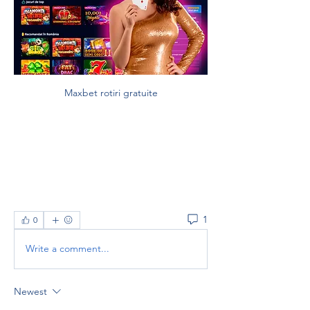
Maxbet rotiri gratuite
1
0
Write a comment...
Newest