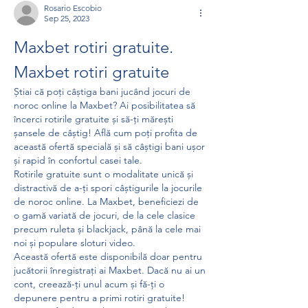
Rosario Escobio
Sep 25, 2023
Maxbet rotiri gratuite. 
Maxbet rotiri gratuite
Știai că poți câștiga bani jucând jocuri de 
noroc online la Maxbet? Ai posibilitatea să 
încerci rotirile gratuite și să-ți mărești 
șansele de câștig! Află cum poți profita de 
această ofertă specială și să câștigi bani ușor 
și rapid în confortul casei tale.
Rotirile gratuite sunt o modalitate unică și 
distractivă de a-ți spori câștigurile la jocurile 
de noroc online. La Maxbet, beneficiezi de 
o gamă variată de jocuri, de la cele clasice 
precum ruleta și blackjack, până la cele mai 
noi și populare sloturi video.
Această ofertă este disponibilă doar pentru 
jucătorii înregistrați ai Maxbet. Dacă nu ai un 
cont, creează-ți unul acum și fă-ți o 
depunere pentru a primi rotiri gratuite!