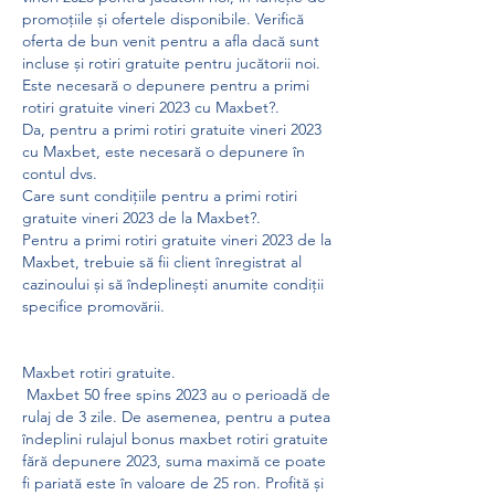
promoțiile și ofertele disponibile. Verifică 
oferta de bun venit pentru a afla dacă sunt 
incluse și rotiri gratuite pentru jucătorii noi.
Este necesară o depunere pentru a primi 
rotiri gratuite vineri 2023 cu Maxbet?.
Da, pentru a primi rotiri gratuite vineri 2023 
cu Maxbet, este necesară o depunere în 
contul dvs.
Care sunt condițiile pentru a primi rotiri 
gratuite vineri 2023 de la Maxbet?.
Pentru a primi rotiri gratuite vineri 2023 de la 
Maxbet, trebuie să fii client înregistrat al 
cazinoului și să îndeplinești anumite condiții 
specifice promovării.
Maxbet rotiri gratuite.
 Maxbet 50 free spins 2023 au o perioadă de 
rulaj de 3 zile. De asemenea, pentru a putea 
îndeplini rulajul bonus maxbet rotiri gratuite 
fără depunere 2023, suma maximă ce poate 
fi pariată este în valoare de 25 ron. Profită și 