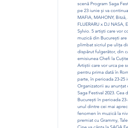
scenă Program Saga Festiv
pe 23 iunie și va continu
MAFIA, MAHONY, Bitză, A
FLUERARU x DJ NASA, EDI
Sylvio. 5 artiști care vor
muzică din București are 
plimbat sicriul pe ulița di
dispărut fulgerător, din 
emisiunea Chefi la Cuțite
Artiștii care vor urca pe s
pentru prima dată în Rom
parte, în perioada 23-25 
Organizatorii au anunțat 
Saga Festival 2023. Cea d
București în perioada 23-
unul dintre cei mai aprecia
fenomen în muzică la nivel
premiat cu Grammy, Tale 
Cine va cânta la SAGA Fes