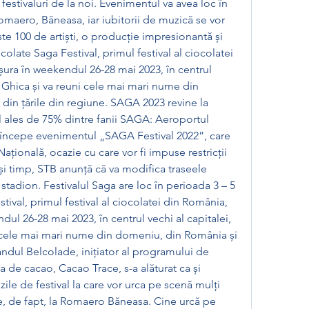
festivaluri de la noi. Evenimentul va avea loc în 
omaero, Băneasa, iar iubitorii de muzică se vor 
e 100 de artiști, o producție impresionantă și 
late Saga Festival, primul festival al ciocolatei 
ura în weekendul 26-28 mai 2023, în centrul 
a Ghica și va reuni cele mai mari nume din 
in țările din regiune. SAGA 2023 revine la 
l ales de 75% dintre fanii SAGA: Aeroportul 
, începe evenimentul „SAGA Festival 2022”, care 
ațională, ocazie cu care vor fi impuse restricții 
ași timp, STB anunță că va modifica traseele 
 stadion. Festivalul Saga are loc în perioada 3 – 5 
ival, primul festival al ciocolatei din România, 
ul 26-28 mai 2023, în centrul vechi al capitalei, 
i cele mai mari nume din domeniu, din România și 
andul Belcolade, inițiator al programului de 
ia de cacao, Cacao Trace, s-a alăturat ca și 
 zile de festival la care vor urca pe scenă mulți 
nte, de fapt, la Romaero Băneasa. Cine urcă pe 