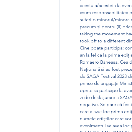
acestuia/acesteia la eve
asum responsabilitatea pen
suferi-o minorul/minora 
precum și pentru (ii) ori
taking the movement back 
took off to a different
Cine poate participa: con
an la fel ca la prima ediți
Romaero Băneasa. Cea de-
Națională și au fost preze
de SAGA Festival 2023 din
prinse de angajaţii Minist
oprite să participe la ev
zi de desfăşurare a SAGA 
negative. Se pare că festi
care a avut loc prima edi
numele artiștilor care vor
evenimentul va avea loc p