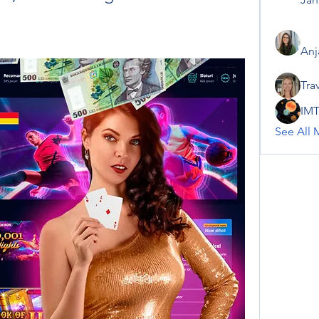
Anj
Tra
IMT
See All 