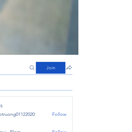
Join
s
otruong01122020
Follow
ong01122020
y j . Flora
Follow