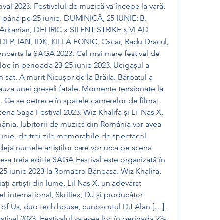
al 2023. Festivalul de muzică va începe la vară, 
a până pe 25 iunie. DUMINICĂ, 25 IUNIE: B. 
rkanian, DELIRIC x SILENT STRIKE x VLAD 
 P, IAN, IDK, KILLA FONIC, Oscar, Radu Dracul, 
 concerta la SAGA 2023. Cel mai mare festival de 
loc în perioada 23-25 iunie 2023. Ucigașul a 
n sat. A murit Nicușor de la Brăila. Bărbatul a 
cauza unei greșeli fatale. Momente tensionate la 
. Ce se petrece în spatele camerelor de filmat. 
cena Saga Festival 2023. Wiz Khalifa și Lil Nas X, 
ânia. Iubitorii de muzică din România vor avea 
iunie, de trei zile memorabile de spectacol. 
deja numele artiștilor care vor urca pe scena 
e-a treia ediție SAGA Festival este organizată în 
25 iunie 2023 la Romaero Băneasa. Wiz Khalifa, 
ți artiști din lume, Lil Nas X, un adevărat 
 internațional, Skrillex, DJ și producător 
of Us, duo tech house, cunoscutul DJ Alan […]. 
tival 2023. Festivalul va avea loc în perioada 23-