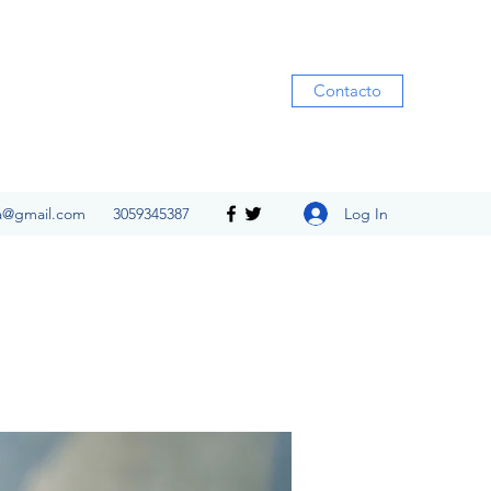
Contacto
Log In
ia@gmail.com
3059345387