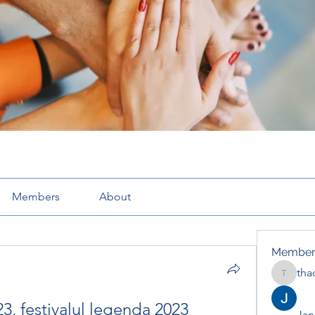
Members
About
Member
tha
thaotru
3, festivalul legenda 2023
Jana