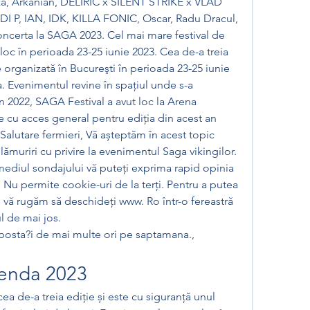
, Arkanian, DELIRIC x SILENT STRIKE x VLAD 
 P, IAN, IDK, KILLA FONIC, Oscar, Radu Dracul, 
 concerta la SAGA 2023. Cel mai mare festival de 
loc în perioada 23-25 iunie 2023. Cea de-a treia 
 organizată în Bucureşti în perioada 23-25 iunie 
 Evenimentul revine în spaţiul unde s-a 
n 2022, SAGA Festival a avut loc la Arena 
cu acces general pentru ediţia din acest an 
Salutare fermieri, Vă așteptăm în acest topic 
elămuriri cu privire la evenimentul Saga vikingilor. 
ediul sondajului vă puteți exprima rapid opinia 
 Nu permite cookie-uri de la terți. Pentru a putea 
, vă rugăm să deschideți www. Ro într-o fereastră 
 de mai jos. 
posta?i de mai multe ori pe saptamana., 
genda 2023
ea de-a treia ediție și este cu siguranță unul 