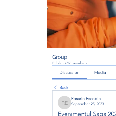
Group
Public
·
697 members
Discussion
Media
Back
Rosario Escobio
September 25, 2023
Rosario Escobio
Evenimentul Saga 202