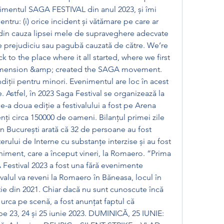
nimentul SAGA FESTIVAL din anul 2023, și îmi 
tru: (i) orice incident și vătămare pe care ar 
din cauza lipsei mele de supraveghere adecvate 
ce prejudiciu sau pagubă cauzată de către. We’re 
to the place where it all started, where we first 
 dimension &amp; created the SAGA movement. 
diții pentru minori. Evenimentul are loc în acest 
e. Astfel, în 2023 Saga Festival se organizează la 
a doua ediție a festivalului a fost pe Arena 
nți circa 150000 de oameni. Bilanțul primei zile 
 București arată că 32 de persoane au fost 
erului de Interne cu substanţe interzise și au fost 
eniment, care a început vineri, la Romaero. ”Prima 
Festival 2023 a fost una fără evenimente 
valul va reveni la Romaero în Băneasa, locul în 
ție din 2021. Chiar dacă nu sunt cunoscute încă 
 urca pe scenă, a fost anunțat faptul că 
e 23, 24 și 25 iunie 2023. DUMINICĂ, 25 IUNIE: 