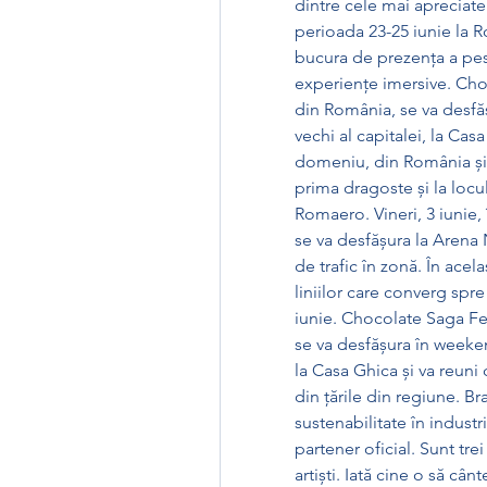
dintre cele mai apreciate 
perioada 23-25 iunie la R
bucura de prezența a pest
experiențe imersive. Choco
din România, se va desfăș
vechi al capitalei, la Cas
domeniu, din România și d
prima dragoste și la locu
Romaero. Vineri, 3 iunie
se va desfășura la Arena N
de trafic în zonă. În acel
liniilor care converg spre
iunie. Chocolate Saga Fest
se va desfășura în weekend
la Casa Ghica și va reun
din țările din regiune. Br
sustenabilitate în industr
partener oficial. Sunt trei
artiști. Iată cine o să câ