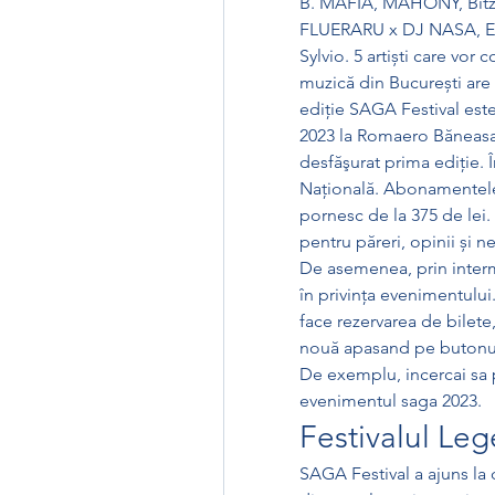
B. MAFIA, MAHONY, Bitză
FLUERARU x DJ NASA, EDI
Sylvio. 5 artiști care vor
muzică din București are 
ediţie SAGA Festival este
2023 la Romaero Băneasa.
desfăşurat prima ediţie. Î
Naţională. Abonamentele 
pornesc de la 375 de lei. 
pentru păreri, opinii și n
De asemenea, prin interm
în privința evenimentului.
face rezervarea de bilete
nouă apasand pe butonul
De exemplu, incercai sa 
evenimentul saga 2023.
Festivalul Le
SAGA Festival a ajuns la c