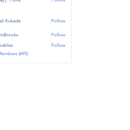
ali Kukade
Follow
visBrooks
Follow
cables
Follow
Members (695)