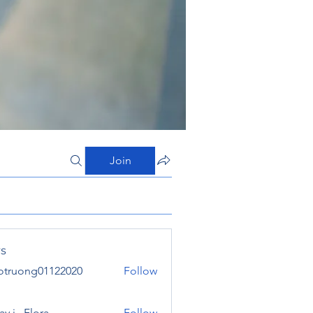
Join
s
otruong01122020
Follow
ong01122020
y j . Flora
Follow