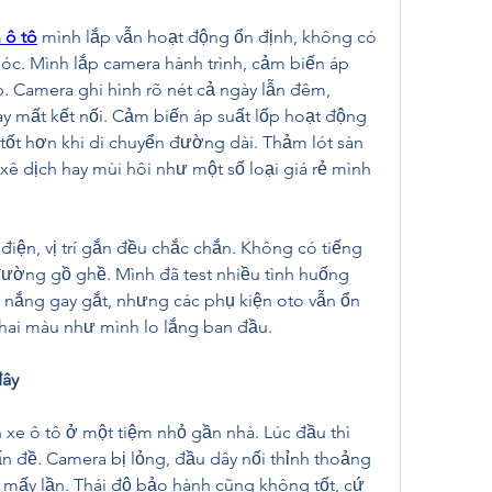
 ô tô
 mình lắp vẫn hoạt động ổn định, không có 
óc. Mình lắp camera hành trình, cảm biến áp 
p. Camera ghi hình rõ nét cả ngày lẫn đêm, 
ay mất kết nối. Cảm biến áp suất lốp hoạt động 
tốt hơn khi di chuyển đường dài. Thảm lót sàn 
ê dịch hay mùi hôi như một số loại giá rẻ mình 
điện, vị trí gắn đều chắc chắn. Không có tiếng 
đường gồ ghề. Mình đã test nhiều tình huống 
 nắng gay gắt, nhưng các phụ kiện oto vẫn ổn 
phai màu như mình lo lắng ban đầu.
đây
xe ô tô ở một tiệm nhỏ gần nhà. Lúc đầu thì 
n đề. Camera bị lỏng, đầu dây nối thỉnh thoảng 
 mấy lần. Thái độ bảo hành cũng không tốt, cứ 