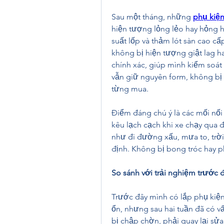
Sau một tháng, những 
phụ kiện
hiện tượng lỏng lẻo hay hỏng h
suất lốp và thảm lót sàn cao cấ
không bị hiện tượng giật lag h
chính xác, giúp mình kiểm soát 
vẫn giữ nguyên form, không bị x
từng mua.
Điểm đáng chú ý là các mối nối 
kêu lạch cạch khi xe chạy qua 
như đi đường xấu, mưa to, trời
định. Không bị bong tróc hay 
So sánh với trải nghiệm trước 
Trước đây mình có lắp phụ kiện 
ổn, nhưng sau hai tuần đã có vấ
bị chập chờn, phải quay lại sửa