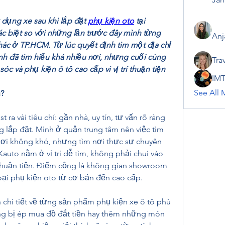
 dụng xe sau khi lắp đặt 
phụ kiện oto
 tại 
ác biệt so với những lần trước đây mình từng 
Anj
ác ở TP.HCM. Từ lúc quyết định tìm một địa chỉ 
nh đã tìm hiểu khá nhiều nơi, nhưng cuối cùng 
Tra
 và phụ kiện ô tô cao cấp vì vị trí thuận tiện 
IMT
See All 
u?
 ra vài tiêu chí: gần nhà, uy tín, tư vấn rõ ràng 
g lắp đặt. Mình ở quận trung tâm nên việc tìm 
ơi không khó, nhưng tìm nơi thực sự chuyên 
Kauto nằm ở vị trí dễ tìm, không phải chui vào 
 thuận tiện. Điểm cộng là không gian showroom 
loại phụ kiện oto từ cơ bản đến cao cấp.
chi tiết về từng sản phẩm phụ kiện xe ô tô phù 
g bị ép mua đồ đắt tiền hay thêm những món 