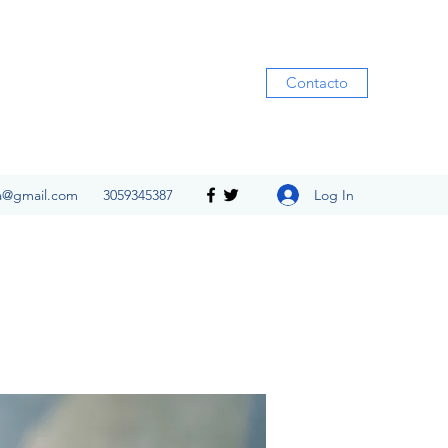
Contacto
Log In
ia@gmail.com
3059345387