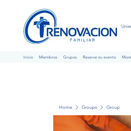
Unie
Inicio
Miembros
Grupos
Reserve su evento
Mor
Home
Groups
Group