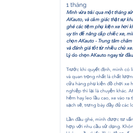
1 tháng
Mình vừa trải qua một tháng sử
AKauto, và cảm giác thật sự kh
ghé các tiệm phụ kiện xe hơi kh
uy tín để nâng cấp chiếc xe, mì
chọn AKauto - Trung tâm chăm sóc
và đánh giá tốt từ nhiều chủ xe.
Lý do chọn AKauto ngay từ đầ
Trước khi quyết định, mình có list
và quan trọng nhất là chất lượn
cửa hàng phụ kiện đồ chơi xe h
nghiệp thì lại là chuyện khác. A
hẻm hay leo lầu cao, xe vào ra
sạch sẽ, trưng bày đầy đủ các 
Lần đầu ghé, mình được tư vấn 
hợp với nhu cầu sử dụng. Khôn