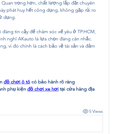
hi. Quan trọng hơn, chất lượng lắp đặt chuyên 
y phát huy hết công dụng, không gặp rủi ro 
sử dụng.
 đáng tin cậy để chăm sóc xế yêu ở TP.HCM, 
ình nghĩ AKauto là lựa chọn đáng cân nhắc. 
, vì đó chính là cách bảo vệ tài sản và đảm 
n 
đồ chơi ô tô
 có bảo hành rõ ràng
nh phụ kiện 
đồ chơi xe hơi
 tại cửa hàng địa 
5 Views