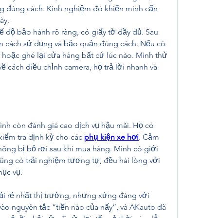
ng đúng cách. Kinh nghiệm đó khiến mình cẩn 
ày.
 độ bảo hành rõ ràng, có giấy tờ đầy đủ. Sau 
n cách sử dụng và bảo quản đúng cách. Nếu có 
e hoặc ghé lại cửa hàng bất cứ lúc nào. Mình thử 
ề cách điều chỉnh camera, họ trả lời nhanh và 
nh còn đánh giá cao dịch vụ hậu mãi. Họ có 
iểm tra định kỳ cho các 
phụ kiện xe hơi
. Cảm 
ông bị bỏ rơi sau khi mua hàng. Mình có giới 
ũng có trải nghiệm tương tự, đều hài lòng với 
hục vụ.
ải rẻ nhất thị trường, nhưng xứng đáng với 
ào nguyên tắc “tiền nào của nấy”, và AKauto đã 