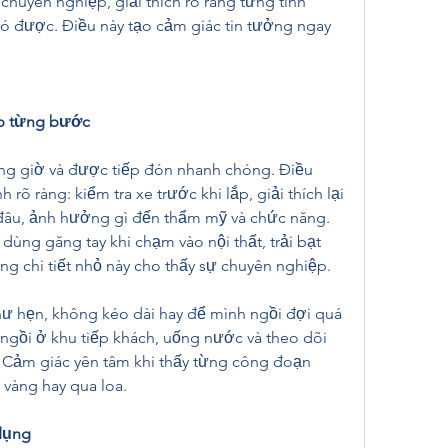
chuyên nghiệp, giải thích rõ ràng từng tính 
có được. Điều này tạo cảm giác tin tưởng ngay 
ệp từng bước
ng giờ và được tiếp đón nhanh chóng. Điều 
 rõ ràng: kiểm tra xe trước khi lắp, giải thích lại 
đâu, ảnh hưởng gì đến thẩm mỹ và chức năng. 
 dùng găng tay khi chạm vào nội thất, trải bạt 
ng chi tiết nhỏ này cho thấy sự chuyên nghiệp.
ư hẹn, không kéo dài hay để mình ngồi đợi quá 
 ngồi ở khu tiếp khách, uống nước và theo dõi 
. Cảm giác yên tâm khi thấy từng công đoạn 
 vàng hay qua loa.
dụng