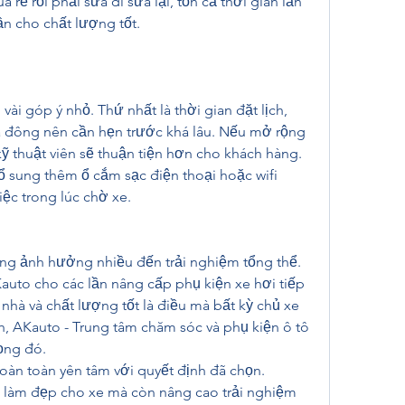
rẻ rồi phải sửa đi sửa lại, tốn cả thời gian lẫn 
ần cho chất lượng tốt.
ài góp ý nhỏ. Thứ nhất là thời gian đặt lịch, 
á đông nên cần hẹn trước khá lâu. Nếu mở rộng 
ỹ thuật viên sẽ thuận tiện hơn cho khách hàng. 
ổ sung thêm ổ cắm sạc điện thoại hoặc wifi 
ệc trong lúc chờ xe.
ng ảnh hưởng nhiều đến trải nghiệm tổng thể. 
Kauto cho các lần nâng cấp phụ kiện xe hơi tiếp 
 nhà và chất lượng tốt là điều mà bất kỳ chủ xe 
 AKauto - Trung tâm chăm sóc và phụ kiện ô tô 
ọng đó.
àn toàn yên tâm với quyết định đã chọn. 
 làm đẹp cho xe mà còn nâng cao trải nghiệm 