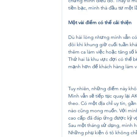
chứng minh điều đó. Thay vì mua 
tiền bạc, mình thà đầu tư một l
Một vài điểm có thể cải thiện
Dù hài lòng nhưng mình vẫn có v
đôi khi khung giờ cuối tuần kh
thêm ca làm việc hoặc tăng số k
Thứ hai là khu vực đợi có thể b
mạnh hơn để khách hàng làm vi
Tuy nhiên, những điểm này khô
Mình vẫn sẽ tiếp tục quay lại A
theo. Có một địa chỉ uy tín, gần
nào cũng mong muốn. Với mình,
cao cấp đã đáp ứng được kỳ v
Sau một tháng sử dụng, mình ho
Những phụ kiện ô tô không chỉ