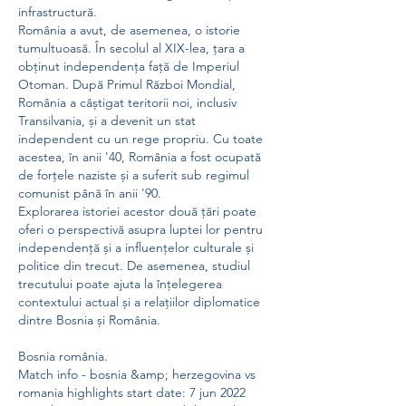
infrastructură.
România a avut, de asemenea, o istorie 
tumultuoasă. În secolul al XIX-lea, țara a 
obținut independența față de Imperiul 
Otoman. După Primul Război Mondial, 
România a câștigat teritorii noi, inclusiv 
Transilvania, și a devenit un stat 
independent cu un rege propriu. Cu toate 
acestea, în anii '40, România a fost ocupată 
de forțele naziste și a suferit sub regimul 
comunist până în anii '90.
Explorarea istoriei acestor două țări poate 
oferi o perspectivă asupra luptei lor pentru 
independență și a influențelor culturale și 
politice din trecut. De asemenea, studiul 
trecutului poate ajuta la înțelegerea 
contextului actual și a relațiilor diplomatice 
dintre Bosnia și România.
Bosnia românia.
Match info - bosnia &amp; herzegovina vs 
romania highlights start date: 7 jun 2022 