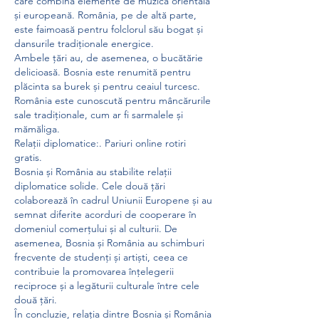
care combină elemente de muzică orientală 
și europeană. România, pe de altă parte, 
este faimoasă pentru folclorul său bogat și 
dansurile tradiționale energice.
Ambele țări au, de asemenea, o bucătărie 
delicioasă. Bosnia este renumită pentru 
plăcinta sa burek și pentru ceaiul turcesc. 
România este cunoscută pentru mâncărurile 
sale tradiționale, cum ar fi sarmalele și 
mămăliga.
Relații diplomatice:. Pariuri online rotiri 
gratis.
Bosnia și România au stabilite relații 
diplomatice solide. Cele două țări 
colaborează în cadrul Uniunii Europene și au 
semnat diferite acorduri de cooperare în 
domeniul comerțului și al culturii. De 
asemenea, Bosnia și România au schimburi 
frecvente de studenți și artiști, ceea ce 
contribuie la promovarea înțelegerii 
reciproce și a legăturii culturale între cele 
două țări.
În concluzie, relația dintre Bosnia și România 