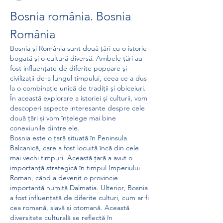
Bosnia românia. Bosnia 
România
Bosnia și România sunt două țări cu o istorie 
bogată și o cultură diversă. Ambele țări au 
fost influențate de diferite popoare și 
civilizații de-a lungul timpului, ceea ce a dus 
la o combinație unică de tradiții și obiceiuri. 
În această explorare a istoriei și culturii, vom 
descoperi aspecte interesante despre cele 
două țări și vom înțelege mai bine 
conexiunile dintre ele.
Bosnia este o țară situată în Peninsula 
Balcanică, care a fost locuită încă din cele 
mai vechi timpuri. Această țară a avut o 
importanță strategică în timpul Imperiului 
Roman, când a devenit o provincie 
importantă numită Dalmatia. Ulterior, Bosnia 
a fost influențată de diferite culturi, cum ar fi 
cea romană, slavă și otomană. Această 
diversitate culturală se reflectă în 