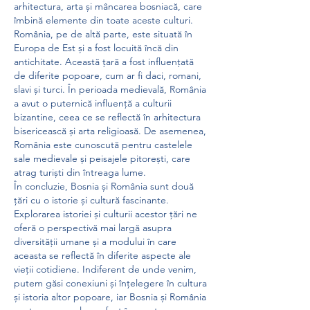
arhitectura, arta și mâncarea bosniacă, care 
îmbină elemente din toate aceste culturi.
România, pe de altă parte, este situată în 
Europa de Est și a fost locuită încă din 
antichitate. Această țară a fost influențată 
de diferite popoare, cum ar fi daci, romani, 
slavi și turci. În perioada medievală, România 
a avut o puternică influență a culturii 
bizantine, ceea ce se reflectă în arhitectura 
bisericească și arta religioasă. De asemenea, 
România este cunoscută pentru castelele 
sale medievale și peisajele pitorești, care 
atrag turiști din întreaga lume.
În concluzie, Bosnia și România sunt două 
țări cu o istorie și cultură fascinante. 
Explorarea istoriei și culturii acestor țări ne 
oferă o perspectivă mai largă asupra 
diversității umane și a modului în care 
aceasta se reflectă în diferite aspecte ale 
vieții cotidiene. Indiferent de unde venim, 
putem găsi conexiuni și înțelegere în cultura 
și istoria altor popoare, iar Bosnia și România 