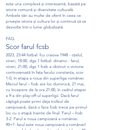
este una complexă și interesantă, bazată pe 
istorie comună și diversitate culturală. 
Ambele țări au multe de oferit în ceea ce 
privește istoria și cultura lor și continuă să se 
dezvolte într-o lume globalizată.
FAQ.
Scor farul fcsb
2023, 23:44 fotbal: fcu craiova 1948 - oțelul, 
vineri, 18:00, dgs 1 fotbal: dinamo - farul, 
vineri, 21:00, dgs 1 fcsb a obținut o victorie 
controversată în fața farului constanța, scor 
1-0, în etapa a noua din superliga româniei. 
Meciul farul – fcsb are loc duminică, 21 mai, 
cu începere de la ora 21:00, în cadrul etapei 
a 9-a din play-off-ul superligii. Dacă farul 
câştigă poate primi deja trofeul de 
campioană, dacă o face fcsb trece pe primul 
loc cu o etapă înainte de final. Farul – fcsb 
3-2. Farul e noua campioană a româniei. 
90+7: farul este noua campioană a româniei! 