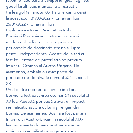
revenire fabuloasă a echipei lui gică hagi. 85: 
goool farul! louis munteanu a marcat al 
treilea gol în minutul 85. Farul e campioană 
la acest scor. 31/08/2022 - romanian liga i. 
25/04/2022 - romanian liga i. 
Explorarea istoriei. Rezultat petrolul.
Bosnia și România au o istorie bogată și 
unele similitudini în ceea ce privește 
perioadele de dominație străină și lupta 
pentru independență. Aceste două țări au 
fost influențate de puteri străine precum 
Imperiul Otoman și Austro-Ungaria. De 
asemenea, ambele au avut parte de 
perioade de dominație comunistă în secolul 
XX.
Unul dintre momentele cheie în istoria 
Bosniei a fost cucerirea otomană în secolul al 
XV-lea. Această perioadă a avut un impact 
semnificativ asupra culturii și religiei din 
Bosnia. De asemenea, Bosnia a fost parte a 
Imperiului Austro-Ungar în secolul al XIX-
lea, iar această dominație străină a adus 
schimbări semnificative în guvernare și 