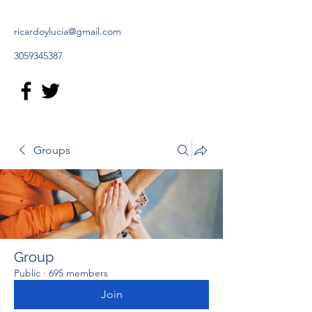
ricardoylucia@gmail.com
3059345387
Groups
Group
Public
·
695 members
Join