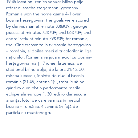
19:45 location: zenica venue: bilino polje 
referee: sascha stegemann, germany. 
Romania won the home game 4-1 over 
bosnia herzegovina, the goals were scored 
by dennis man at minute 38&#39;, george 
puscas at minutes 73&#39; and 86&#39; and 
andrei ratiu at minute 79&#39; for romania, 
the. Cine transmite la tv bosnia-herţegovina 
– românia, al doilea meci al tricolorilor în liga 
națiunilor. România va juca meciul cu bosnia-
herţegovina marţi, 7 iunie, la zenica, pe 
stadionul bilino polje, de la ora 21:45. 30: 
mircea lucescu, înainte de duelul bosnia – 
românia (21:45, antena 1): „trebuie să ne 
gândim cum obţin performanţe marile 
echipe ale europei”. 30: edi iordănescu a 
anunţat lotul pe care va miza în meciul 
bosnia – românia. 4 schimbări față de 
partida cu muntenegru. 
Cultura în ambele țări. Ahti casino bonus.
România și Bosnia și Herțegovina au o 
cultură bogată și diversă, cu influențe din 
diferite perioade istorice și din diferite 