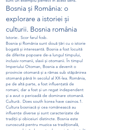
sunt un exemplu perfect în acest sens.
Bosnia și România: o 
explorare a istoriei și 
culturii. Bosnia românia
Istorie:. Scor farul fcsb.
Bosnia și România sunt două țări cu o istorie 
bogată și interesantă. Bosnia a fost locuită 
de diferite popoare de-a lungul timpului, 
inclusiv romanii, slavii și otomanii. În timpul 
Imperiului Otoman, Bosnia a devenit o 
provincie otomană și a rămas sub stăpânirea 
otomană până în secolul al XX-lea. România, 
pe de altă parte, a fost influențată de 
romani, dar a fost și un regat independent 
și a avut o perioadă de dominare otomană.
Cultură:. Does south korea have casinos.1.
Cultura bosniacă și cea românească au 
influențe diverse și sunt caracterizate de 
tradiții și obiceiuri distincte. Bosnia este 
cunoscută pentru muzica sa tradițională, 