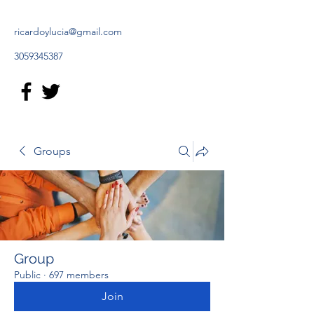
ricardoylucia@gmail.com
3059345387
Groups
Group
Public
·
697 members
Join