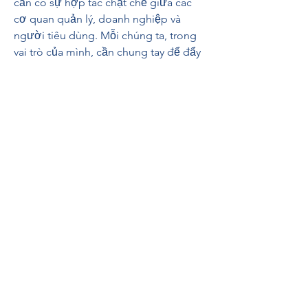
cần có sự hợp tác chặt chẽ giữa các 
cơ quan quản lý, doanh nghiệp và 
người tiêu dùng. Mỗi chúng ta, trong 
vai trò của mình, cần chung tay để đẩy 
lùi vấn nạn hàng giả, bảo vệ quyền lợi 
chính đáng của người tiêu dùng và 
doanh nghiệp.
Công ty in ấn Tân Hoa Mai 
chuyên cung cấp giải 
pháp chống giả bằng tem 
nhãn
Nếu bạn đang tìm kiếm một đơn vị in 
ấn uy tín để sản xuất các loại tem 
chống hàng giả cho sản phẩm của 
mình, công ty in ấn Tân Hoa Mai là một 
lựa chọn không thể bỏ qua. Với kinh 
nghiệm lâu năm trong ngành in 