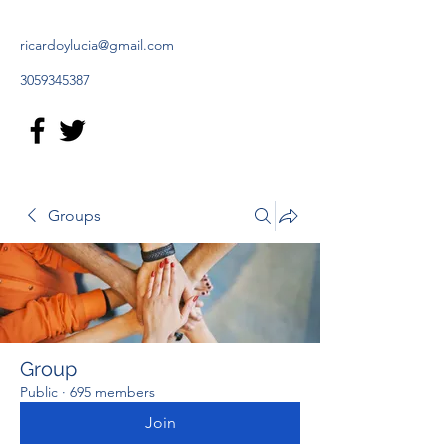
ricardoylucia@gmail.com
3059345387
Groups
Group
Public
·
695 members
Join