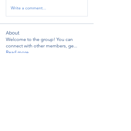
Write a comment...
About
Welcome to the group! You can
connect with other members, ge
...
Read more
Members
thaotruong01122020
Follow
thaotruong01122020
Janay j . Flora
Follow
Anjali Kukade
Follow
TravisBrooks
Follow