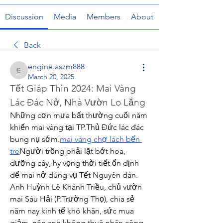
Discussion
Media
Members
About
Back
engine.aszm888
engine.aszm888
March 20, 2025
Tết Giáp Thìn 2024: Mai Vàng 
Lác Đác Nở, Nhà Vườn Lo Lắng
Những cơn mưa bất thường cuối năm 
khiến mai vàng tại TP.Thủ Đức lác đác 
bung nụ sớm.
mai vàng chợ lách bến 
tre
Người trồng phải lặt bớt hoa, 
dưỡng cây, hy vọng thời tiết ổn định 
để mai nở đúng vụ Tết Nguyên đán.
Anh Huỳnh Lê Khánh Triều, chủ vườn 
mai Sáu Hải (P.Trường Thọ), chia sẻ 
năm nay kinh tế khó khăn, sức mua 
giảm, nên anh không thuê nhân công 