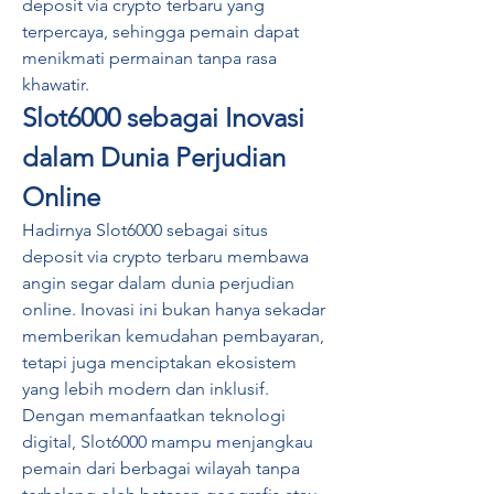
deposit via crypto terbaru yang 
terpercaya, sehingga pemain dapat 
menikmati permainan tanpa rasa 
khawatir.
Slot6000 sebagai Inovasi 
dalam Dunia Perjudian 
Online
Hadirnya Slot6000 sebagai situs 
deposit via crypto terbaru membawa 
angin segar dalam dunia perjudian 
online. Inovasi ini bukan hanya sekadar 
memberikan kemudahan pembayaran, 
tetapi juga menciptakan ekosistem 
yang lebih modern dan inklusif. 
Dengan memanfaatkan teknologi 
digital, Slot6000 mampu menjangkau 
pemain dari berbagai wilayah tanpa 