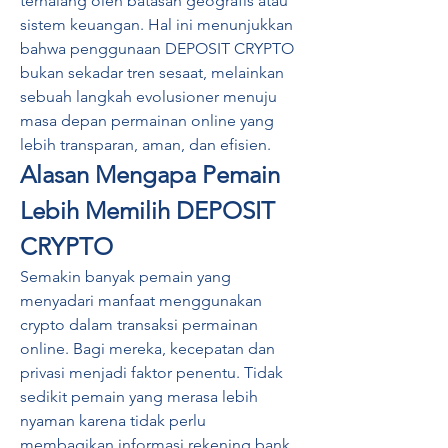
terhalang oleh batasan geografis atau 
sistem keuangan. Hal ini menunjukkan 
bahwa penggunaan DEPOSIT CRYPTO 
bukan sekadar tren sesaat, melainkan 
sebuah langkah evolusioner menuju 
masa depan permainan online yang 
lebih transparan, aman, dan efisien.
Alasan Mengapa Pemain 
Lebih Memilih DEPOSIT 
CRYPTO
Semakin banyak pemain yang 
menyadari manfaat menggunakan 
crypto dalam transaksi permainan 
online. Bagi mereka, kecepatan dan 
privasi menjadi faktor penentu. Tidak 
sedikit pemain yang merasa lebih 
nyaman karena tidak perlu 
membagikan informasi rekening bank 