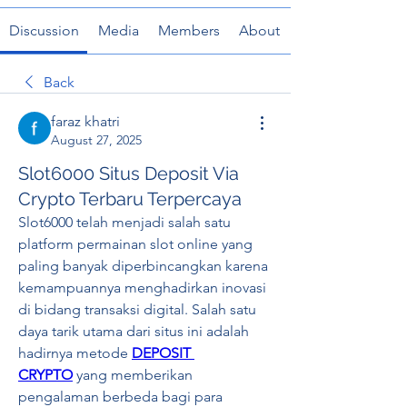
Discussion
Media
Members
About
Back
faraz khatri
August 27, 2025
Slot6000 Situs Deposit Via
Crypto Terbaru Terpercaya
Slot6000 telah menjadi salah satu 
platform permainan slot online yang 
paling banyak diperbincangkan karena 
kemampuannya menghadirkan inovasi 
di bidang transaksi digital. Salah satu 
daya tarik utama dari situs ini adalah 
hadirnya metode 
DEPOSIT 
CRYPTO
 yang memberikan 
pengalaman berbeda bagi para 