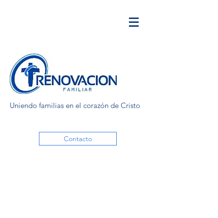
Uniendo familias en el corazón de Cristo
Contacto