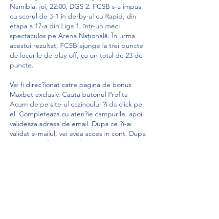
Namibia, joi, 22:00, DGS 2. FCSB s-a impus 
cu scorul de 3-1 în derby-ul cu Rapid, din 
etapa a 17-a din Liga 1, într-un meci 
spectaculos pe Arena Națională. În urma 
acestui rezultat, FCSB ajunge la trei puncte 
de locurile de play-off, cu un total de 23 de 
puncte. 
Vei fi direc?ionat catre pagina de bonus 
Maxbet exclusiv. Cauta butonul Profita 
Acum de pe site-ul cazinoului ?i da click pe 
el. Completeaza cu aten?ie campurile, apoi 
valideaza adresa de email. Dupa ce ?i-ai 
validat e-mailul, vei avea acces in cont. Dupa 
ce ai trimis documentele, intra in sec?iunea 
Bonusuri disponibile din contul tau. Sec?
iunea Bonusuri disponibile se gase?te u?or. 
Da click pe numele tau de jucator ?i 
acceseaz-o. Aici, introdu primul cod bonus 
Maxbet MAX1. Nu uita sa faci inainte de 
asta ?i primul depozit, de cel pu?in 50 de lei. 
Continua la fel ?i la celelalte doua depuneri! 