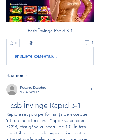
Fcsb Învinge Rapid 3-1
1
0
Напишете коментар...
Най-нов
Rosario Escobio
25.09.2023 г.
Fcsb Învinge Rapid 3-1
Rapid a reușit o performanță de excepție 
într-un meci tensionat împotriva echipei 
FCSB, câștigând cu scorul de 1-0. În fața 
unei tribune pline de suporteri înfocați și 
într-o atmosferă electrică, jucătorii echipei 