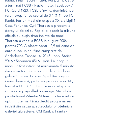
Rapid. Final nebun în derby-ul Ligii 1. Cât s-
a terminat FCSB - Rapid. Foto: Facebook / 
FC Rapid 1923. FCSB a învins, duminică, pe 
teren propriu, cu scorul de 3-1 (1-1), pe FC 
Rapid, într-un meci din etapa a XX-a a Ligii 1 
Casa Pariurilor. Cyril Thereau e prezent la 
derby-ul de azi cu Rapid, el a sosit la tribuna 
oficială cu puțin timp înainte de meci. 
Thereau a venit la FCSB în august 2006, 
pentru 700. A plecat pentru 2,9 milioane de 
euro după un an, fiind cumpărat de 
Anderlecht. Tănase 14, 90+3 - pen. Stoica 
90+6 / Săpunaru 45+6 - pen. La început, 
meciul a fost întrerupt aproximativ 5 minute 
din cauza torțelor aruncate de cele două 
galerii în teren. Echipa Rapid Bucureşti a 
învins duminică, pe teren propriu, scor 1-0, 
formaţia FCSB, în ultimul meci al etapei a 
cincea din play-off-ul Superligii. Meciul de 
pe stadionul Valentin Stănescu a început cu 
opt minute mai târziu decât programarea 
iniţială din cauza spectacolului pirotehnic al 
galeriei giuleştene. CM Rugby: Franța - 