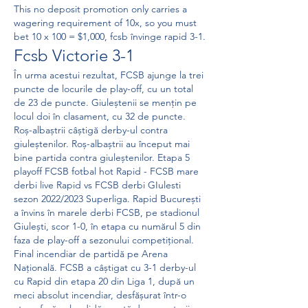
This no deposit promotion only carries a 
wagering requirement of 10x, so you must 
bet 10 x 100 = $1,000, fcsb învinge rapid 3-1.
Fcsb Victorie 3-1
În urma acestui rezultat, FCSB ajunge la trei 
puncte de locurile de play-off, cu un total 
de 23 de puncte. Giuleștenii se mențin pe 
locul doi în clasament, cu 32 de puncte. 
Roș-albaștrii câștigă derby-ul contra 
giuleștenilor. Roș-albaștrii au început mai 
bine partida contra giuleștenilor. Etapa 5 
playoff FCSB fotbal hot Rapid - FCSB mare 
derbi live Rapid vs FCSB derbi GIulesti 
sezon 2022/2023 Superliga. Rapid București 
a învins în marele derbi FCSB, pe stadionul 
Giulești, scor 1-0, în etapa cu numărul 5 din 
faza de play-off a sezonului competițional. 
Final incendiar de partidă pe Arena 
Națională. FCSB a câștigat cu 3-1 derby-ul 
cu Rapid din etapa 20 din Liga 1, după un 
meci absolut incendiar, desfășurat într-o 