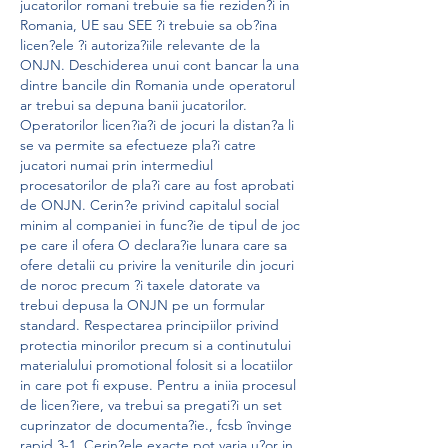
jucatorilor romani trebuie sa fie reziden?i in 
Romania, UE sau SEE ?i trebuie sa ob?ina 
licen?ele ?i autoriza?iile relevante de la 
ONJN. Deschiderea unui cont bancar la una 
dintre bancile din Romania unde operatorul 
ar trebui sa depuna banii jucatorilor. 
Operatorilor licen?ia?i de jocuri la distan?a li 
se va permite sa efectueze pla?i catre 
jucatori numai prin intermediul 
procesatorilor de pla?i care au fost aprobati 
de ONJN. Cerin?e privind capitalul social 
minim al companiei in func?ie de tipul de joc 
pe care il ofera O declara?ie lunara care sa 
ofere detalii cu privire la veniturile din jocuri 
de noroc precum ?i taxele datorate va 
trebui depusa la ONJN pe un formular 
standard. Respectarea principiilor privind 
protectia minorilor precum si a continutului 
materialului promotional folosit si a locatiilor 
in care pot fi expuse. Pentru a iniia procesul 
de licen?iere, va trebui sa pregati?i un set 
cuprinzator de documenta?ie., fcsb învinge 
rapid 3-1. Cerin?ele exacte pot varia u?or in 