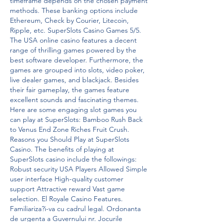
timeframe depends on the chosen payment 
methods. These banking options include 
Ethereum, Check by Courier, Litecoin, 
Ripple, etc. SuperSlots Casino Games 5/5. 
The USA online casino features a decent 
range of thrilling games powered by the 
best software developer. Furthermore, the 
games are grouped into slots, video poker, 
live dealer games, and blackjack. Besides 
their fair gameplay, the games feature 
excellent sounds and fascinating themes. 
Here are some engaging slot games you 
can play at SuperSlots: Bamboo Rush Back 
to Venus End Zone Riches Fruit Crush. 
Reasons you Should Play at SuperSlots 
Casino. The benefits of playing at 
SuperSlots casino include the followings: 
Robust security USA Players Allowed Simple 
user interface High-quality customer 
support Attractive reward Vast game 
selection. El Royale Casino Features. 
Familiariza?i-va cu cadrul legal. Ordonanta 
de urgenta a Guvernului nr. Jocurile 