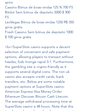
spins
Cassino Bônus de boas-vindas 125 % 700 FS
Bitslot Sem bônus de depósito 5000 $ 300 
FS
LeoVegas Bônus de boas-vindas 1250 R$ 350 
giros grátis
Fresh Cassino Sem bônus de depósito 1000 
$ 100 giros grátis
<br>SuperSlots casino supports a decent 
selection of convenient and safe payment 
options, allowing players to transact without 
hassles, fcsb învinge rapid 3-1. Furthermore, 
the gambling site is crypto-friendly as it 
supports several digital coins. The non uk 
casino also accepts credit cards, bank 
transfers, etc. Below are some notable 
payment options at SuperSlots casino: 
American Express Visa Money Order 
Ethereum Discover Bitcoin Cash Litecoin. 
The average withdrawal processing time at 
SuperSlots casino is 48 hours. Note that this 