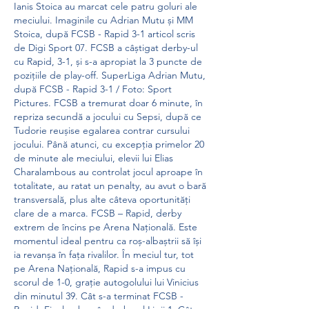
Ianis Stoica au marcat cele patru goluri ale 
meciului. Imaginile cu Adrian Mutu și MM 
Stoica, după FCSB - Rapid 3-1 articol scris 
de Digi Sport 07. FCSB a câștigat derby-ul 
cu Rapid, 3-1, și s-a apropiat la 3 puncte de 
pozițiile de play-off. SuperLiga Adrian Mutu, 
după FCSB - Rapid 3-1 / Foto: Sport 
Pictures. FCSB a tremurat doar 6 minute, în 
repriza secundă a jocului cu Sepsi, după ce 
Tudorie reușise egalarea contrar cursului 
jocului. Până atunci, cu excepția primelor 20 
de minute ale meciului, elevii lui Elias 
Charalambous au controlat jocul aproape în 
totalitate, au ratat un penalty, au avut o bară 
transversală, plus alte câteva oportunități 
clare de a marca. FCSB – Rapid, derby 
extrem de încins pe Arena Națională. Este 
momentul ideal pentru ca roș-albaștrii să își 
ia revanșa în fața rivalilor. În meciul tur, tot 
pe Arena Națională, Rapid s-a impus cu 
scorul de 1-0, grație autogolului lui Vinicius 
din minutul 39. Cât s-a terminat FCSB - 