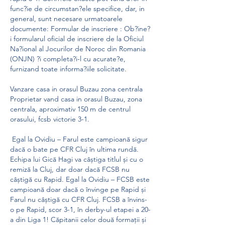
func?ie de circumstan?ele specifice, dar, in 
general, sunt necesare urmatoarele 
documente: Formular de inscriere : Ob?ine?
i formularul oficial de inscriere de la Oficiul 
Na?ional al Jocurilor de Noroc din Romania 
(ONJN) ?i completa?i-l cu acurate?e, 
furnizand toate informa?iile solicitate.
Vanzare casa in orasul Buzau zona centrala 
Proprietar vand casa in orasul Buzau, zona 
centrala, aproximativ 150 m de centrul 
orasului, fcsb victorie 3-1.
 Egal la Ovidiu – Farul este campioană sigur 
dacă o bate pe CFR Cluj în ultima rundă. 
Echipa lui Gică Hagi va câștiga titlul și cu o 
remiză la Cluj, dar doar dacă FCSB nu 
câștigă cu Rapid. Egal la Ovidiu – FCSB este 
campioană doar dacă o învinge pe Rapid și 
Farul nu câștigă cu CFR Cluj. FCSB a învins-
o pe Rapid, scor 3-1, în derby-ul etapei a 20-
a din Liga 1! Căpitanii celor două formații și 