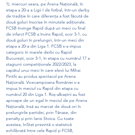
1), miercuri seara, pe Arena Naţională, în 
etapa a 20-a a Ligii I de fotbal, într-un derby 
de tradiţie în care diferenţa a fost făcută de 
două goluri înscrise în minutele adiţionale. 
FCSB învinge Rapid după un meci cu final 
de infarct FCSB a învins Rapid, scor 3-1, cu 
două goluri în prelungiri, într-un meci din 
etapa a 20-a din Liga 1. FCSB s-a impus 
categoric în marele derbi cu Rapid 
București, scor 3-1, în etapa cu numărul 17 a 
stagiunii competiționale 2022/2023, la 
capătul unui meci în care elevii lui Mihai 
Pintilii au produs spectacol pe Arena 
Națională. Vicecampioana României s-a 
impus în meciul cu Rapid din etapa cu 
numărul 20 din Liga 1. Roș-albaștrii au fost 
aproape de un egal în meciul de pe Arena 
Națională, însă au marcat de două ori în 
prelungirile partidei, prin Tănase, din 
penalty și prin Ianis Stoica. Cu toate 
acestea, InStat prezintă o statistică 
echilibrată între cele Rapid și FCSB, 