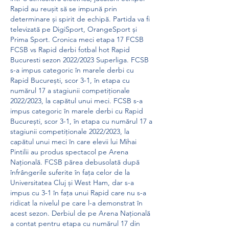
Rapid au reușit să se impună prin 
determinare și spirit de echipă. Partida va fi 
televizată pe DigiSport, OrangeSport și 
Prima Sport. Cronica meci etapa 17 FCSB 
FCSB vs Rapid derbi fotbal hot Rapid 
Bucuresti sezon 2022/2023 Superliga. FCSB 
s-a impus categoric în marele derbi cu 
Rapid București, scor 3-1, în etapa cu 
numărul 17 a stagiunii competiționale 
2022/2023, la capătul unui meci. FCSB s-a 
impus categoric în marele derbi cu Rapid 
București, scor 3-1, în etapa cu numărul 17 a 
stagiunii competiționale 2022/2023, la 
capătul unui meci în care elevii lui Mihai 
Pintilii au produs spectacol pe Arena 
Națională. FCSB părea debusolată după 
înfrângerile suferite în fața celor de la 
Universitatea Cluj și West Ham, dar s-a 
impus cu 3-1 în fața unui Rapid care nu s-a 
ridicat la nivelul pe care l-a demonstrat în 
acest sezon. Derbiul de pe Arena Națională 
a contat pentru etapa cu numărul 17 din 