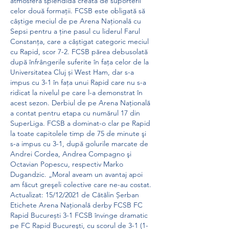
atmosferă splendidă creată de suporterii 
celor două formații. FCSB este obligată să 
câștige meciul de pe Arena Națională cu 
Sepsi pentru a ține pasul cu liderul Farul 
Constanța, care a câștigat categoric meciul 
cu Rapid, scor 7-2. FCSB părea debusolată 
după înfrângerile suferite în fața celor de la 
Universitatea Cluj și West Ham, dar s-a 
impus cu 3-1 în fața unui Rapid care nu s-a 
ridicat la nivelul pe care l-a demonstrat în 
acest sezon. Derbiul de pe Arena Națională 
a contat pentru etapa cu numărul 17 din 
SuperLiga. FCSB a dominat-o clar pe Rapid 
la toate capitolele timp de 75 de minute şi 
s-a impus cu 3-1, după golurile marcate de 
Andrei Cordea, Andrea Compagno şi 
Octavian Popescu, respectiv Marko 
Dugandzic. „Moral aveam un avantaj apoi 
am făcut greşeli colective care ne-au costat. 
Actualizat: 15/12/2021 de Cătălin Șerban 
Etichete Arena Națională derby FCSB FC 
Rapid București 3-1 FCSB învinge dramatic 
pe FC Rapid Bucureşti, cu scorul de 3-1 (1-