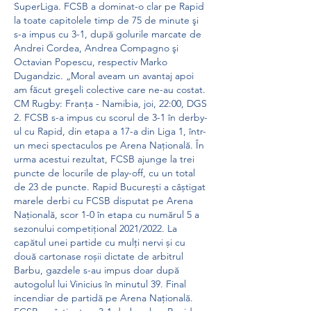
SuperLiga. FCSB a dominat-o clar pe Rapid 
la toate capitolele timp de 75 de minute şi 
s-a impus cu 3-1, după golurile marcate de 
Andrei Cordea, Andrea Compagno şi 
Octavian Popescu, respectiv Marko 
Dugandzic. „Moral aveam un avantaj apoi 
am făcut greşeli colective care ne-au costat. 
CM Rugby: Franța - Namibia, joi, 22:00, DGS 
2. FCSB s-a impus cu scorul de 3-1 în derby-
ul cu Rapid, din etapa a 17-a din Liga 1, într-
un meci spectaculos pe Arena Națională. În 
urma acestui rezultat, FCSB ajunge la trei 
puncte de locurile de play-off, cu un total 
de 23 de puncte. Rapid București a câștigat 
marele derbi cu FCSB disputat pe Arena 
Națională, scor 1-0 în etapa cu numărul 5 a 
sezonului competițional 2021/2022. La 
capătul unei partide cu mulți nervi și cu 
două cartonase roșii dictate de arbitrul 
Barbu, gazdele s-au impus doar după 
autogolul lui Vinicius în minutul 39. Final 
incendiar de partidă pe Arena Națională. 