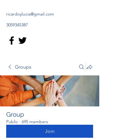
ricardoylucia@gmail.com
3059345387
Groups
Group
Public
·
695 members
Join