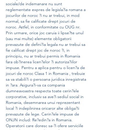
sociale/de indemanare nu sunt 
reglementate expres de legisla?ia romana a 
jocurilor de noroc ?i nu ar trebui, in mod 
normal, sa fie calificate drept jocuri de 
noroc. Astfel, in conformitate cu OUG nr. 
Prin urmare, orice joc caruia ii lipse?te unul 
(sau mai multe) elemente obligatorii 
prevazute de defini?ia legala nu ar trebui sa 
fie calificat drept joc de noroc ?i, in 
principiu, nu ar trebui permis in Romania 
fara ob?inerea licen?elor ?i autoriza?iilor 
impuse. Pentru a aplica pentru o licen?a de 
jocuri de noroc Clasa 1 in Romania , trebuie 
sa va stabili?i o persoana juridica inregistrata 
in ?ara. Asigura?i-va ca compania 
dumneavoastra respecta toate cerin?ele 
corporative, inclusiv sa ave?i sediul social in 
Romania, desemnarea unui reprezentant 
local ?i indeplinirea oricaror alte obliga?ii 
prevazute de lege. Cerin?ele impuse de 
ONJN includ: Re?edin?a in Romania. 
Operatorii care doresc sa-?i ofere serviciile 