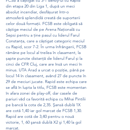
FCSB a câștigat cu 3-1 derby-ul cu Rapid 
din etapa 20 din Liga 1, după un meci 
absolut incendiar, desfășurat într-o 
atmosferă splendidă creată de suporterii 
celor două formații. FCSB este obligată să 
câștige meciul de pe Arena Națională cu 
Sepsi pentru a ține pasul cu liderul Farul 
Constanța, care a câștigat categoric meciul 
cu Rapid, scor 7-2. În urma înfrângerii, FCSB 
rămâne pe locul al treilea în clasament, la 
șapte puncte distanță de liderul Farul și la 
cinci de CFR Cluj, care are însă un meci în 
minus. UTA Arad a urcat o poziție, până pe 
locul 14 în clasament, având 27 de puncte în 
29 de meciuri jucate. Rapid este echipa care 
se află în lupta la titlu, FCSB este momentan 
în afara zonei de play-off, dar casele de 
pariuri văd ca favorită echipa cu Mihai Pintilii 
pe bancă la cota de 2,35. Şansă dublă 1X 
are cotă 1,40 iar gol marcat de FCSB 1,30. 
Rapid are cotă de 3,40 pentru o nouă 
victorie, 1, 60 şansă dublă X2 şi 1,40 la gol 
marcat. 