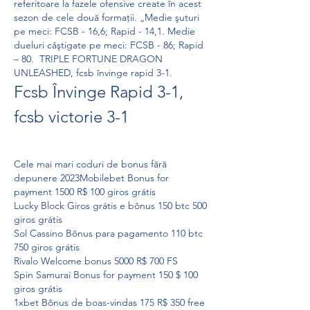
referitoare la fazele ofensive create în acest 
sezon de cele două formații. „Medie şuturi 
pe meci: FCSB - 16,6; Rapid - 14,1. Medie 
dueluri câştigate pe meci: FCSB - 86; Rapid 
– 80.  TRIPLE FORTUNE DRAGON 
UNLEASHED, fcsb învinge rapid 3-1.
Fcsb Învinge Rapid 3-1, 
fcsb victorie 3-1
Cele mai mari coduri de bonus fără 
depunere 2023Mobilebet Bonus for 
payment 1500 R$ 100 giros grátis
Lucky Block Giros grátis e bônus 150 btc 500 
giros grátis
Sol Cassino Bônus para pagamento 110 btc 
750 giros grátis
Rivalo Welcome bonus 5000 R$ 700 FS
Spin Samurai Bonus for payment 150 $ 100 
giros grátis
1xbet Bônus de boas-vindas 175 R$ 350 free 