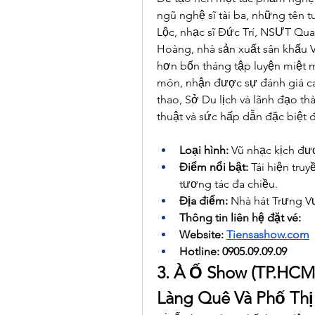
ngũ nghệ sĩ tài ba, những tên 
Lộc, nhạc sĩ Đức Trí, NSƯT Quan
Hoàng, nhà sản xuất sân khấu V
hơn bốn tháng tập luyện miệt m
môn, nhận được sự đánh giá ca
thao, Sở Du lịch và lãnh đạo t
thuật và sức hấp dẫn đặc biệt đ
Loại hình:
 Vũ nhạc kịch đư
Điểm nổi bật:
 Tái hiện tru
tương tác đa chiều.
Địa điểm:
 Nhà hát Trưng 
Thông tin liên hệ đặt vé: 
Website: 
Tiensashow.com
Hotline: 0905.09.09.09
3. À Ố Show (TP.HCM
Làng Quê Và Phố Thị