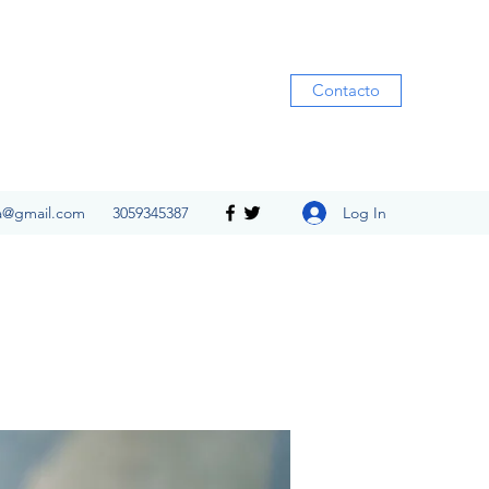
Contacto
Log In
ia@gmail.com
3059345387