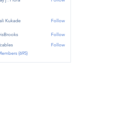
ali Kukade
Follow
visBrooks
Follow
cables
Follow
Members (695)