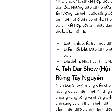
"À Ố Show" là sự kết hợp độc đ
dân tộc. Những đạo cụ tre nứa
ấn tượng, tái hiện cuộc sống đ
bình đến phố thị náo nhiệt. Ph
Soleil, kết hợp với âm nhạc dân
thuật đầy mới lạ.
Loại hình:
 Xiếc tre, múa đ
Điểm nổi bật:
 Đạo cụ tre 
Soleil.
Địa điểm:
 Nhà hát TP.HCM,
4. Teh Dar Show (Hội
Rừng Tây Nguyên
"Teh Dar Show" mang đến cho k
hoang dã và mạnh mẽ. Những mà
chiêng vang vọng và những điệ
ánh sáng và âm thanh hiện đại,
cảm nhận được tinh thần thượn