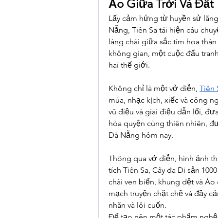
Ảo Giữa Trời Và Đất
Lấy cảm hứng từ huyền sử lãng 
Nẵng, Tiên Sa tái hiện câu chuyệ
làng chài giữa sắc tím hoa thàn
không gian, một cuộc đấu tran
hai thế giới.
Không chỉ là một vở diễn, 
Tiên
múa, nhạc kịch, xiếc và công ng
vũ điệu và giai điệu dẫn lối, đư
hòa quyện cùng thiên nhiên, đưa
Đà Nẵng hôm nay.
Thông qua vở diễn, hình ảnh t
tích Tiên Sa, Cây đa Di sản 1000
chài ven biển, khung dệt và Áo
mạch truyện chặt chẽ và đầy c
nhãn và lôi cuốn.
Để tạo nên một tác phẩm nghệ t