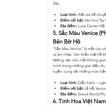
đây.
Loại hình:
 Xiếc tre kể chuy
Điểm nổi bật:
 Văn hóa Tây
Địa điểm:
 Lune Center Hội
5. Sắc Màu Venice (P
Bên Bờ Hồ
"Sắc Màu Venice" là một câu c
và âm nhạc. Sân khấu mặt hồ t
tượng, tạo nên một không gian
mình trong những giai điệu du
luyện, cùng với những màn bắn
Loại hình:
 Diễu hành – ngh
Điểm nổi bật:
 Lễ hội Veni
Địa điểm:
 Grand World Ph
6. Tinh Hoa Việt Nam