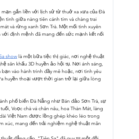
mạn gắn liền với lịch sử từ thuở xa xưa của Đà 
n tình giữa nàng tiên cánh tím và chàng trai 
 mát và rừng xanh Sơn Trà. Một mối tình xuyên 
h với định mệnh đã mang đến sức mạnh kết nối 
 Sa show
 là một bữa tiệc thị giác, nơi nghệ thuật 
hệ sân khấu 3D huyền ảo hội tụ. Nơi ánh sáng, 
a bạn vào hành trình đầy mê hoặc, nơi tình yêu 
 huyền thoại vượt thời gian trở lại giữa lòng 
hành phố biển Đà Nẵng như Bán đảo Sơn Trà, sự 
 tuổi, Voọc chà vá chân nâu, hoa Thàn Mát, làng 
 dài Việt Nam được lồng ghép khéo léo trong 
ảm xúc, mang đến trải nghiệm nghệ thuật mãn 
huật đẳng cấp, "Tiên Sa" đã quy tụ một đội 