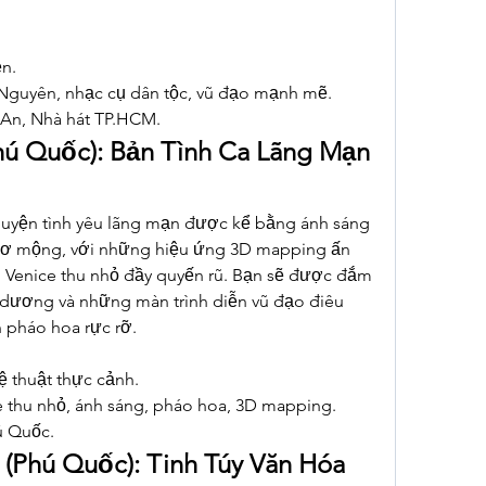
ện.
 Nguyên, nhạc cụ dân tộc, vũ đạo mạnh mẽ.
 An, Nhà hát TP.HCM.
hú Quốc): Bản Tình Ca Lãng Mạn 
huyện tình yêu lãng mạn được kể bằng ánh sáng 
hơ mộng, với những hiệu ứng 3D mapping ấn 
 Venice thu nhỏ đầy quyến rũ. Bạn sẽ được đắm 
 dương và những màn trình diễn vũ đạo điêu 
 pháo hoa rực rỡ.
ệ thuật thực cảnh.
ce thu nhỏ, ánh sáng, pháo hoa, 3D mapping.
ú Quốc.
 (Phú Quốc): Tinh Túy Văn Hóa 