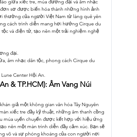
áo giữa xiếc tre, múa đương đại và âm nhạc 
 đơn sơ được biến hóa thành những hình ảnh 
ời thường của người Việt Nam từ làng quê yên 
ong cách trình diễn mang hơi hướng Cirque du 
 tộc và điện tử, tạo nên một trải nghiệm nghệ 
ương đại.
nứa, âm nhạc dân tộc, phong cách Cirque du 
 Lune Center Hội An.
 An & TP.HCM): Âm Vang Núi 
hán giả một không gian văn hóa Tây Nguyên 
n xiếc tre đầy kỹ thuật, những âm thanh cồng 
u múa uyển chuyển được kết hợp với hiệu ứng 
 tạo nên một màn trình diễn đầy cảm xúc. Bạn sẽ 
g võ và sự phóng khoáng của con người nơi 