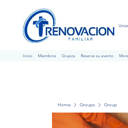
Unie
Inicio
Miembros
Grupos
Reserve su evento
Mor
Home
Groups
Group