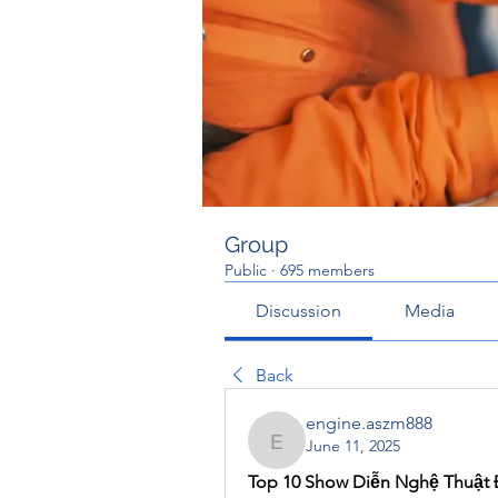
Group
Public
·
695 members
Discussion
Media
Back
engine.aszm888
June 11, 2025
engine.aszm888
Top 10 Show Diễn Nghệ Thuật 