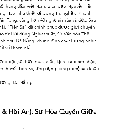
tuổi hàng đầu Việt Nam: Biên đạo Nguyễn Tấn 
g Hào, nhà thiết kế Công Trí, nghệ sĩ Khánh 
ăn Tòng, cùng hơn 40 nghệ sĩ múa và xiếc. Sau 
ài, "Tiên Sa" đã chinh phục được giới chuyên 
o từ Hội đồng Nghệ thuật, Sở Văn hóa Thể 
hành phố Đà Nẵng, khẳng định chất lượng nghệ 
ối với khán giả.
ơng đại (kết hợp múa, xiếc, kịch cùng âm nhạc).
yền thuyết Tiên Sa, ứng dụng công nghệ sân khấu 
Vương, Đà Nẵng.
 & Hội An): Sự Hòa Quyện Giữa 