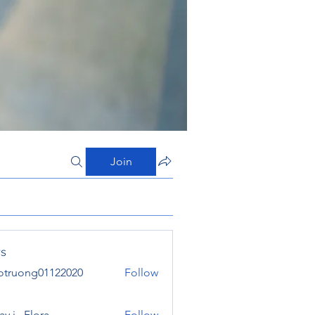
Join
s
otruong01122020
Follow
ong01122020
y j . Flora
Follow