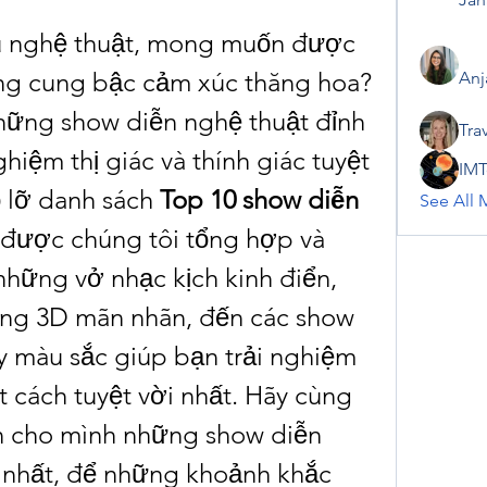
u nghệ thuật, mong muốn được 
g cung bậc cảm xúc thăng hoa? 
Anj
ững show diễn nghệ thuật đỉnh 
Tra
hiệm thị giác và thính giác tuyệt 
IMT
 lỡ danh sách 
Top 10 show diễn 
See All 
 được chúng tôi tổng hợp và 
 những vở nhạc kịch kinh điển, 
áng 3D mãn nhãn, đến các show 
y màu sắc giúp bạn trải nghiệm 
 cách tuyệt vời nhất. Hãy cùng 
n cho mình những show diễn 
 nhất, để những khoảnh khắc 