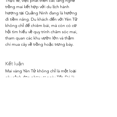
Thực tế, việc phát triển các làng nghề 
trồng mai kết hợp với du lịch hành 
hương tại Quảng Ninh đang là hướng 
đi tiềm năng. Du khách đến với Yên Tử 
không chỉ để chiêm bái, mà còn có cơ 
hội tìm hiểu về quy trình chăm sóc mai, 
tham quan các khu vườn lớn và thậm 
chí mua cây về trồng hoặc trưng bày.
Kết luận
Mai vàng Yên Tử không chỉ là một loại 
cây cảnh đẹp phục vụ ngày Tết. Đó là 
kết tinh của văn hóa, lịch sử, tâm linh và 
nghệ thuật. Giữa một rừng mai vàng 
nở rộ nơi non thiêng, người ta không 
chỉ thấy một mùa xuân đang về, mà 
còn cảm nhận được chiều sâu của 
truyền thống dân tộc – thứ giá trị 