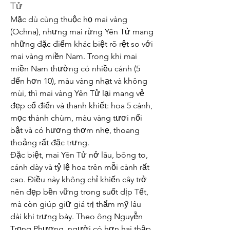
Tử
Mặc dù cùng thuộc họ mai vàng 
(Ochna), nhưng mai rừng Yên Tử mang 
những đặc điểm khác biệt rõ rệt so với 
mai vàng miền Nam. Trong khi mai 
miền Nam thường có nhiều cánh (5 
đến hơn 10), màu vàng nhạt và không 
mùi, thì mai vàng Yên Tử lại mang vẻ 
đẹp cổ điển và thanh khiết: hoa 5 cánh, 
mọc thành chùm, màu vàng tươi nổi 
bật và có hương thơm nhẹ, thoang 
thoảng rất đặc trưng.
Đặc biệt, mai Yên Tử nở lâu, bông to, 
cánh dày và tỷ lệ hoa trên mỗi cành rất 
cao. Điều này không chỉ khiến cây trở 
nên đẹp bền vững trong suốt dịp Tết, 
mà còn giúp giữ giá trị thẩm mỹ lâu 
dài khi trưng bày. Theo ông Nguyễn 
Trọng Phương, người có hơn hai thập 