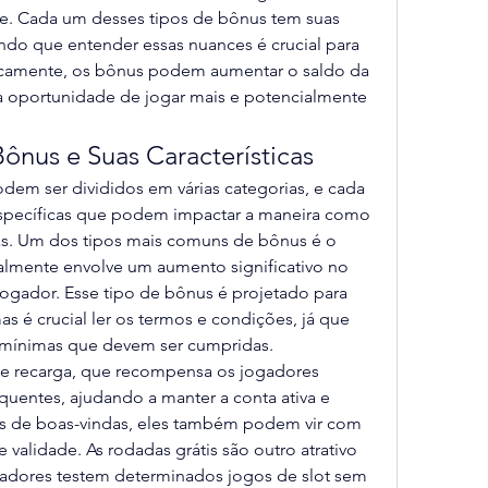
de. Cada um desses tipos de bônus tem suas 
ndo que entender essas nuances é crucial para 
sicamente, os bônus podem aumentar o saldo da 
 oportunidade de jogar mais e potencialmente 
ônus e Suas Características
dem ser divididos em várias categorias, e cada 
específicas que podem impactar a maneira como 
s. Um dos tipos mais comuns de bônus é o 
lmente envolve um aumento significativo no 
ogador. Esse tipo de bônus é projetado para 
s é crucial ler os termos e condições, já que 
 mínimas que devem ser cumpridas.
de recarga, que recompensa os jogadores 
uentes, ajudando a manter a conta ativa e 
 de boas-vindas, eles também podem vir com 
 validade. As rodadas grátis são outro atrativo 
adores testem determinados jogos de slot sem 