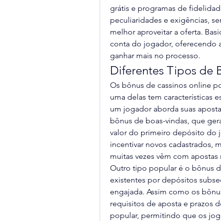
grátis e programas de fidelida
peculiaridades e exigências, se
melhor aproveitar a oferta. Ba
conta do jogador, oferecendo a
ganhar mais no processo.
Diferentes Tipos de B
Os bônus de cassinos online po
uma delas tem características 
um jogador aborda suas aposta
bônus de boas-vindas, que gera
valor do primeiro depósito do j
incentivar novos cadastrados, ma
muitas vezes vêm com apostas
Outro tipo popular é o bônus 
existentes por depósitos subseq
engajada. Assim como os bônus
requisitos de aposta e prazos de
popular, permitindo que os jog