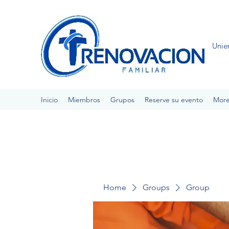
Unie
Inicio
Miembros
Grupos
Reserve su evento
Mor
Home
Groups
Group