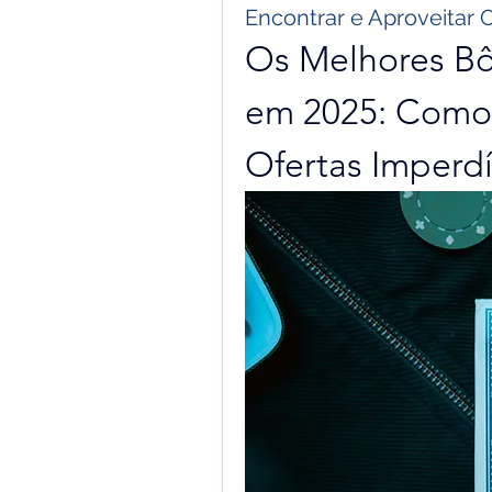
Encontrar e Aproveitar 
Os Melhores Bô
em 2025: Como 
Ofertas Imperdí