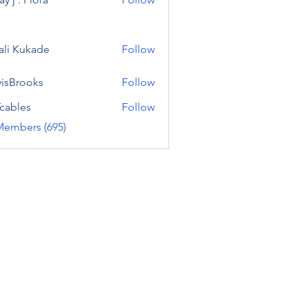
ali Kukade
Follow
visBrooks
Follow
cables
Follow
Members (695)