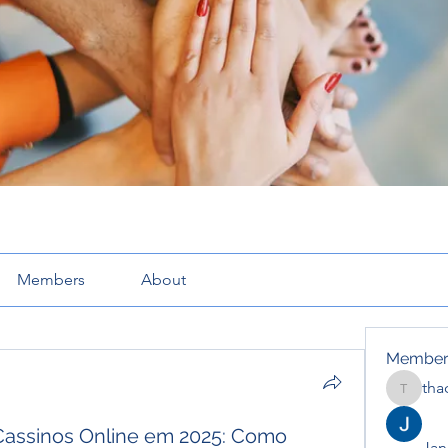
Members
About
Member
tha
thaotru
Cassinos Online em 2025: Como
Jana