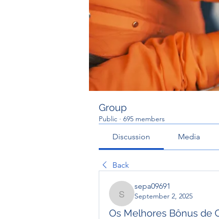
Group
Public
·
695 members
Discussion
Media
Back
sepa09691
September 2, 2025
sepa09691
Os Melhores Bônus de 