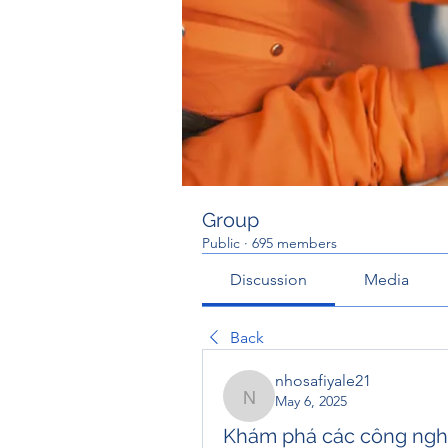
Group
Public
·
695 members
Discussion
Media
Back
nhosafiyale21
May 6, 2025
nhosafiyale21
Khám phá các công ngh