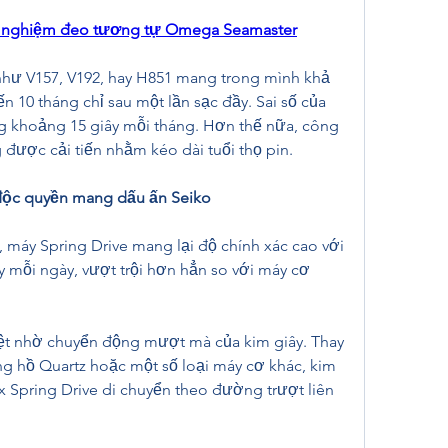
ải nghiệm đeo tương tự Omega Seamaster
hư V157, V192, hay H851 mang trong mình khả 
 10 tháng chỉ sau một lần sạc đầy. Sai số của 
g khoảng 15 giây mỗi tháng. Hơn thế nữa, công 
được cải tiến nhằm kéo dài tuổi thọ pin.
t độc quyền mang dấu ấn Seiko
 máy Spring Drive mang lại độ chính xác cao với 
ây mỗi ngày, vượt trội hơn hẳn so với máy cơ 
ệt nhờ chuyển động mượt mà của kim giây. Thay 
ồng hồ Quartz hoặc một số loại máy cơ khác, kim 
x Spring Drive di chuyển theo đường trượt liên 