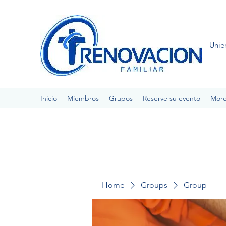
Unie
Inicio
Miembros
Grupos
Reserve su evento
Mor
Home
Groups
Group