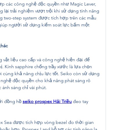
p các công nghệ độc quyền như Magic Lever, 
 lại trải nghiệm vượt trội khi sử dụng tính năng 
g two-step system được tích hợp trên các mẫu 
iúp người sử dụng kiểm soát lực bấm một 
khác
vật liệu cao cấp và công nghệ hiện đại để 
ị. Kính sapphire chống trầy xước là lựa chọn 
 cùng khả năng chịu lực tốt. Seiko còn sử dụng 
 nghệ độc quyền cho khả năng phát sáng rõ 
 ánh sáng chỉ vài phút.
ới đồng hồ 
seiko prospex Hải Triều
 đeo tay 
x Sea được tích hợp vòng bezel đo thời gian 
hoặc hơn. Prospex Land hỗ trợ các tính năng la 