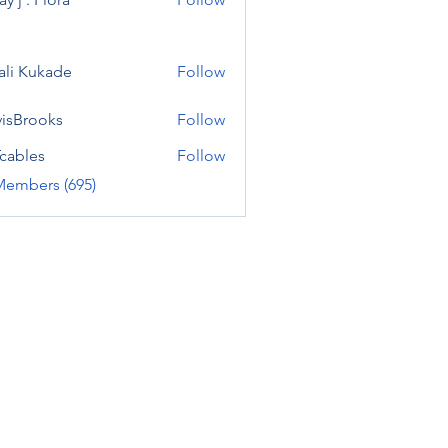
ali Kukade
Follow
visBrooks
Follow
cables
Follow
Members (695)