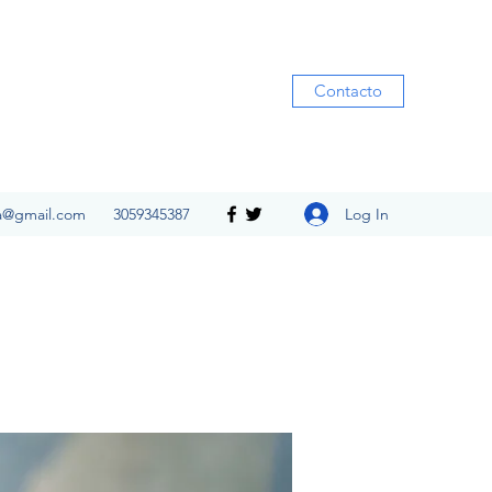
Contacto
Log In
ia@gmail.com
3059345387