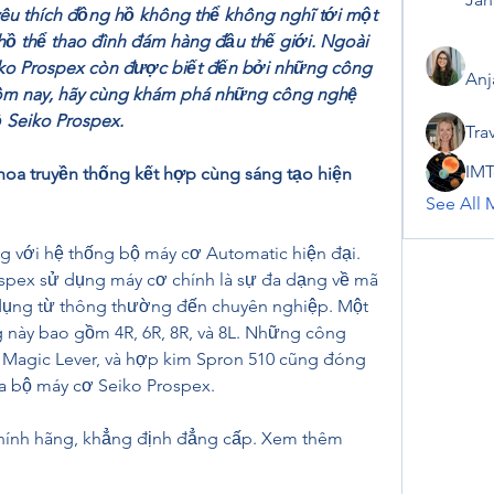
êu thích đồng hồ không thể không nghĩ tới một 
ồ thể thao đình đám hàng đầu thế giới. Ngoài 
ko Prospex còn được biết đến bởi những công 
Anj
 hôm nay, hãy cùng khám phá những công nghệ 
 Seiko Prospex.
Tra
IMT
hoa truyền thống kết hợp cùng sáng tạo hiện 
See All 
g với hệ thống bộ máy cơ Automatic hiện đại. 
spex sử dụng máy cơ chính là sự đa dạng về mã 
dụng từ thông thường đến chuyên nghiệp. Một 
 này bao gồm 4R, 6R, 8R, và 8L. Những công 
Magic Lever, và hợp kim Spron 510 cũng đóng 
a bộ máy cơ Seiko Prospex.
hính hãng, khẳng định đẳng cấp. Xem thêm 