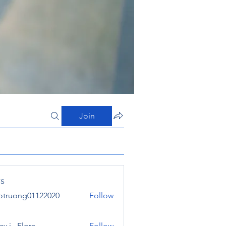
Join
s
otruong01122020
Follow
ong01122020
y j . Flora
Follow