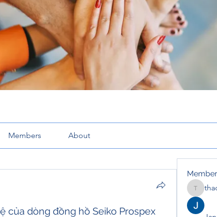
Members
About
Member
tha
thaotru
ệ của dòng đồng hồ Seiko Prospex
Jana