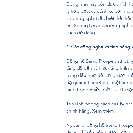
Dòng máy này còn được tích hợ
ly hợp dọc, và bánh xe cột, mang
chronograph. Đặc biệt, hệ thốn
mã Spring Drive Chronograph g
cách dễ dàng.
4. Các công nghệ và tính năng 
Đồng hồ Seiko Prospex sử dụng 
tăng độ bền và khả năng hiển th
hàng đầu nhờ độ cứng vượt trội
dạ quang LumiBrite - một công
ràng trong nhiều giờ sau khi sạc
Tôn vinh phong cách của bạn v
chính hãng. Xem thêm!
Ngoài ra, đồng hồ Seiko Prospe
lặn và chỉ số chống nước 200m 