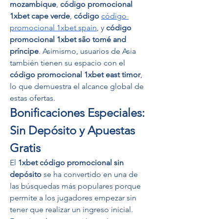
mozambique
, 
código promocional 
1xbet cape verde
, 
código 
código 
promocional 1xbet spain
, y 
código 
promocional 1xbet são tomé and 
príncipe
. Asimismo, usuarios de Asia 
también tienen su espacio con el 
código promocional 1xbet east timor
, 
lo que demuestra el alcance global de 
estas ofertas.
Bonificaciones Especiales: 
Sin Depósito y Apuestas 
Gratis
El 
1xbet código promocional sin 
depósito
 se ha convertido en una de 
las búsquedas más populares porque 
permite a los jugadores empezar sin 
tener que realizar un ingreso inicial. 