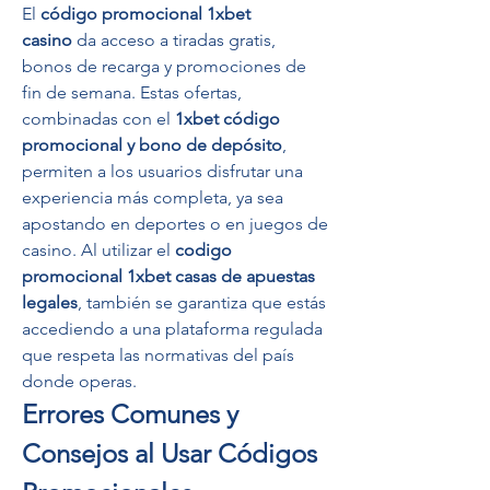
El 
código promocional 1xbet 
casino
 da acceso a tiradas gratis, 
bonos de recarga y promociones de 
fin de semana. Estas ofertas, 
combinadas con el 
1xbet código 
promocional y bono de depósito
, 
permiten a los usuarios disfrutar una 
experiencia más completa, ya sea 
apostando en deportes o en juegos de 
casino. Al utilizar el 
codigo 
promocional 1xbet casas de apuestas 
legales
, también se garantiza que estás 
accediendo a una plataforma regulada 
que respeta las normativas del país 
donde operas.
Errores Comunes y 
Consejos al Usar Códigos 