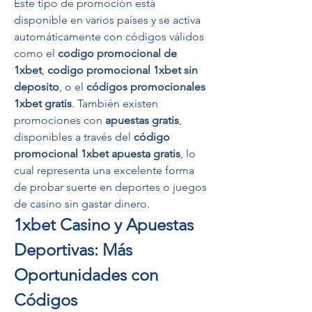
Este tipo de promoción está 
disponible en varios países y se activa 
automáticamente con códigos válidos 
como el 
codigo promocional de 
1xbet
, 
codigo promocional 1xbet sin 
deposito
, o el 
códigos promocionales 
1xbet gratis
. También existen 
promociones con 
apuestas gratis
, 
disponibles a través del 
código 
promocional 1xbet apuesta gratis
, lo 
cual representa una excelente forma 
de probar suerte en deportes o juegos 
de casino sin gastar dinero.
1xbet Casino y Apuestas 
Deportivas: Más 
Oportunidades con 
Códigos