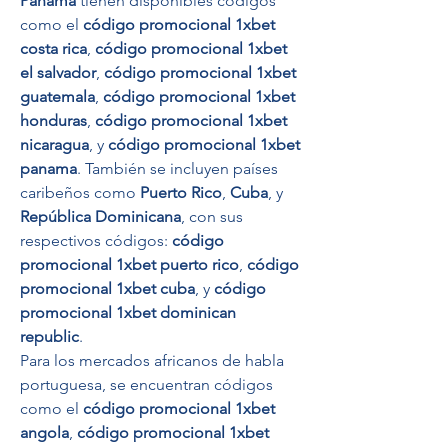
Panamá
 tienen disponibles códigos 
como el 
código promocional 1xbet 
costa rica
, 
código promocional 1xbet 
el salvador
, 
código promocional 1xbet 
guatemala
, 
código promocional 1xbet 
honduras
, 
código promocional 1xbet 
nicaragua
, y 
código promocional 1xbet 
panama
. También se incluyen países 
caribeños como 
Puerto Rico
, 
Cuba
, y 
República Dominicana
, con sus 
respectivos códigos: 
código 
promocional 1xbet puerto rico
, 
código 
promocional 1xbet cuba
, y 
código 
promocional 1xbet dominican 
republic
.
Para los mercados africanos de habla 
portuguesa, se encuentran códigos 
como el 
código promocional 1xbet 
angola
, 
código promocional 1xbet 