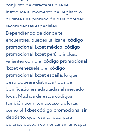
conjunto de caracteres que se 
introduce al momento del registro o 
durante una promoción para obtener 
recompensas especiales. 
Dependiendo de dónde te 
encuentres, puedes utilizar el 
código 
promocional 1xbet méxico
, 
código 
promocional 1xbet perú
, o incluso 
variantes como el 
código promocional 
1xbet venezuela
 o el 
código 
promocional 1xbet españa
, lo que 
desbloqueará distintos tipos de 
bonificaciones adaptadas al mercado 
local. Muchos de estos códigos 
también permiten acceso a ofertas 
como el 
1xbet código promocional sin 
depósito
, que resulta ideal para 
quienes desean comenzar sin arriesgar 