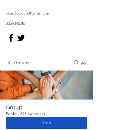
ricardoylucia@gmail.com
3059345387
Groups
Group
Public
·
695 members
Join