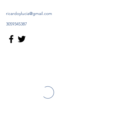
ricardoylucia@gmail.com
3059345387