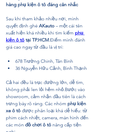
hàng phụ kiện ô tô đáng cân nhắc
Sau khi tham khảo nhiều nơi, mình 
quyết định ghé 
AKauto
 – một cái tên 
xuất hiện khá nhiều khi tìm kiếm 
phụ 
kiện ô tô
 tại TP.HCM
.Điểm mình đánh 
giá cao ngay từ đầu là vị trí:
678 Trường Chinh, Tân Bình
36 Nguyễn Hữu Cảnh, Bình Thạnh
Cả hai đều là trục đường lớn, dễ tìm, 
không phải len lỏi hẻm nhỏ.Bước vào 
showroom, cảm nhận đầu tiên là cách 
trưng bày rõ ràng. Các nhóm 
phụ kiện 
xe ô tô
 được phân loại khá dễ hiểu: từ 
phim cách nhiệt, camera, màn hình đến 
các món 
đồ chơi ô tô
 nâng cấp tiện 
nghi.