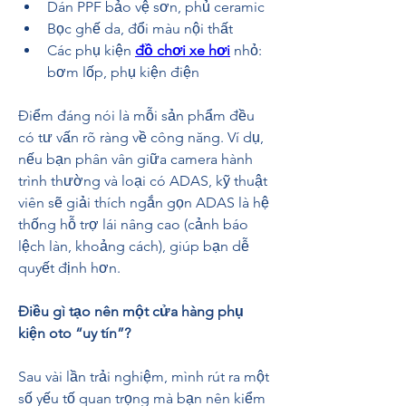
Dán PPF bảo vệ sơn, phủ ceramic
Bọc ghế da, đổi màu nội thất
Các phụ kiện 
đồ chơi xe hơi
 nhỏ: 
bơm lốp, phụ kiện điện
Điểm đáng nói là mỗi sản phẩm đều 
có tư vấn rõ ràng về công năng. Ví dụ, 
nếu bạn phân vân giữa camera hành 
trình thường và loại có ADAS, kỹ thuật 
viên sẽ giải thích ngắn gọn ADAS là hệ 
thống hỗ trợ lái nâng cao (cảnh báo 
lệch làn, khoảng cách), giúp bạn dễ 
quyết định hơn.
Điều gì tạo nên một cửa hàng phụ 
kiện oto “uy tín”?
Sau vài lần trải nghiệm, mình rút ra một 
số yếu tố quan trọng mà bạn nên kiểm 