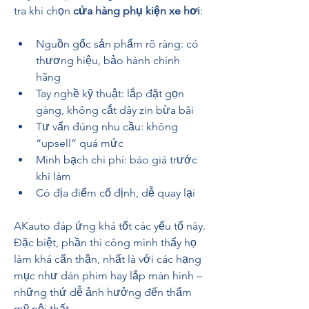
tra khi chọn 
cửa hàng phụ kiện xe hơi
:
Nguồn gốc sản phẩm rõ ràng: có 
thương hiệu, bảo hành chính 
hãng
Tay nghề kỹ thuật: lắp đặt gọn 
gàng, không cắt dây zin bừa bãi
Tư vấn đúng nhu cầu: không 
“upsell” quá mức
Minh bạch chi phí: báo giá trước 
khi làm
Có địa điểm cố định, dễ quay lại
AKauto đáp ứng khá tốt các yếu tố này. 
Đặc biệt, phần thi công mình thấy họ 
làm khá cẩn thận, nhất là với các hạng 
mục như dán phim hay lắp màn hình – 
những thứ dễ ảnh hưởng đến thẩm 
mỹ nội thất.