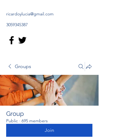
ricardoylucia@gmail.com
3059345387
Groups
Group
Public
·
695 members
Join