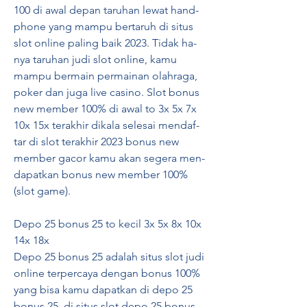
100 di awal de­pan ta­ru­han lewat hand­
pho­ne yang mam­pu ber­ta­ruh di si­tus 
slot on­li­ne pa­ling baik 2023. Ti­dak ha­
nya ta­ru­han judi slot on­li­ne, kamu 
mam­pu ber­main per­mai­nan olah­ra­ga, 
po­ker dan juga live ca­si­no. Slot bo­nus 
new mem­ber 100% di awal to 3x 5x 7x 
10x 15x te­ra­khir di­ka­la se­le­sai men­daf­
tar di slot te­ra­khir 2023 bo­nus new 
mem­ber ga­cor kamu akan se­ge­ra men­
da­pa­t­kan bo­nus new mem­ber 100% 
(slot game).
Depo 25 bo­nus 25 to ke­cil 3x 5x 8x 10x 
14x 18x
Depo 25 bo­nus 25 ada­lah si­tus slot judi 
on­li­ne ter­per­ca­ya den­gan bo­nus 100% 
yang bisa kamu da­pa­t­kan di depo 25 
bo­nus 25, di si­tus slot depo 25 bo­nus 