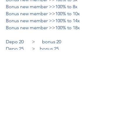
Bo­nus new mem­ber >>100% to 8x
Bo­nus new mem­ber >>100% to 10x
Bo­nus new mem­ber >>100% to 14x
Bo­nus new mem­ber >>100% to 18x
Depo 20       >      bo­nus 20
Depo 25       >    bo­nus 25
Depo 50        >    bo­nus 50
Depo 100      >  bo­nus 100
De­po­sit 20    >  bo­nus 20
De­po­sit 25    >   bo­nus 25
De­po­sit 50    >  bo­nus 50
De­po­sit 10    > bo­nus 100
Slot bo­nus new mem­ber 100 di awal to 
ke­cil
Slot bo­nus new mem­ber 100 to 3x 
prag­ma­tic play