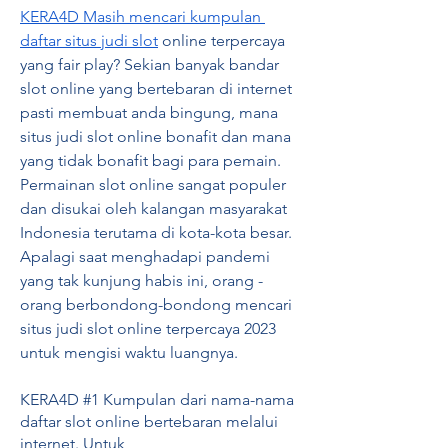
KERA4D Masih mencari kumpulan 
daftar situs judi slot
 online terpercaya 
yang fair play? Sekian banyak bandar 
slot online yang bertebaran di internet 
pasti membuat anda bingung, mana 
situs judi slot online bonafit dan mana 
yang tidak bonafit bagi para pemain. 
Permainan slot online sangat populer 
dan disukai oleh kalangan masyarakat 
Indonesia terutama di kota-kota besar. 
Apalagi saat menghadapi pandemi 
yang tak kunjung habis ini, orang - 
orang berbondong-bondong mencari 
situs judi slot online terpercaya 2023 
untuk mengisi waktu luangnya.
KERA4D #1 Kumpulan dari nama-nama 
daftar slot online bertebaran melalui 
internet. Untuk 