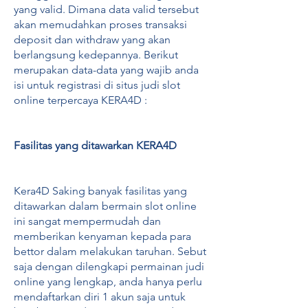
yang valid. Dimana data valid tersebut 
akan memudahkan proses transaksi 
deposit dan withdraw yang akan 
berlangsung kedepannya. Berikut 
merupakan data-data yang wajib anda 
isi untuk registrasi di situs judi slot 
online terpercaya KERA4D :
Fasilitas yang ditawarkan KERA4D 
Kera4D Saking banyak fasilitas yang 
ditawarkan dalam bermain slot online 
ini sangat mempermudah dan 
memberikan kenyaman kepada para 
bettor dalam melakukan taruhan. Sebut 
saja dengan dilengkapi permainan judi 
online yang lengkap, anda hanya perlu 
mendaftarkan diri 1 akun saja untuk 