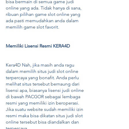
bisa bermain di semua game judi 
online yang ada. Tidak hanya di sana, 
ribuan pilihan game slot online yang 
ada pasti memudahkan anda dalam 
memilih game slot favorit.
Memiliki Lisensi Resmi KERA4D 
Kera4D Nah, jika masih anda ragu 
dalam memilih situs judi slot online 
terpercaya yang bonafit. Anda perlu 
melihat situs tersebut bernaung dari 
lisensi apa, biasanya lisensi judi online 
di bawah PACGOR sebagai lembaga 
resmi yang memiliki izin beroperasi. 
Jika suatu website sudah memiliki izin 
resmi maka bisa dikatan situs judi slot 
online tersebut bisa diandalkan dan 
terpercaya.