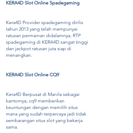
KERA4D Slot Online Spadegaming
Kera4D Provider spadegaming dirilis 
tahun 2013 yang telah mempunyai 
ratusan permainan didalamnya, RTP 
spadegaming di KERA4D sangat tinggi 
dan jackpot ratusan juta siap di 
menangkan.
KERA4D Slot Online CQ9
Kera4D Berpusat di Manila sebagai 
kantornya, cq9 memberikan 
keuntungan dengan memilih situs 
mana yang sudah terpercaya jadi tidak 
sembarangan situs slot yang bekerja 
sama.