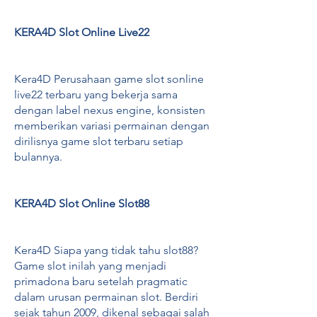
KERA4D Slot Online Live22
Kera4D Perusahaan game slot sonline 
live22 terbaru yang bekerja sama 
dengan label nexus engine, konsisten 
memberikan variasi permainan dengan 
dirilisnya game slot terbaru setiap 
bulannya.
KERA4D Slot Online Slot88
Kera4D Siapa yang tidak tahu slot88? 
Game slot inilah yang menjadi 
primadona baru setelah pragmatic 
dalam urusan permainan slot. Berdiri 
sejak tahun 2009, dikenal sebagai salah 