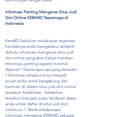
Informasi Penting Mengenai Situs Judi 
Slot Online KERA4D Terpercaya di 
Indonesia
Kera4D Sebelum melakukan registrasi 
hendaknya anda mengetahui terlebih 
dahulu informasi mengenai situs judi 
slot online yang akan kalian mainkan. 
Informasi penting seperti minimal 
deposit ? Game apa saja yang tersedia 
? Informasi tersebut bisa menjadi 
acuan anda untuk bergabung dan 
bermain di dalam situs judi slot online 
tersebut. Kelebihan - kelebihan 
tersebut menjadi suatu landasan dasar 
anda untuk daftar di situs judi slot 
online no 1. Berikut beberapa 
informasi mengenai KERA4D sebagai 