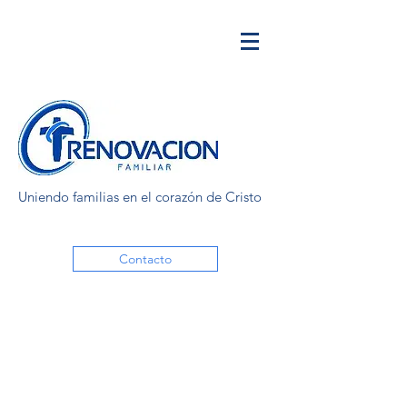
Uniendo familias en el corazón de Cristo
Contacto