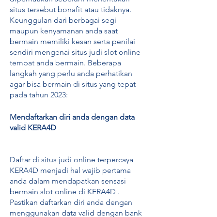
situs tersebut bonafit atau tidaknya. 
Keunggulan dari berbagai segi 
maupun kenyamanan anda saat 
bermain memiliki kesan serta penilai 
sendiri mengenai situs judi slot online 
tempat anda bermain. Beberapa 
langkah yang perlu anda perhatikan 
agar bisa bermain di situs yang tepat 
pada tahun 2023:
Mendaftarkan diri anda dengan data 
valid KERA4D 
Daftar di situs judi online terpercaya 
KERA4D menjadi hal wajib pertama 
anda dalam mendapatkan sensasi 
bermain slot online di KERA4D . 
Pastikan daftarkan diri anda dengan 
menggunakan data valid dengan bank 