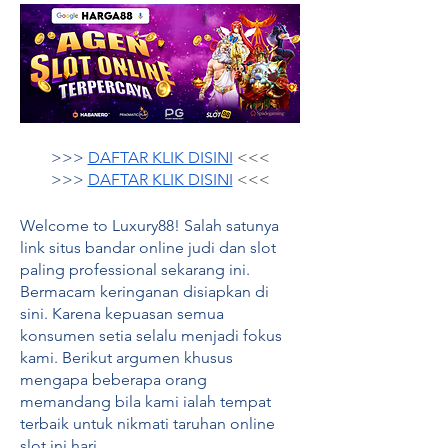
>>> 
DAFTAR KLIK DISINI
 <<<
>>> 
DAFTAR KLIK DISINI
 <<<
Welcome to Luxury88! Salah satunya 
link situs bandar online judi dan slot 
paling professional sekarang ini. 
Bermacam keringanan disiapkan di 
sini. Karena kepuasan semua 
konsumen setia selalu menjadi fokus 
kami. Berikut argumen khusus 
mengapa beberapa orang 
memandang bila kami ialah tempat 
terbaik untuk nikmati taruhan online 
slot ini hari.