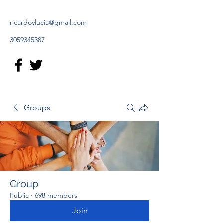
ricardoylucia@gmail.com
3059345387
Groups
Group
Public
·
698 members
Join