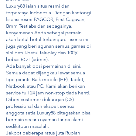
Luxury88 ialah situs resmi dan 
terpercaya Indonesia. Dengan kantongi 
lisensi resmi PAGCOR, First Cagayan, 
Bmm Testlabs dan sebagainya, 
kenyamanan Anda sebagai pemain 
akan betul-betul terbangun. Lisensi ini 
juga yang beri agunan semua games di 
sini betul-betul fair-play dan 100% 
bebas BOT (admin).
Ada banyak opsi permainan di sini. 
Semua dapat dijangkau lewat semua 
tipe piranti. Baik mobile (HP), Tablet, 
Netbook atau PC. Kami akan berikan 
service full 24 jam non-stop tiada henti. 
Diberi customer dukungan (CS) 
professional dan eksper, semua 
anggota setia Luxury88 ditegaskan bisa 
bermain secara nyaman tanpa alami 
sedikitpun masalah.
Jekpot beberapa ratus juta Rupiah 