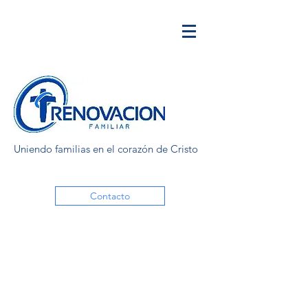
Uniendo familias en el corazón de Cristo
Contacto