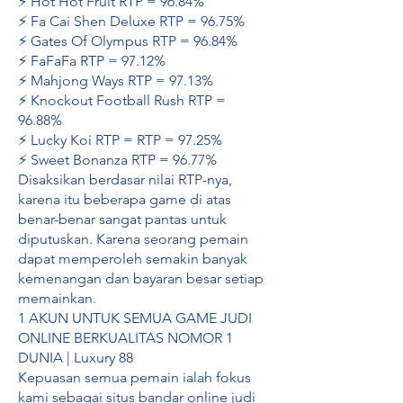
⚡ Hot Hot Fruit RTP = 96.84%
⚡ Fa Cai Shen Deluxe RTP = 96.75%
⚡ Gates Of Olympus RTP = 96.84%
⚡ FaFaFa RTP = 97.12%
⚡ Mahjong Ways RTP = 97.13%
⚡ Knockout Football Rush RTP = 
96.88%
⚡ Lucky Koi RTP = RTP = 97.25%
⚡ Sweet Bonanza RTP = 96.77%
Disaksikan berdasar nilai RTP-nya, 
karena itu beberapa game di atas 
benar-benar sangat pantas untuk 
diputuskan. Karena seorang pemain 
dapat memperoleh semakin banyak 
kemenangan dan bayaran besar setiap 
memainkan.
1 AKUN UNTUK SEMUA GAME JUDI 
ONLINE BERKUALITAS NOMOR 1 
DUNIA | Luxury 88
Kepuasan semua pemain ialah fokus 
kami sebagai situs bandar online judi 