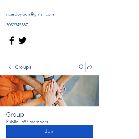
ricardoylucia@gmail.com
3059345387
Groups
Group
Public
·
697 members
Join