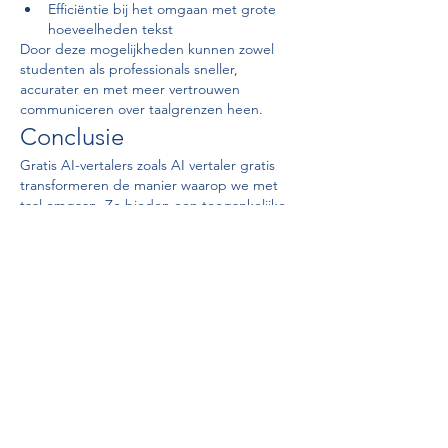
Efficiëntie bij het omgaan met grote 
hoeveelheden tekst
Door deze mogelijkheden kunnen zowel 
studenten als professionals sneller, 
accurater en met meer vertrouwen 
communiceren over taalgrenzen heen.
Conclusie
Gratis AI-vertalers zoals AI vertaler gratis 
transformeren de manier waarop we met 
taal omgaan. Ze bieden een toegankelijke, 
snelle en betrouwbare manier om 
internationale communicatie te verbeteren. 
In een steeds meer verbonden wereld zijn 
dergelijke tools essentieel om informatie 
begrijpelijk en effectief over te brengen, 
ongeacht de taal.
---------------------------
Mail: 
chatnederlands@gmail.com
Hotline: 06 28149886
Url: 
https://chatnederlands.com/
Gefällt mir
Antworten