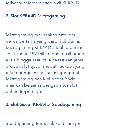
terbesar selama bertaruh di KERA4D .
2. Slot KERA4D Microgaming
Microgaming merupakan provider 
nexus pertama yang berdiri di dunia. 
Microgaming KERA4D sudah didirikan 
sejak tahun 1994 silam dan masih tetap 
eksis hingga saat ini. Ada ratusan jenis 
produk slot gacor mudah jackpot yang 
dikemabngakn secara lansgung oleh 
Microgaming dan kini dapat Anda 
mainkan bersama dengan situs slot 
online terpercaya.
3. Slot Gacor KERA4D  Spadegaming
Spadegaming termasuk ke dalam jenis 