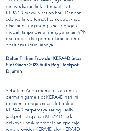
menyediakan link alternatif slot 
KERA4D maxwin setiap hari. Dengan 
adanya link alternatif tersebut, Anda 
bisa langsung mengakses dengan 
mudah tanpa perlu menggunakan VPN 
dan bebas dari pemblokiran internet 
positif maupun lainnya.
Daftar Pilihan Provider KERA4D Situs 
Slot Gacor 2023 Rutin Bagi Jackpot 
Dijamin
Sebelum Anda memutuskan untuk 
bermain game slot KERA4D hari ini 
bersama dengan situs slot online 
KERA4D  terpercaya sering kasih 
jackpot setiap hari KERA4D , ada 
baiknya untuk mempelajari apa saja 
jenis provider KERA4D slot KERA4D 