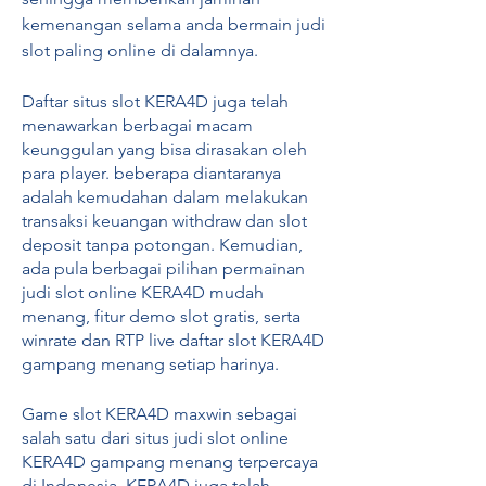
kemenangan selama anda bermain judi 
slot paling online di dalamnya.
Daftar situs slot KERA4D juga telah 
menawarkan berbagai macam 
keunggulan yang bisa dirasakan oleh 
para player. beberapa diantaranya 
adalah kemudahan dalam melakukan 
transaksi keuangan withdraw dan slot 
deposit tanpa potongan. Kemudian, 
ada pula berbagai pilihan permainan 
judi slot online KERA4D mudah 
menang, fitur demo slot gratis, serta 
winrate dan RTP live daftar slot KERA4D 
gampang menang setiap harinya.
Game slot KERA4D maxwin sebagai 
salah satu dari situs judi slot online 
KERA4D gampang menang terpercaya 
di Indonesia, KERA4D juga telah 