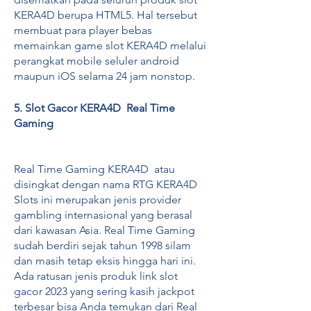
KERA4D berupa HTML5. Hal tersebut 
membuat para player bebas 
memainkan game slot KERA4D melalui 
perangkat mobile seluler android 
maupun iOS selama 24 jam nonstop.
5. Slot Gacor KERA4D  Real Time 
Gaming
Real Time Gaming KERA4D  atau 
disingkat dengan nama RTG KERA4D  
Slots ini merupakan jenis provider 
gambling internasional yang berasal 
dari kawasan Asia. Real Time Gaming 
sudah berdiri sejak tahun 1998 silam 
dan masih tetap eksis hingga hari ini. 
Ada ratusan jenis produk link slot 
gacor 2023 yang sering kasih jackpot 
terbesar bisa Anda temukan dari Real 