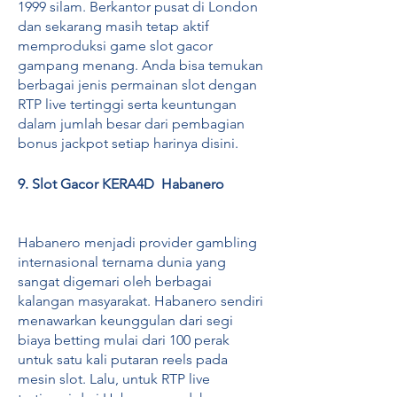
1999 silam. Berkantor pusat di London 
dan sekarang masih tetap aktif 
memproduksi game slot gacor 
gampang menang. Anda bisa temukan 
berbagai jenis permainan slot dengan 
RTP live tertinggi serta keuntungan 
dalam jumlah besar dari pembagian 
bonus jackpot setiap harinya disini.
9. Slot Gacor KERA4D  Habanero
Habanero menjadi provider gambling 
internasional ternama dunia yang 
sangat digemari oleh berbagai 
kalangan masyarakat. Habanero sendiri 
menawarkan keunggulan dari segi 
biaya betting mulai dari 100 perak 
untuk satu kali putaran reels pada 
mesin slot. Lalu, untuk RTP live 