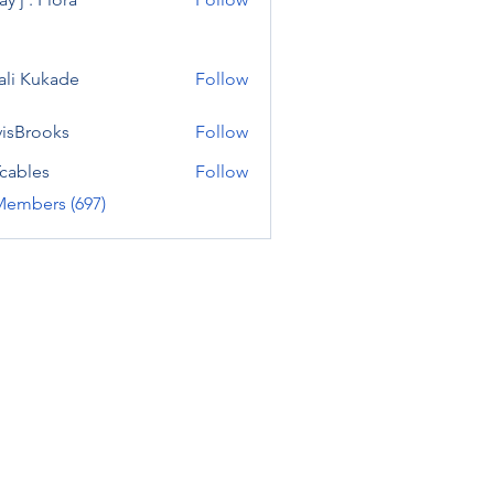
ali Kukade
Follow
visBrooks
Follow
cables
Follow
Members (697)