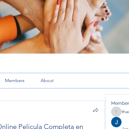
Members
About
Member
tha
thaotru
nline Película Completa en 
Jana