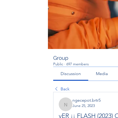
Group
Public
·
697 members
Discussion
Media
Back
ngecepot.brtr5
June 25, 2023
ngecepot.brtr5
vER ¡¡ FLASH (2023) O