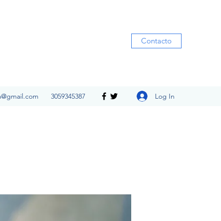
Contacto
Log In
ia@gmail.com
3059345387