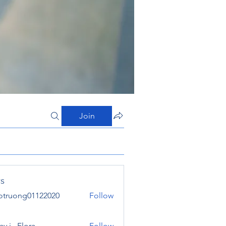
Join
s
otruong01122020
Follow
ong01122020
y j . Flora
Follow