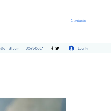
Contacto
Log In
ia@gmail.com
3059345387