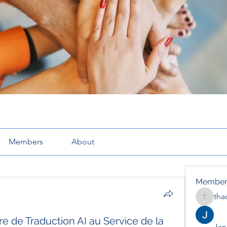
Members
About
Member
tha
thaotru
re de Traduction AI au Service de la
Jana