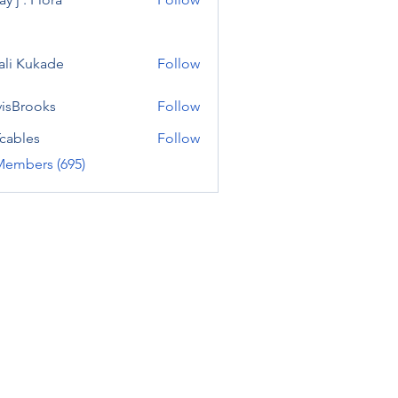
ali Kukade
Follow
visBrooks
Follow
cables
Follow
Members (695)