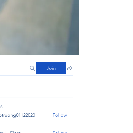
Join
s
otruong01122020
Follow
ong01122020
y j . Flora
Follow