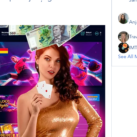
Anj
Tra
IMT
See All 