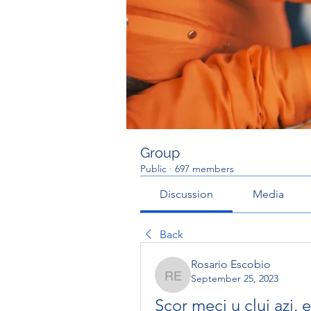
Group
Public
·
697 members
Discussion
Media
Back
Rosario Escobio
September 25, 2023
Rosario Escobio
Scor meci u cluj azi, 