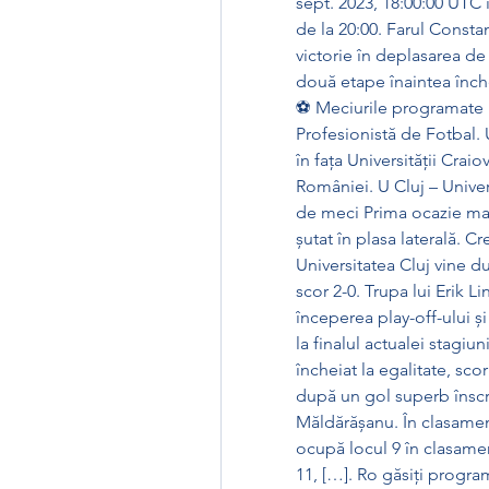
sept. 2023, 18:00:00 UTC î
de la 20:00. Farul Constan
victorie în deplasarea de
două etape înaintea înche
⚽ Meciurile programate 
Profesionistă de Fotbal. 
în fața Universității Crai
României. U Cluj – Univers
de meci Prima ocazie mare
șutat în plasa laterală. Cr
Universitatea Cluj vine d
scor 2-0. Trupa lui Erik Li
începerea play-off-ului ș
la finalul actualei stagiu
încheiat la egalitate, sco
după un gol superb înscri
Măldărășanu. În clasame
ocupă locul 9 în clasamen
11, […]. Ro găsiți progra