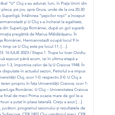
bal ”U” Cluj s-au adunat, luni, în Piața Unirii din 
leca, pe jos, spre Gruia, unde de la ora 20,30 
Superligă. Întâlnirea ”șepcilor roșii” a început 
ermannstadt și U Cluj s-a încheiat la egalitate, 
tea din SuperLiga României, după un gol superb 
formația pregătită de Marius Măldărășanu. În 
a României, Hermannstadt ocupă locul 9 în 
 timp ce U Cluj este pe locul 11, […]. 
. 16 IULIE 2023 / Etapa 1. Trupa lui Ioan Ovidiu 
ouă eșecuri până acum, iar în ultima etapă a 
or 1-3, împotriva celor de la U Craiova 1948. În 
 disputate în actualul sezon, Petrolul s-a impus 
versității Cluj, scor 1-0, respectiv 2-0. U Cluj a 
eren propriu în fața Universității Craiova, scor 1-
uperLiga României. U Cluj – Universitatea Craiova 
pe final de meci Prima ocazie mare de gol le-a 
ouri a șutat în plasa laterală. Crețu a avut […]. 
, jucători, programul sezonului și rezultatele de 
pe Sofascore. CFR 1907 Cluj următorul meci. CFR 