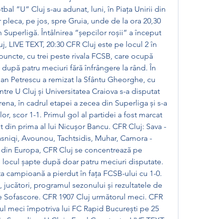
bal ”U” Cluj s-au adunat, luni, în Piața Unirii din 
leca, pe jos, spre Gruia, unde de la ora 20,30 
Superligă. Întâlnirea ”șepcilor roșii” a început 
uj, LIVE TEXT, 20:30 CFR Cluj este pe locul 2 în 
uncte, cu trei peste rivala FCSB, care ocupă 
 după patru meciuri fără înfrângere la rând. În 
Dan Petrescu a remizat la Sfântu Gheorghe, cu 
ntre U Cluj și Universitatea Craiova s-a disputat 
ena, în cadrul etapei a zecea din Superliga și s-a 
lor, scor 1-1. Primul gol al partidei a fost marcat 
 din prima al lui Nicușor Bancu. CFR Cluj: Sava - 
asniqi, Avounou, Tachtsidis, Muhar, Camora - 
ă din Europa, CFR Cluj se concentrează pe 
locul șapte după doar patru meciuri disputate. 
a campioană a pierdut în fața FCSB-ului cu 1-0. 
, jucători, programul sezonului și rezultatele de 
pe Sofascore. CFR 1907 Cluj următorul meci. CFR 
ul meci împotriva lui FC Rapid București pe 25 