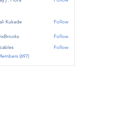
ali Kukade
Follow
visBrooks
Follow
cables
Follow
Members (697)