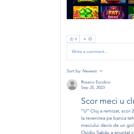
0
Write a comment...
Sort by:
Newest
Rosario Escobio
Sep 25, 2023
Scor meci u clu
”U” Cluj a remizat, scor 
la revenirea pe banca tehn
meciului decis de un gol
Ovidiu Sabău a anunțat că