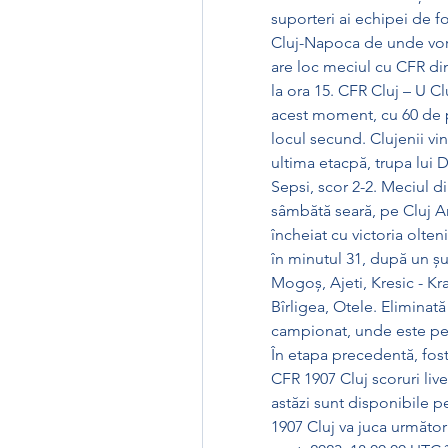
suporteri ai echipei de fot
Cluj-Napoca de unde vor p
are loc meciul cu CFR din 
la ora 15. CFR Cluj – U Cl
acest moment, cu 60 de p
locul secund. Clujenii vin
ultima etacpă, trupa lui 
Sepsi, scor 2-2. Meciul di
sâmbătă seară, pe Cluj Ar
încheiat cu victoria olteni
în minutul 31, după un șut
Mogoș, Ajeti, Kresic - Kr
Bîrligea, Otele. Eliminat
campionat, unde este pe 
În etapa precedentă, fost
CFR 1907 Cluj scoruri live
astăzi sunt disponibile 
1907 Cluj va juca următor