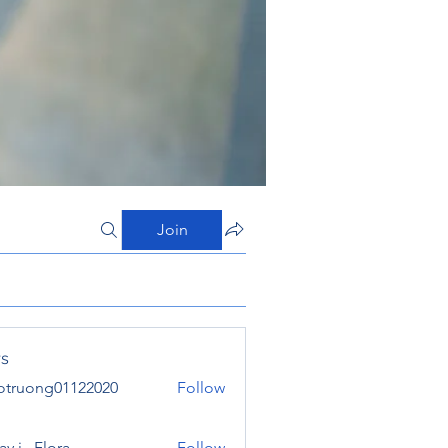
Join
s
otruong01122020
Follow
ong01122020
y j . Flora
Follow