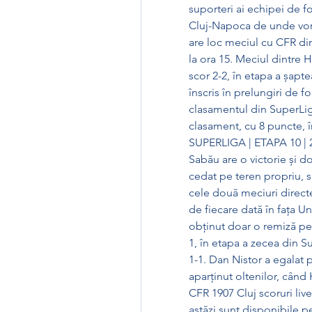
suporteri ai echipei de fot
Cluj-Napoca de unde vor p
are loc meciul cu CFR din 
la ora 15. Meciul dintre H
scor 2-2, în etapa a șap
înscris în prelungiri de 
clasamentul din SuperLig
clasament, cu 8 puncte, în
SUPERLIGA | ETAPA 10 | 23
Sabău are o victorie și d
cedat pe teren propriu, sc
cele două meciuri directe
de fiecare dată în fața Uni
obținut doar o remiză pe t
1, în etapa a zecea din S
1-1. Dan Nistor a egalat 
aparținut oltenilor, când H
CFR 1907 Cluj scoruri live
astăzi sunt disponibile 