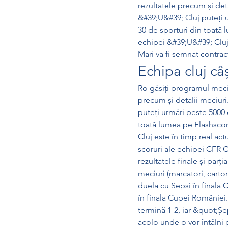
rezultatele precum și deta
&#39;U&#39; Cluj puteți 
30 de sporturi din toată l
echipei &#39;U&#39; Cluj 
Mari va fi semnat contract
Echipa cluj câș
Ro găsiți programul meciu
precum și detalii meciuri
puteți urmări peste 5000 
toată lumea pe Flashscore
Cluj este în timp real ac
scoruri ale echipei CFR C
rezultatele finale și parți
meciuri (marcatori, carton
duela cu Sepsi în finala 
în finala Cupei României.
termină 1-2, iar &quot;Șe
acolo unde o vor întâlni p