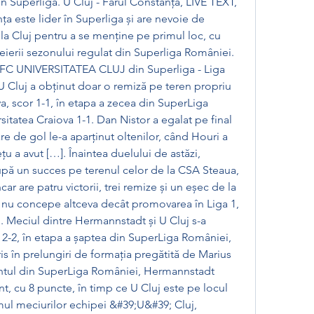
n Superliga. U Cluj - Farul Constanța, LIVE TEXT, 
ța este lider în Superliga și are nevoie de 
 la Cluj pentru a se menține pe primul loc, cu 
ierii sezonului regulat din Superliga României. 
FC UNIVERSITATEA CLUJ din Superliga - Liga 
U Cluj a obținut doar o remiză pe teren propriu 
ova, scor 1-1, în etapa a zecea din SuperLiga 
itatea Craiova 1-1. Dan Nistor a egalat pe final 
 de gol le-a aparținut oltenilor, când Houri a 
ețu a avut […]. Înaintea duelului de astăzi, 
upă un succes pe terenul celor de la CSA Steaua, 
ncar are patru victorii, trei remize și un eșec de la 
i nu concepe altceva decât promovarea în Liga 1, 
ni. Meciul dintre Hermannstadt și U Cluj s-a 
r 2-2, în etapa a șaptea din SuperLiga României, 
s în prelungiri de formația pregătită de Marius 
ntul din SuperLiga României, Hermannstadt 
t, cu 8 puncte, în timp ce U Cluj este pe locul 
mul meciurilor echipei &#39;U&#39; Cluj, 