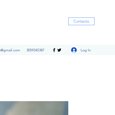
Contacto
Log In
ia@gmail.com
3059345387