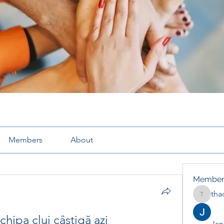
Members
About
Member
tha
thaotru
echipa cluj câștigă azi
Jana