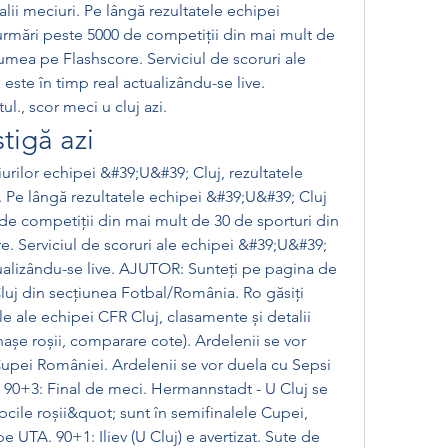
lii meciuri. Pe lângă rezultatele echipei 
urmări peste 5000 de competiții din mai mult de 
umea pe Flashscore. Serviciul de scoruri ale 
este în timp real actualizându-se live. 
ul., scor meci u cluj azi.
tigă azi
rilor echipei &#39;U&#39; Cluj, rezultatele 
. Pe lângă rezultatele echipei &#39;U&#39; Cluj 
de competiții din mai mult de 30 de sporturi din 
. Serviciul de scoruri ale echipei &#39;U&#39; 
tualizându-se live. AJUTOR: Sunteți pe pagina de 
luj din secțiunea Fotbal/România. Ro găsiți 
ale ale echipei CFR Cluj, clasamente și detalii 
așe roșii, comparare cote). Ardelenii se vor 
Cupei României. Ardelenii se vor duela cu Sepsi 
 90+3: Final de meci. Hermannstadt - U Cluj se 
pcile roșii&quot; sunt în semifinalele Cupei, 
e UTA. 90+1: Iliev (U Cluj) e avertizat. Sute de 