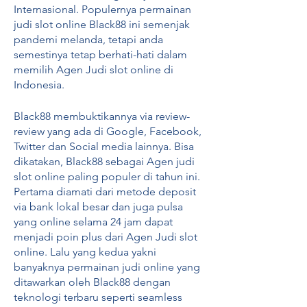
Internasional. Populernya permainan 
judi slot online Black88 ini semenjak 
pandemi melanda, tetapi anda 
semestinya tetap berhati-hati dalam 
memilih Agen Judi slot online di 
Indonesia.
Black88 membuktikannya via review-
review yang ada di Google, Facebook, 
Twitter dan Social media lainnya. Bisa 
dikatakan, Black88 sebagai Agen judi 
slot online paling populer di tahun ini. 
Pertama diamati dari metode deposit 
via bank lokal besar dan juga pulsa 
yang online selama 24 jam dapat 
menjadi poin plus dari Agen Judi slot 
online. Lalu yang kedua yakni 
banyaknya permainan judi online yang 
ditawarkan oleh Black88 dengan 
teknologi terbaru seperti seamless 