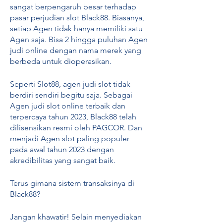
sangat berpengaruh besar terhadap 
pasar perjudian slot Black88. Biasanya, 
setiap Agen tidak hanya memiliki satu 
Agen saja. Bisa 2 hingga puluhan Agen 
judi online dengan nama merek yang 
berbeda untuk dioperasikan.
Seperti Slot88, agen judi slot tidak 
berdiri sendiri begitu saja. Sebagai 
Agen judi slot online terbaik dan 
terpercaya tahun 2023, Black88 telah 
dilisensikan resmi oleh PAGCOR. Dan 
menjadi Agen slot paling populer 
pada awal tahun 2023 dengan 
akredibilitas yang sangat baik.
Terus gimana sistem transaksinya di 
Black88?
Jangan khawatir! Selain menyediakan 