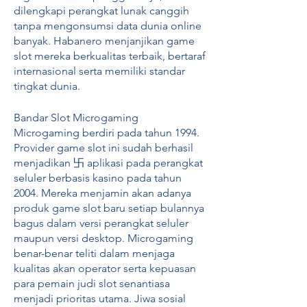
dilengkapi perangkat lunak canggih 
tanpa mengonsumsi data dunia online 
banyak. Habanero menjanjikan game 
slot mereka berkualitas terbaik, bertaraf 
internasional serta memiliki standar 
tingkat dunia.
Bandar Slot Microgaming
Microgaming berdiri pada tahun 1994. 
Provider game slot ini sudah berhasil 
menjadikan 卐 aplikasi pada perangkat 
seluler berbasis kasino pada tahun 
2004. Mereka menjamin akan adanya 
produk game slot baru setiap bulannya 
bagus dalam versi perangkat seluler 
maupun versi desktop. Microgaming 
benar-benar teliti dalam menjaga 
kualitas akan operator serta kepuasan 
para pemain judi slot senantiasa 
menjadi prioritas utama. Jiwa sosial 