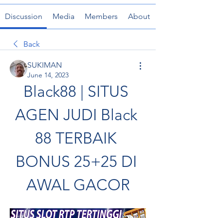
Discussion
Media
Members
About
Back
SUKIMAN
June 14, 2023
Black88 | SITUS 
AGEN JUDI Black 
88 TERBAIK 
BONUS 25+25 DI 
AWAL GACOR