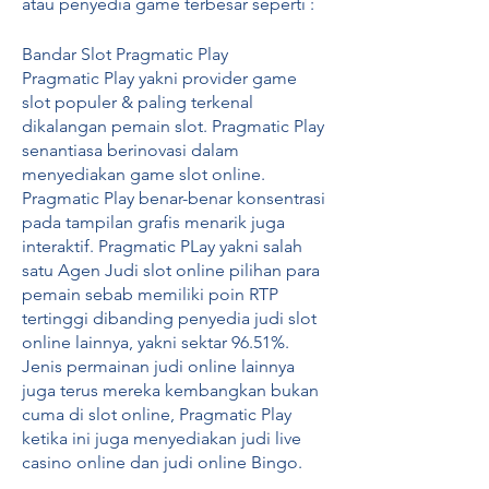
atau penyedia game terbesar seperti :
Bandar Slot Pragmatic Play
Pragmatic Play yakni provider game 
slot populer & paling terkenal 
dikalangan pemain slot. Pragmatic Play 
senantiasa berinovasi dalam 
menyediakan game slot online. 
Pragmatic Play benar-benar konsentrasi 
pada tampilan grafis menarik juga 
interaktif. Pragmatic PLay yakni salah 
satu Agen Judi slot online pilihan para 
pemain sebab memiliki poin RTP 
tertinggi dibanding penyedia judi slot 
online lainnya, yakni sektar 96.51%. 
Jenis permainan judi online lainnya 
juga terus mereka kembangkan bukan 
cuma di slot online, Pragmatic Play 
ketika ini juga menyediakan judi live 
casino online dan judi online Bingo.