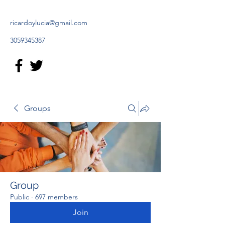
ricardoylucia@gmail.com
3059345387
Groups
Group
Public
·
697 members
Join