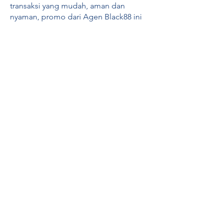
transaksi yang mudah, aman dan 
nyaman, promo dari Agen Black88 ini 
juga sangat mumpuni. Terdapat 
beraneka ragam bonus slot fantastis 
yang kami sediakan. Diantaranya:
Bonus New Member
Bonus Rollingan
Bonus Redeposit
Bonus Cashback
Bonus Refferal
Apapun promo yang ingin Anda 
dapatkan, bisa diklaim secara GRATIS! 
Black88 memberikan promo besar-
besaran khusus new member eksklusif 
yang mau melakukan pendaftaran akun 
bermain hari ini juga.
Jika Anda sudah memiliki akun 