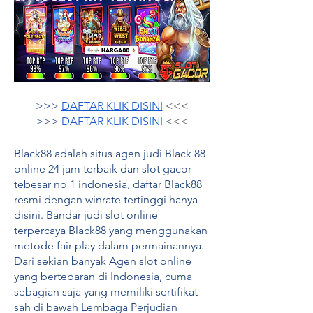
>>> 
DAFTAR KLIK DISINI
 <<<
>>> 
DAFTAR KLIK DISINI
 <<<
Black88 adalah situs agen judi Black 88 
online 24 jam terbaik dan slot gacor 
tebesar no 1 indonesia, daftar Black88 
resmi dengan winrate tertinggi hanya 
disini. Bandar judi slot online 
terpercaya Black88 yang menggunakan 
metode fair play dalam permainannya. 
Dari sekian banyak Agen slot online 
yang bertebaran di Indonesia, cuma 
sebagian saja yang memiliki sertifikat 
sah di bawah Lembaga Perjudian 