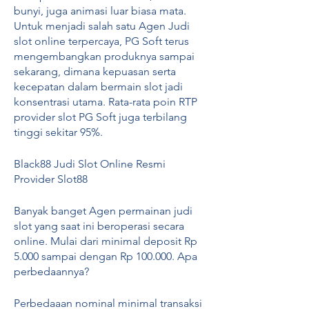
bunyi, juga animasi luar biasa mata. 
Untuk menjadi salah satu Agen Judi 
slot online terpercaya, PG Soft terus 
mengembangkan produknya sampai 
sekarang, dimana kepuasan serta 
kecepatan dalam bermain slot jadi 
konsentrasi utama. Rata-rata poin RTP 
provider slot PG Soft juga terbilang 
tinggi sekitar 95%.
Black88 Judi Slot Online Resmi 
Provider Slot88
Banyak banget Agen permainan judi 
slot yang saat ini beroperasi secara 
online. Mulai dari minimal deposit Rp 
5.000 sampai dengan Rp 100.000. Apa 
perbedaannya?
Perbedaaan nominal minimal transaksi 