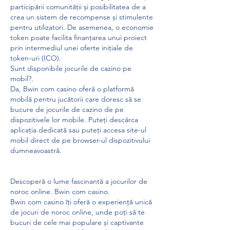
participării comunității și posibilitatea de a 
crea un sistem de recompense și stimulente 
pentru utilizatori. De asemenea, o economie 
token poate facilita finanțarea unui proiect 
prin intermediul unei oferte inițiale de 
token-uri (ICO).
Sunt disponibile jocurile de cazino pe 
mobil?.
Da, Bwin com casino oferă o platformă 
mobilă pentru jucătorii care doresc să se 
bucure de jocurile de cazino de pe 
dispozitivele lor mobile. Puteți descărca 
aplicația dedicată sau puteți accesa site-ul 
mobil direct de pe browser-ul dispozitivului 
dumneavoastră.
Descoperă o lume fascinantă a jocurilor de 
noroc online. Bwin com casino.
Bwin com casino îți oferă o experiență unică 
de jocuri de noroc online, unde poți să te 
bucuri de cele mai populare și captivante 