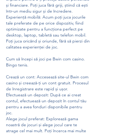
și financiare. Poți juca fără griji, știind că ești 
într-un mediu sigur și de încredere.
Experiență mobilă: Acum poți juca jocurile 
tale preferate de pe orice dispozitiv, fiind 
optimizate pentru a funcționa perfect pe 
desktop, laptop, tabletă sau telefon mobil. 
Poți juca oricând și oriunde, fără să pierzi din 
calitatea experienței de joc.
Cum să începi să joci pe Bwin com casino. 
Bingo tenis.
Crează un cont: Accesează site-ul Bwin com 
casino și creează-ți un cont gratuit. Procesul 
de înregistrare este rapid și ușor.
Efectuează un depozit: După ce ai creat 
contul, efectuează un depozit în contul tău 
pentru a avea fonduri disponibile pentru 
joc.
Alege jocul preferat: Explorează gama 
noastră de jocuri și alege jocul care te 
atrage cel mai mult. Poți încerca mai multe 