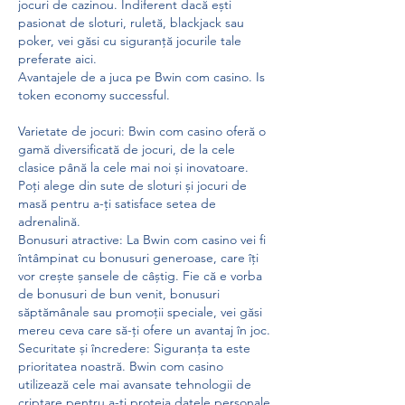
jocuri de cazinou. Indiferent dacă ești 
pasionat de sloturi, ruletă, blackjack sau 
poker, vei găsi cu siguranță jocurile tale 
preferate aici.
Avantajele de a juca pe Bwin com casino. Is 
token economy successful.
Varietate de jocuri: Bwin com casino oferă o 
gamă diversificată de jocuri, de la cele 
clasice până la cele mai noi și inovatoare. 
Poți alege din sute de sloturi și jocuri de 
masă pentru a-ți satisface setea de 
adrenalină.
Bonusuri atractive: La Bwin com casino vei fi 
întâmpinat cu bonusuri generoase, care îți 
vor crește șansele de câștig. Fie că e vorba 
de bonusuri de bun venit, bonusuri 
săptămânale sau promoții speciale, vei găsi 
mereu ceva care să-ți ofere un avantaj în joc.
Securitate și încredere: Siguranța ta este 
prioritatea noastră. Bwin com casino 
utilizează cele mai avansate tehnologii de 
criptare pentru a-ți proteja datele personale 