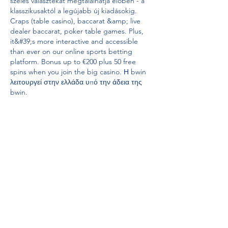
széles választékát megtalálhatja élőben - a 
klasszikusaktól a legújabb új kiadásokig. 
Craps (table casino), baccarat &amp; live 
dealer baccarat, poker table games. Plus, 
it&#39;s more interactive and accessible 
than ever on our online sports betting 
platform. Bonus up to €200 plus 50 free 
spins when you join the big casino. Η bwin 
λειτουργεί στην ελλάδα υπό την άδεια της 
bwin. 
Is token economy successful.
 The goal of using it is to improve the 
student’s behavior by providing immediate 
rewards for desired actions. This action 
research was motivated by the researcher’s 
own classroom observations of student 
behaviors and how students are motivated 
to show appropriate behaviors. 
Experiența unică a 
jocurilor de cazino online. 
Casino utan registrering 