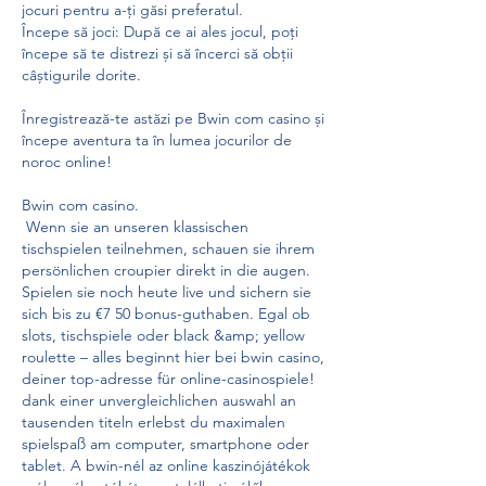
jocuri pentru a-ți găsi preferatul.
Începe să joci: După ce ai ales jocul, poți 
începe să te distrezi și să încerci să obții 
câștigurile dorite.
Înregistrează-te astăzi pe Bwin com casino și 
începe aventura ta în lumea jocurilor de 
noroc online!
Bwin com casino.
 Wenn sie an unseren klassischen 
tischspielen teilnehmen, schauen sie ihrem 
persönlichen croupier direkt in die augen. 
Spielen sie noch heute live und sichern sie 
sich bis zu €7 50 bonus-guthaben. Egal ob 
slots, tischspiele oder black &amp; yellow 
roulette – alles beginnt hier bei bwin casino, 
deiner top-adresse für online-casinospiele! 
dank einer unvergleichlichen auswahl an 
tausenden titeln erlebst du maximalen 
spielspaß am computer, smartphone oder 
tablet. A bwin-nél az online kaszinójátékok 