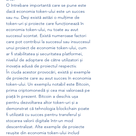
O întrebare importantă care se pune este 
dacă economia token-ului este un succes 
sau nu. Deși există astăzi o mulțime de 
token-uri și proiecte care funcționează în 
economia token-ului, nu toate au avut 
succesul scontat. Există numeroase factori 
care pot contribui la succesul sau insuccesul 
unui proiect de economie token-ului, cum 
ar fi stabilitatea și securitatea platformei, 
nivelul de adoptare de către utilizatori și 
inovația adusă de proiectul respectiv.
În ciuda acestor provocări, există și exemple 
de proiecte care au avut succes în economia 
token-ului. Un exemplu notabil este Bitcoin, 
prima criptomonedă și cea mai valoroasă pe 
piață în prezent. Bitcoin a deschis ușa 
pentru dezvoltarea altor token-uri și a 
demonstrat că tehnologia blockchain poate 
fi utilizată cu succes pentru transferul și 
stocarea valorii digitale într-un mod 
descentralizat. Alte exemple de proiecte 
reușite din economia token-ului includ 