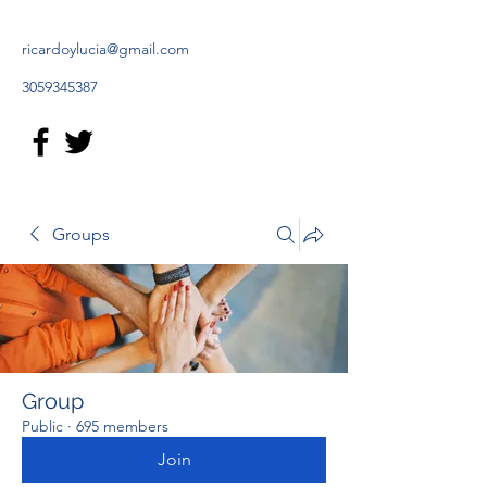
ricardoylucia@gmail.com
3059345387
Groups
Group
Public
·
695 members
Join