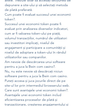
altele. Trebuie doar să accesați secțiunea de 
depunere a site-ului și să selectați metoda 
de plată preferată.
Cum poate fi evaluat succesul unei economii 
token?.
Succesul unei economii token poate fi 
evaluat prin analizarea diverselor indicatori, 
cum ar fi valoarea token-ului pe piață, 
volumul tranzacțiilor, numărul de utilizatori 
sau investitori implicați, nivelul de 
angajament și participare a comunității și 
nivelul de adoptare a token-ului în rândul 
utilizatorilor sau companiilor.
Am nevoie de descărcarea unui software 
pentru a juca la Bwin com casino?.
Nu, nu este nevoie să descărcați niciun 
software pentru a juca la Bwin com casino. 
Puteți accesa și juca jocurile direct de pe 
site-ul lor prin intermediul browserului web.
Care sunt avantajele unei economii token?.
Avantajele unei economii token includ 
eficientizarea proceselor de plată și 
tranzacționare, creșterea angajamentului și 