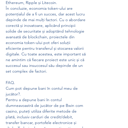
Ethereum, Ripple și Litecoin.
În concluzie, economia token-ului are 
potențialul de a fi un succes, dar acest lucru 
depinde de mai mulți factori. Cu o abordare 
corectă și inovatoare, aplicând principii 
solide de securitate și adoptând tehnologie 
avansată de blockchain, proiectele din 
economia token-ului pot oferi soluții 
eficiente pentru transferul și stocarea valorii 
digitale. Cu toate acestea, este important să 
ne amintim că fiecare proiect este unic și că 
succesul sau insuccesul său depinde de un 
set complex de factori.
FAQ.
Cum pot depune bani în contul meu de 
jucător?.
Pentru a depune bani în contul 
dumneavoastră de jucător de pe Bwin com 
casino, puteți utiliza diferite metode de 
plată, inclusiv carduri de credit/debit, 
transfer bancar, portofele electronice și 