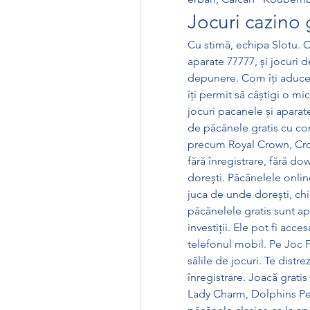
Jocuri cazino 
Cu stimă, echipa Slotu. C
aparate 77777, și jocuri de
depunere. Com îți aduce 
îți permit să câștigi o mic
jocuri pacanele și aparate
de păcănele gratis cu cor
precum Royal Crown, Cro
fără înregistrare, fără do
dorești. Păcănelele online
juca de unde dorești, chia
păcănelele gratis sunt apa
investiții. Ele pot fi acc
telefonul mobil. Pe Joc Pa
sălile de jocuri. Te distrez
înregistrare. Joacă gratis
Lady Charm, Dolphins Pea