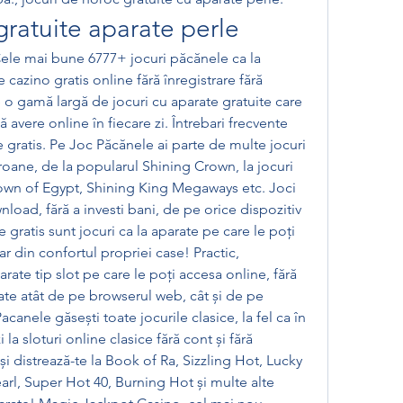
gratuite aparate perle
ele mai bune 6777+ jocuri păcănele ca la 
 cazino gratis online fără înregistrare fără 
o gamă largă de jocuri cu aparate gratuite care 
ă avere online în fiecare zi. Întrebari frecvente 
 gratis. Pe Joc Păcănele ai parte de multe jocuri 
oane, de la popularul Shining Crown, la jocuri 
wn of Egypt, Shining King Megaways etc. Joci 
wnload, fără a investi bani, de pe orice dispozitiv 
 gratis sunt jocuri ca la aparate pe care le poți 
r din confortul propriei case! Practic, 
rate tip slot pe care le poți accesa online, fără 
esate atât de pe browserul web, cât și de pe 
canele găsești toate jocurile clasice, la fel ca în 
i la sloturi online clasice fără cont și fără 
 și distrează-te la Book of Ra, Sizzling Hot, Lucky 
rl, Super Hot 40, Burning Hot și multe alte 