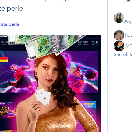
te perle
Anj
rate perle
Tra
IMT
See All 