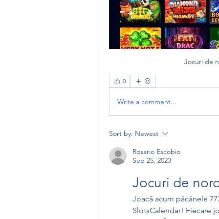
Jocuri de n
0
Write a comment...
Sort by:
Newest
Rosario Escobio
Sep 25, 2023
Jocuri de noro
Joacă acum păcănele 7777
SlotsCalendar! Fiecare joc