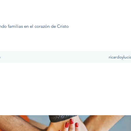
ndo familias en el corazón de Cristo
e
ricardoyluc