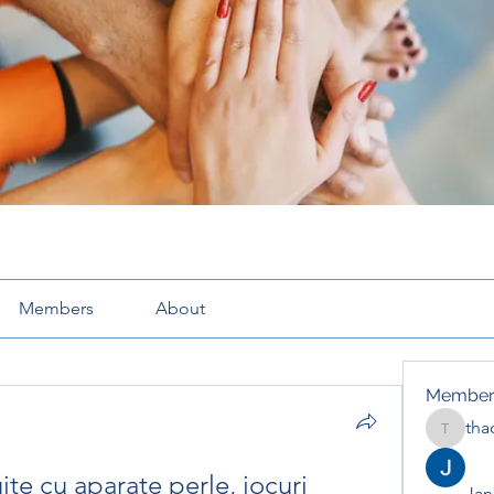
Members
About
Member
tha
thaotru
te cu aparate perle, jocuri 
Jana