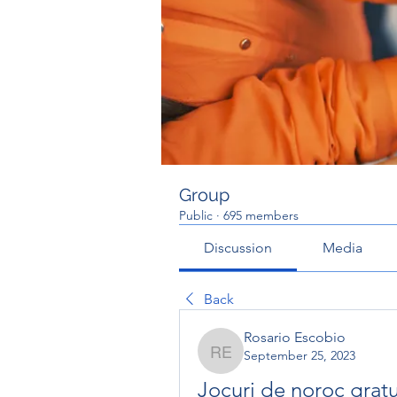
Group
Public
·
695 members
Discussion
Media
Back
Rosario Escobio
September 25, 2023
Rosario Escobio
Jocuri de noroc gratui