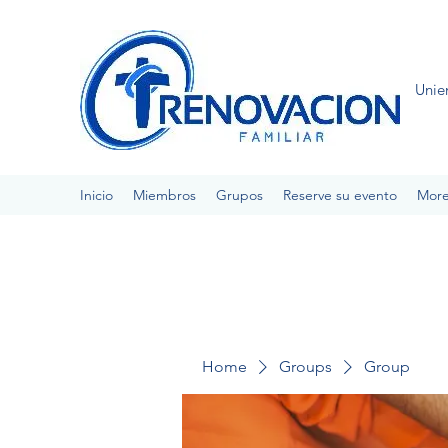
Unie
Inicio
Miembros
Grupos
Reserve su evento
Mor
Home
Groups
Group