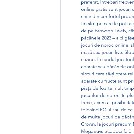
preferat. Întrebari frecve
online gratis sunt jocuri 
chiar din confortul propri
tip slot pe care le poți ac
de pe browserul web, cât 
păcănele 2023 – aici găse
jocuri de noroc online: sl
masă sau jocuri live. Slot
cazino. În rândul jucători
aparate sau păcănele onlin
sloturi care să-ți ofere rel
aparate cu fructe sunt pr
piață de foarte mult timp,
jocurilor de noroc. În plu
trece, acum ai posibilita
folosind PC-ul sau de ce 
de multe jocuri de păcăne
Crown, la jocuri precum 
Megaways etc. Joci fără în