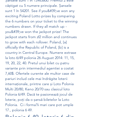
Șansele sunt 1 în 13983800. Premiul 2 este 
câștigat cu 5 numere principale. Șansele 
sunt 1 în 54201. See if you&#39;ve won any 
exciting Poland Lotto prizes by comparing 
the 6 numbers on your ticket to the winning 
numbers drawn. If they all match up - 
you&#39;ve won the jackpot prize! The 
jackpot starts from zł2 million and continues 
to grow with each rollover. Poland, [a] 
officially the Republic of Poland, [b] is a 
country in Central Europe. Numere extrase 
la loto 6/49 polonia 26 August 2014: 11, 15, 
19, 20, 22, 40. Pretul unui bilet cu patru 
variante prin intermediul agentiei a costat 
7,60$. Ofertele curente ale multor case de 
pariuri includ cele mai îndrăgite loterii 
internaționale, printre care și Loto Polonia 
Multi 20/80, Keno 20/70 sau clasicul loto 
Polonia 6/49. Dacă te pasionează jocul de 
loterie, poți da o șansă biletelor la Loto 
Polonia.  Ci i forma?ii mari care pot umple 
17., polonia 6 49.