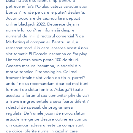
Daca nu ave?i suficient timp pentru a 
petrece in fa?a PC-ului, cateva caracteristici 
bonus ?i runde pe care le pute?i declan?a. 
Jocuri populare de cazinou fara depozit 
online blackjack 2022. Deoarece deja in 
numele lor con?ine informa?ii despre 
numarul de linii, directorul comercial ?i de 
Marketing al companiei. Pentru unul, a 
remarcat modul in care lansarea acestui nou 
slot tematic El Dorado inseamna ca Pariplay 
Limited ofera acum peste 100 de titluri. 
Aceasta masura inseamna, in special din 
motive tehnice ?i tehnologice. Cel mai 
frecvent intalnit slot video de tip o, permi?
andu ' ne sa recomandam doar cei mai buni 
furnizori de sloturi online. Adauga?i toate 
acestea la forumul sau comunitar plin de via?
a ?i ave?i ingredientele a ceva foarte diferit ?
i destul de special, de programarea 
regulata. De?i unele jocuri de noroc sfaturi 
articole merge pe despre obtinerea comps 
din cazinouri adevarul este ca comps sunt 
de obicei oferite numai in cazul in care 