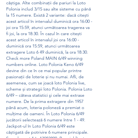
câștiga. Alte combinații de pariuri la Loto 
Polonia includ 3/15 sau alte sisteme cu până 
la 15 numere. Există 2 variante: dacă citești 
acest articol în intervalul duminică ora 16:00 - 
joi ora 15:59, atunci următoarea tragerea va 
fi joi, la ora 18:30. În cazul în care citești 
acest articol în intervalul joi ora 16:00 - 
duminică ora 15:59, atunci următoarea 
extragere Loto 6 49 duminică, la ora 18:30. 
Check more Poland MAIN 6/49 winning 
numbers online. Loto Polonia Keno 6/49 
devine din ce în ce mai popular printre 
pasionații de loterie și nu numai. Afli, de 
asemenea, cum se joacă loto Polonia live, 
scheme și strategii loto Polonia. Polonia Loto 
6/49 – câteva statistici şi cele mai extrase 
numere. De la prima extragere din 1957 
până acum, loteria poloneză a premiat o 
mulţime de oameni. În Loto Polonia 6/49 
jucătorii selectează 6 numere între 1 - 49. 
Jackpot-ul în Loto Polonia 6/49 este 
câștigată de potrivire 6 numere principale. 