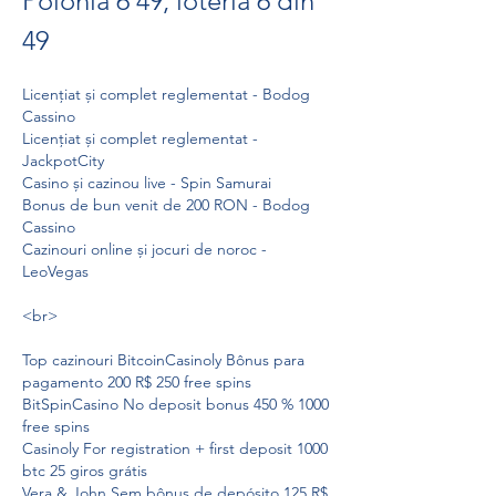
Polonia 6 49, loteria 6 din 
49
Licențiat și complet reglementat - Bodog 
Cassino
Licențiat și complet reglementat - 
JackpotCity
Casino și cazinou live - Spin Samurai
Bonus de bun venit de 200 RON - Bodog 
Cassino
Cazinouri online și jocuri de noroc - 
LeoVegas
<br>
Top cazinouri BitcoinCasinoly Bônus para 
pagamento 200 R$ 250 free spins
BitSpinCasino No deposit bonus 450 % 1000 
free spins
Casinoly For registration + first deposit 1000 
btc 25 giros grátis
Vera & John Sem bônus de depósito 125 R$ 