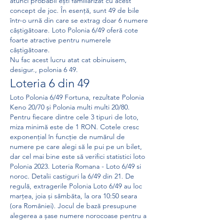
atunci probabil ești familiarizat cu acest 
concept de joc. În esență, sunt 49 de bile 
într-o urnă din care se extrag doar 6 numere 
câștigătoare. Loto Polonia 6/49 oferă cote 
foarte atractive pentru numerele 
câștigătoare. 
Nu fac acest lucru atat cat obinuisem, 
desigur., polonia 6 49.
Loteria 6 din 49
Loto Polonia 6/49 Fortuna, rezultate Polonia 
Keno 20/70 și Polonia multi multi 20/80. 
Pentru fiecare dintre cele 3 tipuri de loto, 
miza minimă este de 1 RON. Cotele cresc 
exponențial în funcție de numărul de 
numere pe care alegi să le pui pe un bilet, 
dar cel mai bine este să verifici statistici loto 
Polonia 2023. Loteria Romana - Loto 6/49 si 
noroc. Detalii castiguri la 6/49 din 21. De 
regulă, extragerile Polonia Loto 6/49 au loc 
marțea, joia și sâmbăta, la ora 10:50 seara 
(ora României). Jocul de bază presupune 
alegerea a șase numere norocoase pentru a 