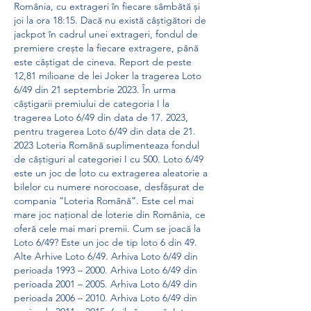
România, cu extrageri în fiecare sâmbătă și 
joi la ora 18:15. Dacă nu există câștigători de 
jackpot în cadrul unei extrageri, fondul de 
premiere crește la fiecare extragere, până 
este câștigat de cineva. Report de peste 
12,81 milioane de lei Joker la tragerea Loto 
6/49 din 21 septembrie 2023. În urma 
câștigarii premiului de categoria I la 
tragerea Loto 6/49 din data de 17. 2023, 
pentru tragerea Loto 6/49 din data de 21. 
2023 Loteria Română suplimenteaza fondul 
de câștiguri al categoriei I cu 500. Loto 6/49 
este un joc de loto cu extragerea aleatorie a 
bilelor cu numere norocoase, desfășurat de 
compania ”Loteria Română”. Este cel mai 
mare joc național de loterie din România, ce 
oferă cele mai mari premii. Cum se joacă la 
Loto 6/49? Este un joc de tip loto 6 din 49. 
Alte Arhive Loto 6/49. Arhiva Loto 6/49 din 
perioada 1993 – 2000. Arhiva Loto 6/49 din 
perioada 2001 – 2005. Arhiva Loto 6/49 din 
perioada 2006 – 2010. Arhiva Loto 6/49 din 