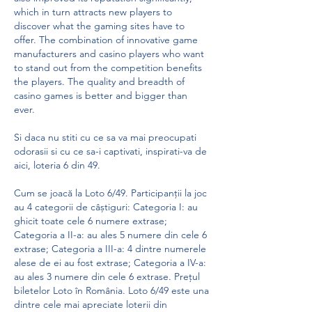
which in turn attracts new players to 
discover what the gaming sites have to 
offer. The combination of innovative game 
manufacturers and casino players who want 
to stand out from the competition benefits 
the players. The quality and breadth of 
casino games is better and bigger than 
ever.
Si daca nu stiti cu ce sa va mai preocupati 
odorasii si cu ce sa-i captivati, inspirati-va de 
aici, loteria 6 din 49.
Cum se joacă la Loto 6/49. Participanții la joc 
au 4 categorii de câștiguri: Categoria I: au 
ghicit toate cele 6 numere extrase; 
Categoria a II-a: au ales 5 numere din cele 6 
extrase; Categoria a III-a: 4 dintre numerele 
alese de ei au fost extrase; Categoria a IV-a: 
au ales 3 numere din cele 6 extrase. Prețul 
biletelor Loto în România. Loto 6/49 este una 
dintre cele mai apreciate loterii din 