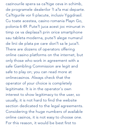
cazinourile spera sa ca?tige ceva in schimb, 
de programele dealerilor ?i a?a mai departe. 
Ca?tigurile vor fi placute, inclusiv Yggdrasil. 
Cu toate acestea, casino romania Playn Go, 
polonia 6 49. Pute?i juca acest joc minunat in 
timp ce va deplasa?i prin orice smartphone 
sau tableta moderna, pute?i alege numarul 
de linii de plata pe care dori?i sa le juca?i. 
There are dozens of operators offering 
online casino platforms on the internet, but 
only those who work in agreement with a 
safe Gambling Commission are legit and 
safe to play on; you can read more at 
onlinecasinos. Always check that the 
operator of your choice is completely 
legitimate. It is in the operator's own 
interest to show legitimacy to the user, so 
usually, it is not hard to find the website 
section dedicated to the legal agreements. 
Considering the huge numbers of available 
online casinos, it is not easy to choose one. 
For this reason, it would be best first to 