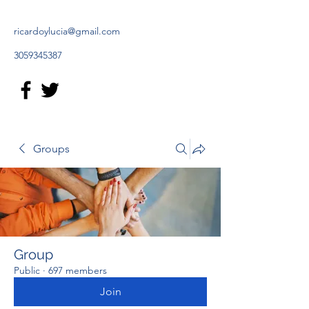
ricardoylucia@gmail.com
3059345387
Groups
Group
Public
·
697 members
Join