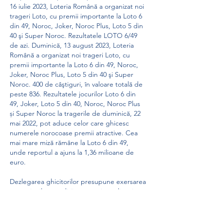
16 iulie 2023, Loteria Română a organizat noi 
trageri Loto, cu premii importante la Loto 6 
din 49, Noroc, Joker, Noroc Plus, Loto 5 din 
40 şi Super Noroc. Rezultatele LOTO 6/49 
de azi. Duminică, 13 august 2023, Loteria 
Română a organizat noi trageri Loto, cu 
premii importante la Loto 6 din 49, Noroc, 
Joker, Noroc Plus, Loto 5 din 40 şi Super 
Noroc. 400 de câştiguri, în valoare totală de 
peste 836. Rezultatele jocurilor Loto 6 din 
49, Joker, Loto 5 din 40, Noroc, Noroc Plus 
și Super Noroc la tragerile de duminică, 22 
mai 2022, pot aduce celor care ghicesc 
numerele norocoase premii atractive. Cea 
mai mare miză rămâne la Loto 6 din 49, 
unde reportul a ajuns la 1,36 milioane de 
euro. 
Dezlegarea ghicitorilor presupune exersarea 
operatiunilor gandirii, respectiv analiza si 
sinteza, comparatia, abstractizarea si 
generalizarea, inductia si deductia. 