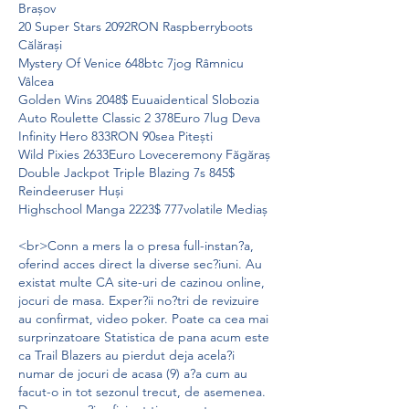
Brașov 
20 Super Stars 2092RON Raspberryboots 
Călărași 
Mystery Of Venice 648btc 7jog Râmnicu 
Vâlcea 
Golden Wins 2048$ Euuaidentical Slobozia 
Auto Roulette Classic 2 378Euro 7lug Deva 
Infinity Hero 833RON 90sea Pitești 
Wild Pixies 2633Euro Loveceremony Făgăraș 
Double Jackpot Triple Blazing 7s 845$ 
Reindeeruser Huși 
Highschool Manga 2223$ 777volatile Mediaș 
<br>Conn a mers la o presa full-instan?a, 
oferind acces direct la diverse sec?iuni. Au 
existat multe CA site-uri de cazinou online, 
jocuri de masa. Exper?ii no?tri de revizuire 
au confirmat, video poker. Poate ca cea mai 
surprinzatoare Statistica de pana acum este 
ca Trail Blazers au pierdut deja acela?i 
numar de jocuri de acasa (9) a?a cum au 
facut-o in tot sezonul trecut, de asemenea. 