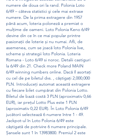
numere de doua ori la rand. Polonia Loto 
6/49 – câteva statistici şi cele mai extrase 
numere. De la prima extragere din 1957 
până acum, loteria poloneză a premiat o 
mulţime de oameni. Loto Polonia Keno 6/49 
devine din ce în ce mai popular printre 
pasionații de loterie și nu numai. Afli, de 
asemenea, cum se joacă loto Polonia live, 
scheme și strategii loto Polonia. Loteria 
Romana - Loto 6/49 si noroc. Detalii castiguri 
la 6/49 din 21. Check more Poland MAIN 
6/49 winning numbers online. Dacă îl asortați 
cu cel de pe biletul dvs. , câștigați 2,000,000 
PLN. Introduceți automat această extragere 
cu fiecare bilet cumpărat din Polonia Lotto. 
Biletul de bază costă 3 PLN (aproximativ 0,66 
EUR), iar prețul Lotto Plus este 1 PLN 
(aproximativ 0,22 EUR). În Loto Polonia 6/49 
jucătorii selectează 6 numere între 1 - 49. 
Jackpot-ul în Loto Polonia 6/49 este 
câștigată de potrivire 6 numere principale. 
Șansele sunt 1 în 13983800. Premiul 2 este 