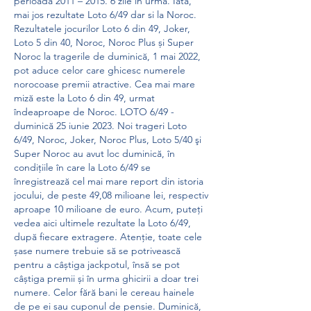
perioada 2011 – 2015. 6 zile în urmă. Iata, 
mai jos rezultate Loto 6/49 dar si la Noroc. 
Rezultatele jocurilor Loto 6 din 49, Joker, 
Loto 5 din 40, Noroc, Noroc Plus și Super 
Noroc la tragerile de duminică, 1 mai 2022, 
pot aduce celor care ghicesc numerele 
norocoase premii atractive. Cea mai mare 
miză este la Loto 6 din 49, urmat 
îndeaproape de Noroc. LOTO 6/49 - 
duminică 25 iunie 2023. Noi trageri Loto 
6/49, Noroc, Joker, Noroc Plus, Loto 5/40 şi 
Super Noroc au avut loc duminică, în 
condiţiile în care la Loto 6/49 se 
înregistrează cel mai mare report din istoria 
jocului, de peste 49,08 milioane lei, respectiv 
aproape 10 milioane de euro. Acum, puteți 
vedea aici ultimele rezultate la Loto 6/49, 
după fiecare extragere. Atenție, toate cele 
șase numere trebuie să se potrivească 
pentru a câștiga jackpotul, însă se pot 
câștiga premii și în urma ghicirii a doar trei 
numere. Celor fără bani le cereau hainele 
de pe ei sau cuponul de pensie. Duminică, 