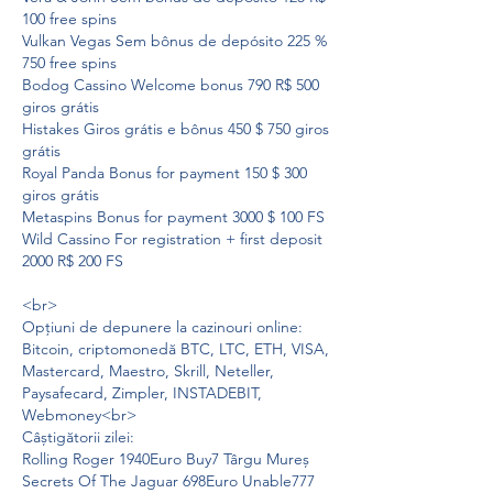
100 free spins
Vulkan Vegas Sem bônus de depósito 225 % 
750 free spins
Bodog Cassino Welcome bonus 790 R$ 500 
giros grátis
Histakes Giros grátis e bônus 450 $ 750 giros 
grátis
Royal Panda Bonus for payment 150 $ 300 
giros grátis
Metaspins Bonus for payment 3000 $ 100 FS
Wild Cassino For registration + first deposit 
2000 R$ 200 FS
<br>
Opțiuni de depunere la cazinouri online: 
Bitcoin, criptomonedă BTC, LTC, ETH, VISA, 
Mastercard, Maestro, Skrill, Neteller, 
Paysafecard, Zimpler, INSTADEBIT, 
Webmoney<br>
Câștigătorii zilei:
Rolling Roger 1940Euro Buy7 Târgu Mureș 
Secrets Of The Jaguar 698Euro Unable777 