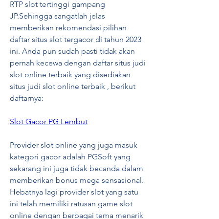
RTP slot tertinggi gampang 
JP.Sehingga sangatlah jelas 
memberikan rekomendasi pilihan 
daftar situs slot tergacor di tahun 2023 
ini. Anda pun sudah pasti tidak akan 
pernah kecewa dengan daftar situs judi 
slot online terbaik yang disediakan 
situs judi slot online terbaik , berikut 
daftarnya:
Slot Gacor PG Lembut
Provider slot online yang juga masuk 
kategori gacor adalah PGSoft yang 
sekarang ini juga tidak becanda dalam 
memberikan bonus mega sensasional. 
Hebatnya lagi provider slot yang satu 
ini telah memiliki ratusan game slot 
online dengan berbagai tema menarik 