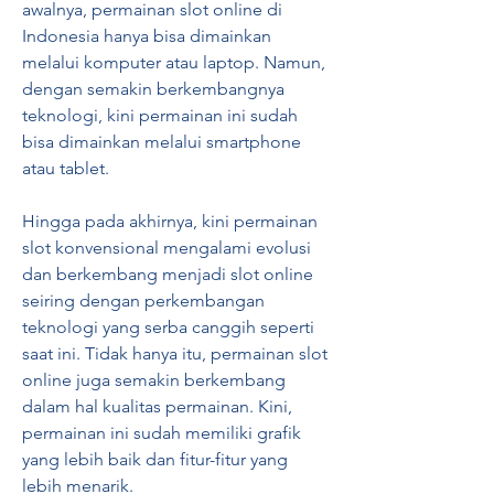
awalnya, permainan slot online di 
Indonesia hanya bisa dimainkan 
melalui komputer atau laptop. Namun, 
dengan semakin berkembangnya 
teknologi, kini permainan ini sudah 
bisa dimainkan melalui smartphone 
atau tablet.
Hingga pada akhirnya, kini permainan 
slot konvensional mengalami evolusi 
dan berkembang menjadi slot online 
seiring dengan perkembangan 
teknologi yang serba canggih seperti 
saat ini. Tidak hanya itu, permainan slot 
online juga semakin berkembang 
dalam hal kualitas permainan. Kini, 
permainan ini sudah memiliki grafik 
yang lebih baik dan fitur-fitur yang 
lebih menarik.