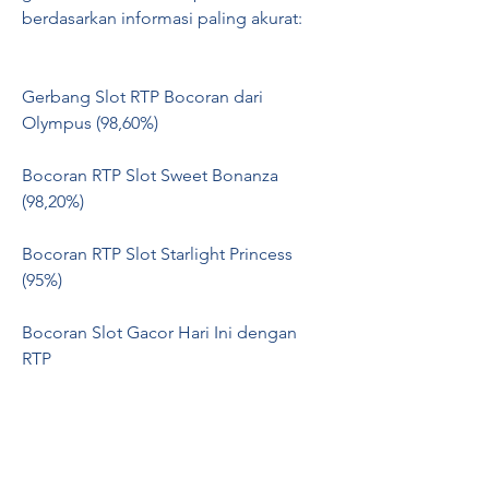
berdasarkan informasi paling akurat:
Gerbang Slot RTP Bocoran dari 
Olympus (98,60%)
Bocoran RTP Slot Sweet Bonanza 
(98,20%)
Bocoran RTP Slot Starlight Princess 
(95%)
Bocoran Slot Gacor Hari Ini dengan 
RTP
Inilah bocoran slot gacor hari ini yang 
memiliki jackpot slot tertinggi mudah. 