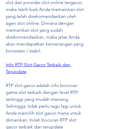
slot dari provider slot online tergacor, 
maka lebih baik Anda memainkan slot 
yang telah direkomendasikan oleh 
agen slot online. Dimana dengan 
memainkan slot yang sudah 
direkomendasikan, maka jelas Anda 
akan mendapatkan kemenangan yang 
konsisten / stabil.
Info RTP Slot Gacor Terbaik dan 
Terupdate
RTP slot gacor adalah info bocoran 
game slot terbaik dengan level RTP 
tertinggi yang mudah menang. 
Sehingga, tidak perlu ragu lagi untuk 
Anda memilih slot gacor mana untuk 
dimainkan. Inilah bocoran RTP slot 
gacor terbaik dan terupdate 