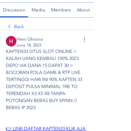
Discussion
Media
Members
About
Back
Heni Ghiono
June 18, 2023
KAPTEN33 SITUS SLOT ONLINE > 
KALAH UANG KEMBALI 100% 2023 
DEPO VIA DANA 15 DAPAT 30 > 
BOCORAN POLA GAME & RTP LIVE 
TERTINGGI HARI INI 90% KAPTEN 33 
DEPOSIT PULSA MINIMAL 1RB TO 
TERENDAH X3 X5 X8 TANPA 
POTONGAN BEBAS BUY SPINN // 
BEBAS IP 2023
👉 LINK DAFTAR KAPTEN33 KLIK AJA 