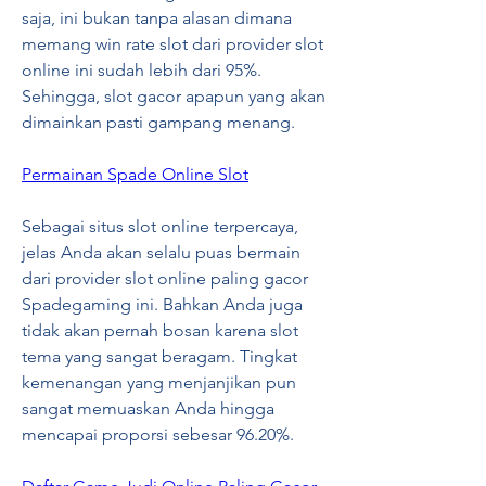
saja, ini bukan tanpa alasan dimana 
memang win rate slot dari provider slot 
online ini sudah lebih dari 95%. 
Sehingga, slot gacor apapun yang akan 
dimainkan pasti gampang menang.
Permainan Spade Online Slot
Sebagai situs slot online terpercaya, 
jelas Anda akan selalu puas bermain 
dari provider slot online paling gacor 
Spadegaming ini. Bahkan Anda juga 
tidak akan pernah bosan karena slot 
tema yang sangat beragam. Tingkat 
kemenangan yang menjanjikan pun 
sangat memuaskan Anda hingga 
mencapai proporsi sebesar 96.20%.