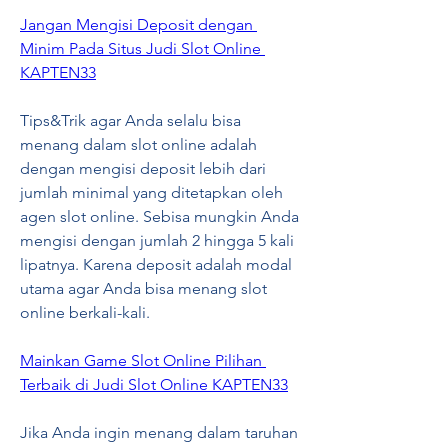
Jangan Mengisi Deposit dengan 
Minim Pada Situs Judi Slot Online 
KAPTEN33
Tips&Trik agar Anda selalu bisa 
menang dalam slot online adalah 
dengan mengisi deposit lebih dari 
jumlah minimal yang ditetapkan oleh 
agen slot online. Sebisa mungkin Anda 
mengisi dengan jumlah 2 hingga 5 kali 
lipatnya. Karena deposit adalah modal 
utama agar Anda bisa menang slot 
online berkali-kali.
Mainkan Game Slot Online Pilihan 
Terbaik di Judi Slot Online KAPTEN33
Jika Anda ingin menang dalam taruhan 