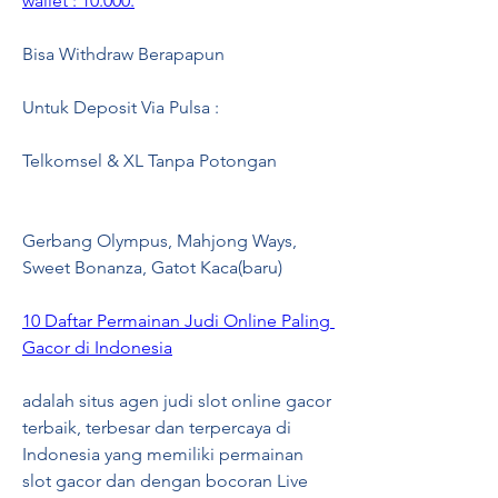
wallet : 10.000.
Bisa Withdraw Berapapun
Untuk Deposit Via Pulsa :
Telkomsel & XL Tanpa Potongan
Gerbang Olympus, Mahjong Ways, 
Sweet Bonanza, Gatot Kaca(baru)
10 Daftar Permainan Judi Online Paling 
Gacor di Indonesia
adalah situs agen judi slot online gacor 
terbaik, terbesar dan terpercaya di 
Indonesia yang memiliki permainan 
slot gacor dan dengan bocoran Live 