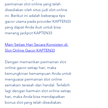
permainan slot online yang telah 
disediakan oleh situs judi slot online 
ini. Berikut ini adalah beberapa tips 
gacor utama pada provider KAPTEN33 
yang dapat Anda ikuti untuk bisa 
menang jackpot KAPTEN33
Main Setiap Hari Secara Konsisten di 
Slot Online Gacor KAPTEN33
Dengan memainkan permainan slot 
online gacor setiap hari, maka 
kemungkinan kemampuan Anda untuk 
menguasai permainan slot online 
semakain terasah dan handal. Terlebih 
lagi dengan bermain slot online setiap 
hari, maka Anda bisa mendapatkan 
bonus slot yang telah disediakan.