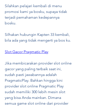
Silahkan pelajari kembali di menu 
promosi kami ya bosku, supaya tidak 
terjadi pemahaman kedepannya 
bosku.
Silhakan hubungin Kapten 33 kembali, 
bila ada yang tidak mengerti ya bos ku.
Slot Gacor Pragmatic Play
Jika membicarakan provider slot online 
gacor yang paling terbaik saat ini, 
sudah pasti jawabannya adalah 
PragmaticPlay. Bahkan hingga kini 
provider slot online Pragmatic Play 
sudah memiliki 300 lebih mesin slot 
yang bisa Anda mainkan. Dimana 
semua game slot online dari provider 