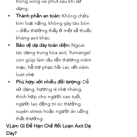
trong vòng vài phút sau khi sử 
dụng.
Thành phần an toàn:
 Không chứa 
kim loại nặng, không gây táo bón 
– điều thường thấy ở một số thuốc 
kháng axit khác.
Bảo vệ dạ dày toàn diện:
 Ngoài 
tác dụng trung hòa axit, Yumangel 
còn giúp làm dịu tổn thương niêm 
mạc, hỗ trợ phục hồi các vết viêm 
loét nhẹ.
Phù hợp với nhiều đối tượng:
 Dễ 
sử dụng, hương vị nhẹ nhàng, 
thích hợp cho người cao tuổi, 
người lao động trí óc thường 
xuyên stress hoặc người ăn uống 
thất thường.
V.Làm Gì Để Hạn Chế Rối Loạn Axit Dạ 
Dày?