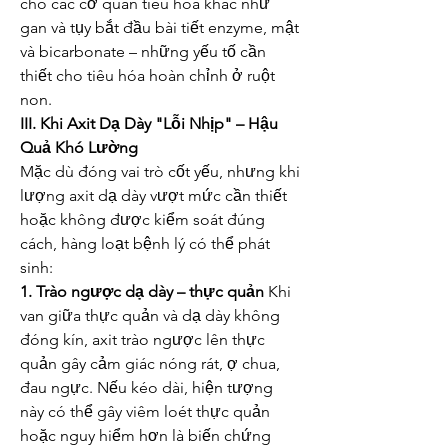
cho các cơ quan tiêu hóa khác như 
gan và tụy bắt đầu bài tiết enzyme, mật 
và bicarbonate – những yếu tố cần 
thiết cho tiêu hóa hoàn chỉnh ở ruột 
non.
III. Khi Axit Dạ Dày "Lỗi Nhịp" – Hậu 
Quả Khó Lường
Mặc dù đóng vai trò cốt yếu, nhưng khi 
lượng axit dạ dày vượt mức cần thiết 
hoặc không được kiểm soát đúng 
cách, hàng loạt bệnh lý có thể phát 
sinh:
1. Trào ngược dạ dày – thực quản
 Khi 
van giữa thực quản và dạ dày không 
đóng kín, axit trào ngược lên thực 
quản gây cảm giác nóng rát, ợ chua, 
đau ngực. Nếu kéo dài, hiện tượng 
này có thể gây viêm loét thực quản 
hoặc nguy hiểm hơn là biến chứng 