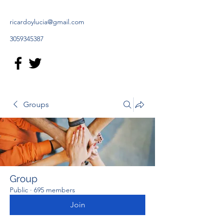
ricardoylucia@gmail.com
3059345387
Groups
Group
Public
·
695 members
Join