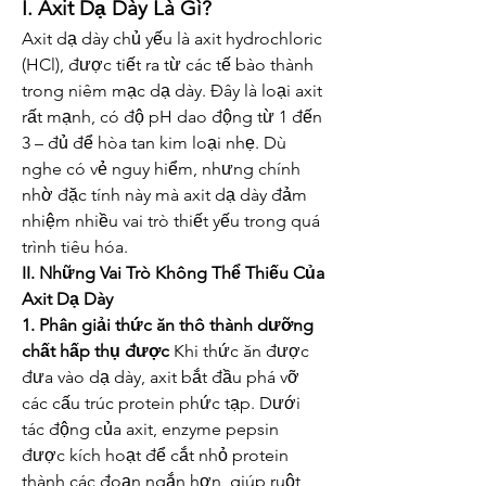
I. Axit Dạ Dày Là Gì?
Axit dạ dày chủ yếu là axit hydrochloric 
(HCl), được tiết ra từ các tế bào thành 
trong niêm mạc dạ dày. Đây là loại axit 
rất mạnh, có độ pH dao động từ 1 đến 
3 – đủ để hòa tan kim loại nhẹ. Dù 
nghe có vẻ nguy hiểm, nhưng chính 
nhờ đặc tính này mà axit dạ dày đảm 
nhiệm nhiều vai trò thiết yếu trong quá 
trình tiêu hóa.
II. Những Vai Trò Không Thể Thiếu Của 
Axit Dạ Dày
1. Phân giải thức ăn thô thành dưỡng 
chất hấp thụ được
 Khi thức ăn được 
đưa vào dạ dày, axit bắt đầu phá vỡ 
các cấu trúc protein phức tạp. Dưới 
tác động của axit, enzyme pepsin 
được kích hoạt để cắt nhỏ protein 
thành các đoạn ngắn hơn, giúp ruột 