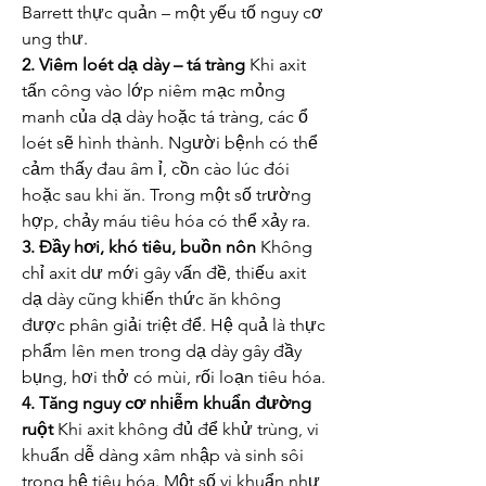
Barrett thực quản – một yếu tố nguy cơ 
ung thư.
2. Viêm loét dạ dày – tá tràng
 Khi axit 
tấn công vào lớp niêm mạc mỏng 
manh của dạ dày hoặc tá tràng, các ổ 
loét sẽ hình thành. Người bệnh có thể 
cảm thấy đau âm ỉ, cồn cào lúc đói 
hoặc sau khi ăn. Trong một số trường 
hợp, chảy máu tiêu hóa có thể xảy ra.
3. Đầy hơi, khó tiêu, buồn nôn
 Không 
chỉ axit dư mới gây vấn đề, thiếu axit 
dạ dày cũng khiến thức ăn không 
được phân giải triệt để. Hệ quả là thực 
phẩm lên men trong dạ dày gây đầy 
bụng, hơi thở có mùi, rối loạn tiêu hóa.
4. Tăng nguy cơ nhiễm khuẩn đường 
ruột
 Khi axit không đủ để khử trùng, vi 
khuẩn dễ dàng xâm nhập và sinh sôi 
trong hệ tiêu hóa. Một số vi khuẩn như 