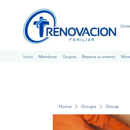
Unie
Inicio
Miembros
Grupos
Reserve su evento
Mor
Home
Groups
Group