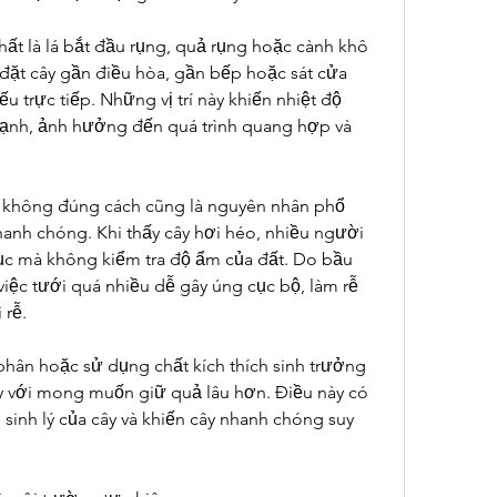
ất là lá bắt đầu rụng, quả rụng hoặc cành khô 
đặt cây gần điều hòa, gần bếp hoặc sát cửa 
u trực tiếp. Những vị trí này khiến nhiệt độ 
mạnh, ảnh hưởng đến quá trình quang hợp và 
c không đúng cách cũng là nguyên nhân phổ 
hanh chóng. Khi thấy cây hơi héo, nhiều người 
ục mà không kiểm tra độ ẩm của đất. Do bầu 
việc tưới quá nhiều dễ gây úng cục bộ, làm rễ 
 rễ.
phân hoặc sử dụng chất kích thích sinh trưởng 
ày với mong muốn giữ quả lâu hơn. Điều này có 
h sinh lý của cây và khiến cây nhanh chóng suy 