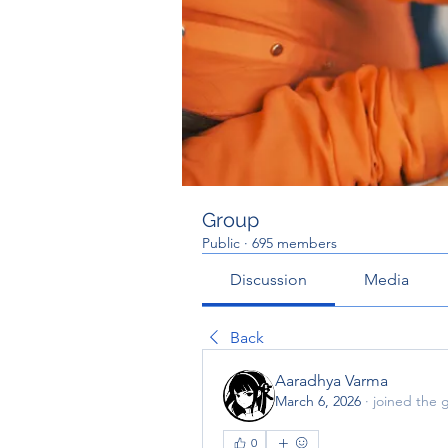
Group
Public
·
695 members
Discussion
Media
Back
Aaradhya Varma
March 6, 2026
·
joined the 
0