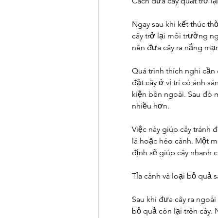
Cách đưa cây quất trở lạ
Ngay sau khi kết thúc thờ
cây trở lại môi trường ng
nên đưa cây ra nắng mạn
Quá trình thích nghi cần
đặt cây ở vị trí có ánh 
kiện bên ngoài. Sau đó m
nhiều hơn.
Việc này giúp cây tránh 
lá hoặc héo cành. Một m
định sẽ giúp cây nhanh 
Tỉa cành và loại bỏ quả s
Sau khi đưa cây ra ngoài t
bỏ quả còn lại trên cây. 