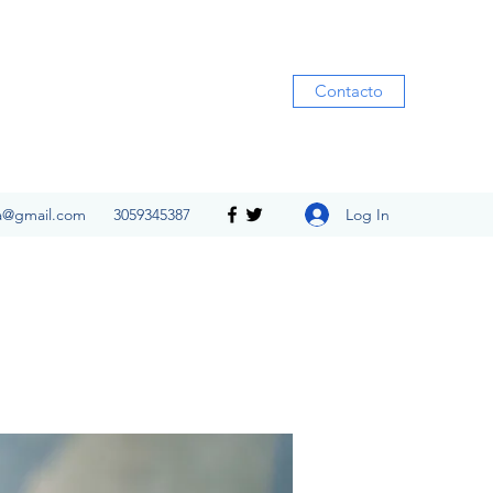
Contacto
Log In
ia@gmail.com
3059345387