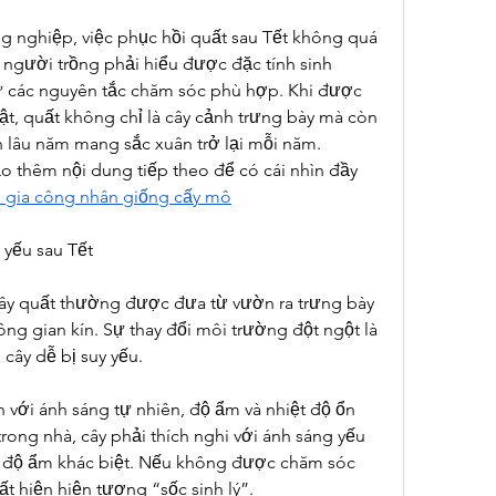
g nghiệp, việc phục hồi quất sau Tết không quá 
người trồng phải hiểu được đặc tính sinh 
 các nguyên tắc chăm sóc phù hợp. Khi được 
t, quất không chỉ là cây cảnh trưng bày mà còn 
h lâu năm mang sắc xuân trở lại mỗi năm.
 thêm nội dung tiếp theo để có cái nhìn đầy 
ụ gia công nhân giống cấy mô
 yếu sau Tết
ây quất thường được đưa từ vườn ra trưng bày 
ng gian kín. Sự thay đổi môi trường đột ngột là 
cây dễ bị suy yếu.
n với ánh sáng tự nhiên, độ ẩm và nhiệt độ ổn 
rong nhà, cây phải thích nghi với ánh sáng yếu 
và độ ẩm khác biệt. Nếu không được chăm sóc 
ất hiện hiện tượng “sốc sinh lý”.