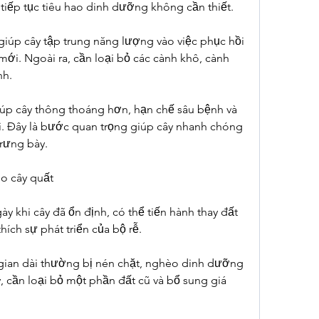
 tiếp tục tiêu hao dinh dưỡng không cần thiết.
giúp cây tập trung năng lượng vào việc phục hồi 
á mới. Ngoài ra, cần loại bỏ các cành khô, cành 
nh.
iúp cây thông thoáng hơn, hạn chế sâu bệnh và 
ới. Đây là bước quan trọng giúp cây nhanh chóng 
trưng bày.
ho cây quất
y khi cây đã ổn định, có thể tiến hành thay đất 
hích sự phát triển của bộ rễ.
 gian dài thường bị nén chặt, nghèo dinh dưỡng 
, cần loại bỏ một phần đất cũ và bổ sung giá 