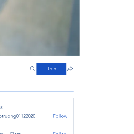
Join
s
otruong01122020
Follow
ong01122020
y j . Flora
Follow