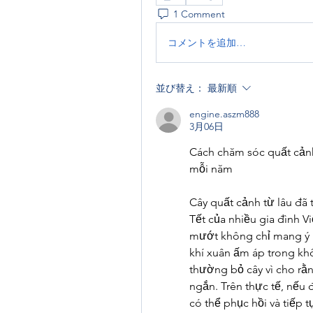
1 Comment
コメントを追加…
並び替え：
最新順
engine.aszm888
3月06日
Cách chăm sóc quất cảnh 
mỗi năm
Cây quất cảnh từ lâu đã 
Tết của nhiều gia đình V
mướt không chỉ mang ý 
khí xuân ấm áp trong khô
thường bỏ cây vì cho rằn
ngắn. Trên thực tế, nếu
có thể phục hồi và tiếp t