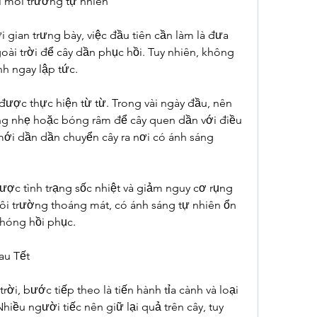
i môi trường tự nhiên
i gian trưng bày, việc đầu tiên cần làm là đưa 
oài trời để cây dần phục hồi. Tuy nhiên, không 
h ngay lập tức.
 được thực hiện từ từ. Trong vài ngày đầu, nên 
sáng nhẹ hoặc bóng râm để cây quen dần với điều 
ới dần dần chuyển cây ra nơi có ánh sáng 
được tình trạng sốc nhiệt và giảm nguy cơ rụng 
ôi trường thoáng mát, có ánh sáng tự nhiên ổn 
chóng hồi phục.
au Tết
rời, bước tiếp theo là tiến hành tỉa cành và loại 
Nhiều người tiếc nên giữ lại quả trên cây, tuy 