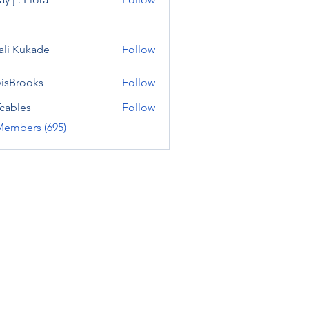
ali Kukade
Follow
visBrooks
Follow
cables
Follow
Members (695)