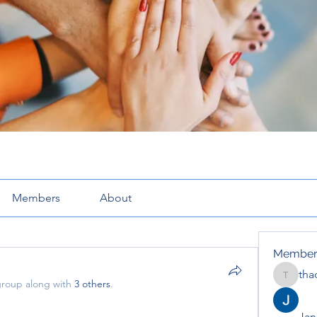
Members
About
Member
tha
thaotru
group along with
3 others
.
Jana