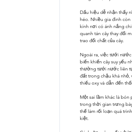
Dấu hiệu dễ nhận thấy nh
héo. Nhiều gia đình còn 
kính nơi có ánh nắng chiế
quanh tán cây thay đổi 
trao đổi chất của cây.
Ngoài ra, việc tưới nướ
biến khiến cây suy yếu n
thường tưới nước liên t
đất trong chậu khá nhỏ, 
thiếu oxy và dẫn đến thối
Một sai lầm khác là bón 
trong thời gian trưng b
thể làm rối loạn quá trìn
kiệt.