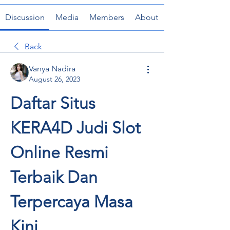
Discussion
Media
Members
About
Back
Vanya Nadira
August 26, 2023
Daftar Situs 
KERA4D Judi Slot 
Online Resmi 
Terbaik Dan 
Terpercaya Masa 
Kini