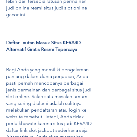
lebih dari tersedia ratusan permainan 
judi online resmi situs judi slot online 
gacor ini
Daftar Tautan Masuk Situs KERA4D 
Alternatif Gratis Resmi Tepercaya
Bagi Anda yang memiliki pengalaman 
panjang dalam dunia perjudian, Anda 
pasti pernah mencobanya berbagai 
jenis permainan dan berbagai situs judi 
slot online. Salah satu masalah umum 
yang sering dialami adalah sulitnya 
melakukan pendaftaran atau login ke 
website tersebut. Tetapi, Anda tidak 
perlu khawatir karena situs judi KERA4D 
daftar link slot jackpot sederhana saja 
Alternatifnya, Anda akan merasakan 