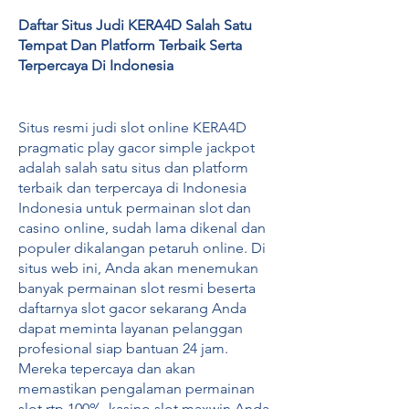
Daftar Situs Judi KERA4D Salah Satu 
Tempat Dan Platform Terbaik Serta 
Terpercaya Di Indonesia
Situs resmi judi slot online KERA4D 
pragmatic play gacor simple jackpot 
adalah salah satu situs dan platform 
terbaik dan terpercaya di Indonesia 
Indonesia untuk permainan slot dan 
casino online, sudah lama dikenal dan 
populer dikalangan petaruh online. Di 
situs web ini, Anda akan menemukan 
banyak permainan slot resmi beserta 
daftarnya slot gacor sekarang Anda 
dapat meminta layanan pelanggan 
profesional siap bantuan 24 jam. 
Mereka tepercaya dan akan 
memastikan pengalaman permainan 
slot rtp 100%. kasino slot maxwin Anda 