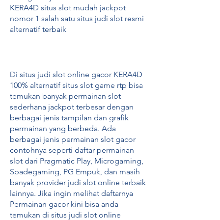
KERA4D situs slot mudah jackpot 
nomor 1 salah satu situs judi slot resmi 
alternatif terbaik
Di situs judi slot online gacor KERA4D 
100% alternatif situs slot game rtp bisa 
temukan banyak permainan slot 
sederhana jackpot terbesar dengan 
berbagai jenis tampilan dan grafik 
permainan yang berbeda. Ada 
berbagai jenis permainan slot gacor 
contohnya seperti daftar permainan 
slot dari Pragmatic Play, Microgaming, 
Spadegaming, PG Empuk, dan masih 
banyak provider judi slot online terbaik 
lainnya. Jika ingin melihat daftarnya 
Permainan gacor kini bisa anda 
temukan di situs judi slot online 