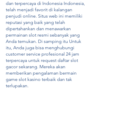
dan terpercaya di Indonesia Indonesia, 
telah menjadi favorit di kalangan 
penjudi online. Situs web ini memiliki 
reputasi yang baik yang telah 
dipertahankan dan menawarkan 
permainan slot resmi sebanyak yang 
Anda temukan. Di samping itu Untuk 
itu, Anda juga bisa menghubungi 
customer service profesional 24 jam 
terpercaya untuk request daftar slot 
gacor sekarang. Mereka akan 
memberikan pengalaman bermain 
game slot kasino terbaik dan tak 
terlupakan.
Jika Anda masih ragu apakah situs slot 
KERA4D adalah slot yang mudah untuk 
jackpot maxwin 100% rtp situs slot 