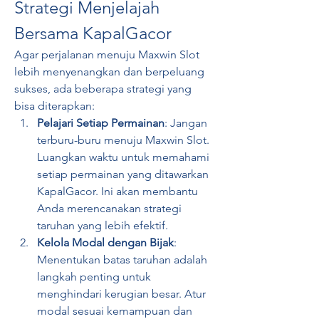
Strategi Menjelajah 
Bersama KapalGacor
Agar perjalanan menuju Maxwin Slot 
lebih menyenangkan dan berpeluang 
sukses, ada beberapa strategi yang 
bisa diterapkan:
Pelajari Setiap Permainan
: Jangan 
terburu-buru menuju Maxwin Slot. 
Luangkan waktu untuk memahami 
setiap permainan yang ditawarkan 
KapalGacor. Ini akan membantu 
Anda merencanakan strategi 
taruhan yang lebih efektif.
Kelola Modal dengan Bijak
: 
Menentukan batas taruhan adalah 
langkah penting untuk 
menghindari kerugian besar. Atur 
modal sesuai kemampuan dan 