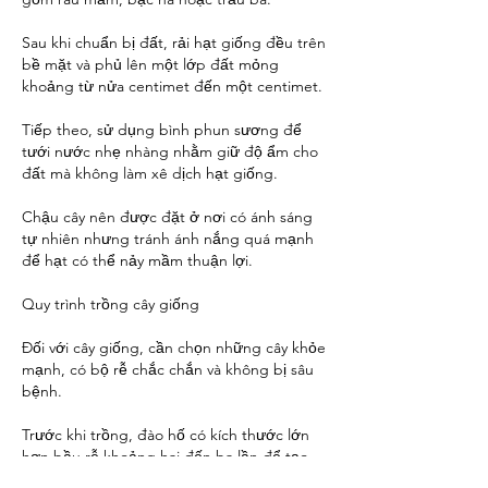
Sau khi chuẩn bị đất, rải hạt giống đều trên 
bề mặt và phủ lên một lớp đất mỏng 
khoảng từ nửa centimet đến một centimet.
Tiếp theo, sử dụng bình phun sương để 
tưới nước nhẹ nhàng nhằm giữ độ ẩm cho 
đất mà không làm xê dịch hạt giống.
Chậu cây nên được đặt ở nơi có ánh sáng 
tự nhiên nhưng tránh ánh nắng quá mạnh 
để hạt có thể nảy mầm thuận lợi.
Quy trình trồng cây giống
Đối với cây giống, cần chọn những cây khỏe 
mạnh, có bộ rễ chắc chắn và không bị sâu 
bệnh.
Trước khi trồng, đào hố có kích thước lớn 
hơn bầu rễ khoảng hai đến ba lần để tạo 
không gian cho rễ phát triển. Đất trong hố 