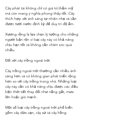
Cây phát tài không chỉ có giá trị thẩm mỹ 
mà còn mang ý nghĩa phong thủy tốt. Cây 
thích hợp với ánh sáng tự nhiên nhẹ và cần 
được tưới nước định kỳ để duy trì độ ẩm.
Xương rồng là lựa chọn lý tưởng cho những 
người bận rộn vì loại cây này có khả năng 
chịu hạn tốt và không cần chăm sóc quá 
nhiều.
Đối với cây trồng ngoài trời
Cây trồng ngoài trời thường cần nhiều ánh 
sáng hơn và có không gian phát triển rộng 
hơn so với cây trồng trong nhà. Những loại 
cây này cần có khả năng chịu được các điều 
kiện thời tiết thay đổi như nắng gắt, mưa 
lớn hoặc gió mạnh.
Một số loại cây trồng ngoài trời phổ biến 
gồm cây dừa cạn, cây sứ và cây hồng.