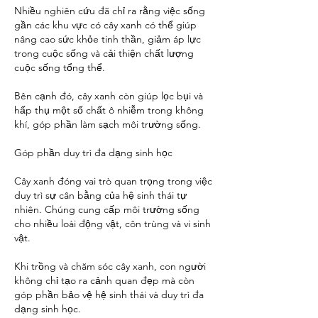
Nhiều nghiên cứu đã chỉ ra rằng việc sống 
gần các khu vực có cây xanh có thể giúp 
nâng cao sức khỏe tinh thần, giảm áp lực 
trong cuộc sống và cải thiện chất lượng 
cuộc sống tổng thể.
Bên cạnh đó, cây xanh còn giúp lọc bụi và 
hấp thụ một số chất ô nhiễm trong không 
khí, góp phần làm sạch môi trường sống.
Góp phần duy trì đa dạng sinh học
Cây xanh đóng vai trò quan trọng trong việc 
duy trì sự cân bằng của hệ sinh thái tự 
nhiên. Chúng cung cấp môi trường sống 
cho nhiều loài động vật, côn trùng và vi sinh 
vật.
Khi trồng và chăm sóc cây xanh, con người 
không chỉ tạo ra cảnh quan đẹp mà còn 
góp phần bảo vệ hệ sinh thái và duy trì đa 
dạng sinh học.