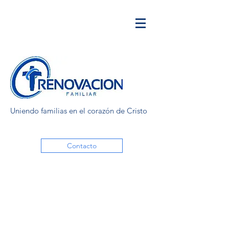
Uniendo familias en el corazón de Cristo
Contacto