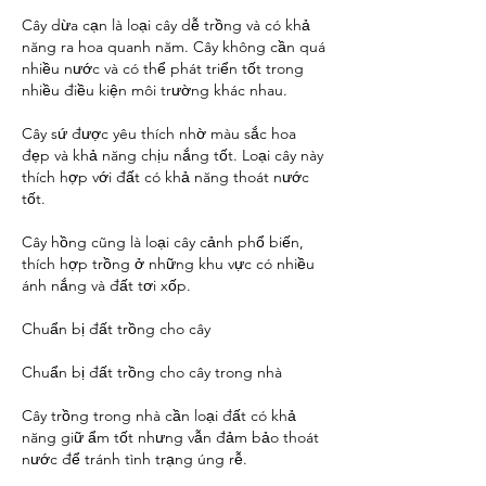
Cây dừa cạn là loại cây dễ trồng và có khả 
năng ra hoa quanh năm. Cây không cần quá 
nhiều nước và có thể phát triển tốt trong 
nhiều điều kiện môi trường khác nhau.
Cây sứ được yêu thích nhờ màu sắc hoa 
đẹp và khả năng chịu nắng tốt. Loại cây này 
thích hợp với đất có khả năng thoát nước 
tốt.
Cây hồng cũng là loại cây cảnh phổ biến, 
thích hợp trồng ở những khu vực có nhiều 
ánh nắng và đất tơi xốp.
Chuẩn bị đất trồng cho cây
Chuẩn bị đất trồng cho cây trong nhà
Cây trồng trong nhà cần loại đất có khả 
năng giữ ẩm tốt nhưng vẫn đảm bảo thoát 
nước để tránh tình trạng úng rễ.