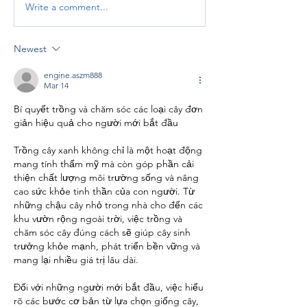
Write a comment...
Newest
engine.aszm888
Mar 14
Bí quyết trồng và chăm sóc các loại cây đơn 
giản hiệu quả cho người mới bắt đầu
Trồng cây xanh không chỉ là một hoạt động 
mang tính thẩm mỹ mà còn góp phần cải 
thiện chất lượng môi trường sống và nâng 
cao sức khỏe tinh thần của con người. Từ 
những chậu cây nhỏ trong nhà cho đến các 
khu vườn rộng ngoài trời, việc trồng và 
chăm sóc cây đúng cách sẽ giúp cây sinh 
trưởng khỏe mạnh, phát triển bền vững và 
mang lại nhiều giá trị lâu dài.
Đối với những người mới bắt đầu, việc hiểu 
rõ các bước cơ bản từ lựa chọn giống cây, 