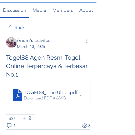
Discussion
Media
Members
About
Back
Anum's cravites
March 13, 2026
Togel88 Agen Resmi Togel
Online Terpercaya & Terbesar
No.1
TOGEL88_ The Ultimate Online Togel Experience
.pdf
Download PDF • 68KB
0
1
8