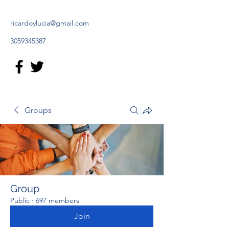
ricardoylucia@gmail.com
3059345387
Groups
Group
Public
·
697 members
Join