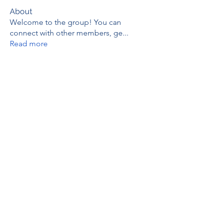
About
Welcome to the group! You can
connect with other members, ge
...
Read more
Members
thaotruong01122020
Follow
thaotruong01122020
Janay j . Flora
Follow
Anjali Kukade
Follow
TravisBrooks
Follow
IMTcables
Follow
See All Members (697)