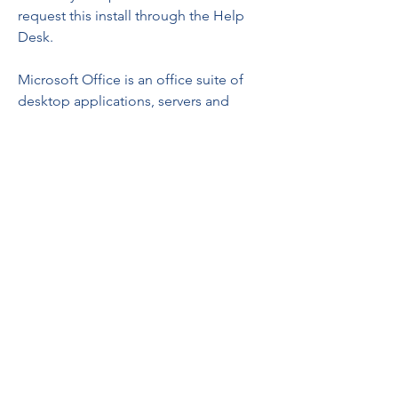
request this install through the Help 
Desk.
Microsoft Office is an office suite of 
desktop applications, servers and 
services for the Microsoft Windows and 
Mac operating systems. It includes 
Microsoft Word, Excel, PowerPoint, 
Outlook and OneNote. Microsoft 
Office is standard on all KU-owned 
workstations for faculty and staff.
These industry credentials will help 
differentiate yourself in a competitive 
job market and validates that you are 
skilled in these high demand office 
programs. Digital badges are web-
enabled versions of a credential, 