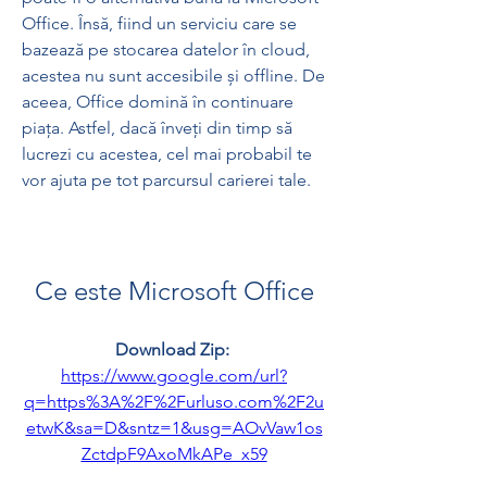
Office. Însă, fiind un serviciu care se 
bazează pe stocarea datelor în cloud, 
acestea nu sunt accesibile și offline. De 
aceea, Office domină în continuare 
piața. Astfel, dacă înveți din timp să 
lucrezi cu acestea, cel mai probabil te 
vor ajuta pe tot parcursul carierei tale.
Ce este Microsoft Office
Download Zip: 
https://www.google.com/url?
q=https%3A%2F%2Furluso.com%2F2u
etwK&sa=D&sntz=1&usg=AOvVaw1os
ZctdpF9AxoMkAPe_x59