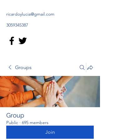
ricardoylucia@gmail.com
3059345387
Groups
Group
Public
·
695 members
Join