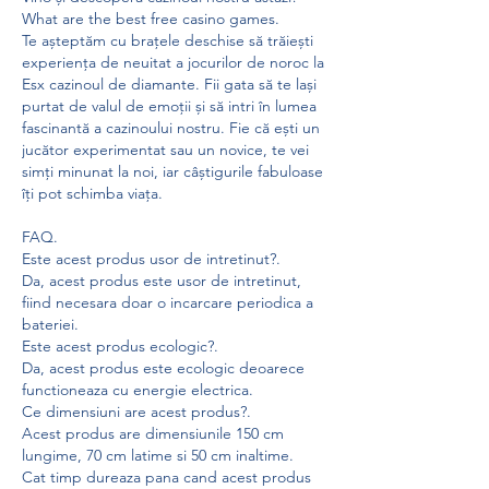
What are the best free casino games.
Te așteptăm cu brațele deschise să trăiești 
experiența de neuitat a jocurilor de noroc la 
Esx cazinoul de diamante. Fii gata să te lași 
purtat de valul de emoții și să intri în lumea 
fascinantă a cazinoului nostru. Fie că ești un 
jucător experimentat sau un novice, te vei 
simți minunat la noi, iar câștigurile fabuloase 
îți pot schimba viața.
FAQ.
Este acest produs usor de intretinut?.
Da, acest produs este usor de intretinut, 
fiind necesara doar o incarcare periodica a 
bateriei.
Este acest produs ecologic?.
Da, acest produs este ecologic deoarece 
functioneaza cu energie electrica.
Ce dimensiuni are acest produs?.
Acest produs are dimensiunile 150 cm 
lungime, 70 cm latime si 50 cm inaltime.
Cat timp dureaza pana cand acest produs 