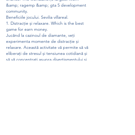
&amp; ragemp &amp; gta 5 development 
community. 
Beneficiile jocului. Sevilia villareal.
1. Distracție și relaxare. Which is the best 
game for earn money.
Jucând la cazinoul de diamante, veți 
experimenta momente de distracție și 
relaxare. Această activitate vă permite să vă 
eliberați de stresul și tensiunea cotidiană și 
să vă concentrați asupra divertismentului și 
plăcerii oferite de jocuri de noroc.
2. Posibilitatea de a câștiga bani reali. White 
casino.
Unul dintre principalele avantaje ale jocului 
la cazinoul de diamante este posibilitatea de 
a câștiga bani reali. Prin utilizarea strategiilor 
adecvate și a abilităților de joc, puteți obține 
câștiguri consistente și chiar jackpot-uri 
impresionante.
3. Variație și diversitate. How to win big 
online casinos.4.
Cazinoul de diamante vă oferă o varietate 