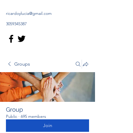
ricardoylucia@gmail.com
3059345387
Groups
Group
Public
·
695 members
Join