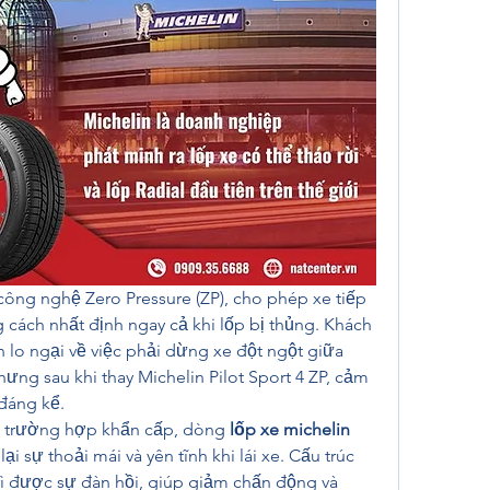
công nghệ Zero Pressure (ZP), cho phép xe tiếp 
cách nhất định ngay cả khi lốp bị thủng. Khách 
 lo ngại về việc phải dừng xe đột ngột giữa 
ưng sau khi thay Michelin Pilot Sport 4 ZP, cảm 
đáng kể.
g trường hợp khẩn cấp, dòng 
lốp xe michelin 
ại sự thoải mái và yên tĩnh khi lái xe. Cấu trúc 
ì được sự đàn hồi, giúp giảm chấn động và 