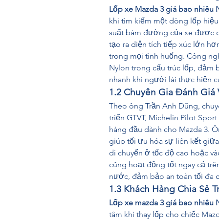
Lốp xe Mazda 3 giá bao nhiêu 
khi tìm kiếm một dòng lốp hiệu 
suất bám đường của xe được cải
tạo ra diện tích tiếp xúc lớn 
trong mọi tình huống. Công ng
Nylon trong cấu trúc lốp, đảm 
nhanh khi người lái thực hiện cá
1.2 Chuyên Gia Đánh Giá V
Theo ông Trần Anh Dũng, chuyên
triển GTVT, Michelin Pilot Spor
hàng đầu dành cho Mazda 3. Ô
giúp tối ưu hóa sự liên kết giữ
di chuyển ở tốc độ cao hoặc vào 
cũng hoạt động tốt ngay cả trê
nước, đảm bảo an toàn tối đa c
1.3 Khách Hàng Chia Sẻ T
Lốp xe mazda 3 giá bao nhiêu 
tâm khi thay lốp cho chiếc Mazd