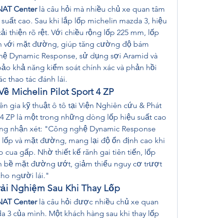
NAT Center
 là câu hỏi mà nhiều chủ xe quan tâm 
suất cao. Sau khi lắp lốp michelin mazda 3, hiệu 
 thiện rõ rệt. Với chiều rộng lốp 225 mm, lốp 
hơn với mặt đường, giúp tăng cường độ bám 
hệ Dynamic Response, sử dụng sợi Aramid và 
bảo khả năng kiểm soát chính xác và phản hồi 
c thao tác đánh lái.
ề Michelin Pilot Sport 4 ZP
 gia kỹ thuật ô tô tại Viện Nghiên cứu & Phát 
t 4 ZP là một trong những dòng lốp hiệu suất cao 
ng nhận xét: "Công nghệ Dynamic Response 
a lốp và mặt đường, mang lại độ ổn định cao khi 
cua gấp. Nhờ thiết kế rãnh gai tiên tiến, lốp 
n bề mặt đường ướt, giảm thiểu nguy cơ trượt 
ho người lái."
rải Nghiệm Sau Khi Thay Lốp
NAT Center
 là câu hỏi được nhiều chủ xe quan 
a 3 của mình. Một khách hàng sau khi thay lốp 