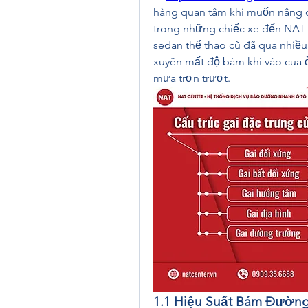
hàng quan tâm khi muốn nâng c
trong những chiếc xe đến NAT C
sedan thể thao cũ đã qua nhiều
xuyên mất độ bám khi vào cua ở
mưa trơn trượt.
1.1 Hiệu Suất Bám Đường