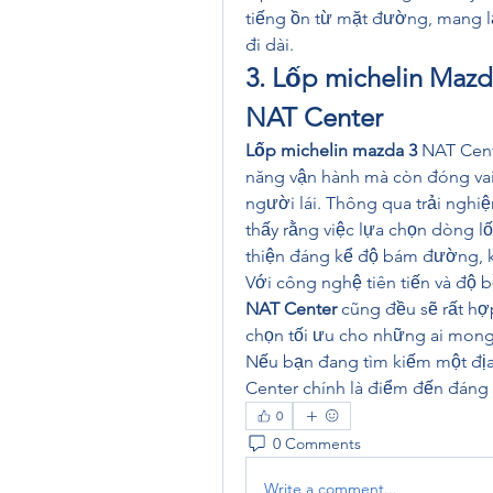
tiếng ồn từ mặt đường, mang lạ
đi dài.
3. Lốp michelin Mazda
NAT Center
Lốp michelin mazda 3
 NAT Cent
năng vận hành mà còn đóng vai 
người lái. Thông qua trải nghiệ
thấy rằng việc lựa chọn dòng lố
thiện đáng kể độ bám đường, kh
Với công nghệ tiên tiến và độ b
NAT Center
 cũng đều sẽ rất hợp
chọn tối ưu cho những ai mong
Nếu bạn đang tìm kiếm một địa 
Center chính là điểm đến đáng t
0
0 Comments
Write a comment...