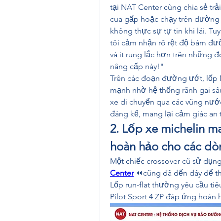
tại NAT Center cũng chia sẻ trả
cua gấp hoặc chạy trên đường tr
không thực sự tự tin khi lái. Tuy
tôi cảm nhận rõ rệt độ bám đườ
và ít rung lắc hơn trên những đ
nâng cấp này!"
Trên các đoạn đường ướt, lốp Mi
mạnh nhờ hệ thống rãnh gai sâu 
xe di chuyển qua các vũng nướ
đáng kể, mang lại cảm giác an t
2. Lốp xe michelin m
hoàn hảo cho các dòn
Một chiếc crossover cũ sử dụn
Center
 ⏪cũng đã đến đây để tha
Lốp run-flat thường yêu cầu tiê
Pilot Sport 4 ZP đáp ứng hoàn 