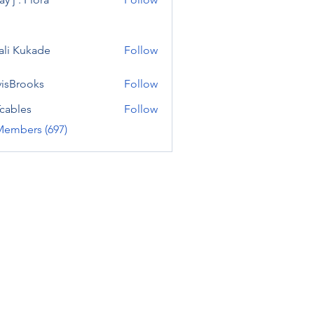
ali Kukade
Follow
visBrooks
Follow
cables
Follow
Members (697)