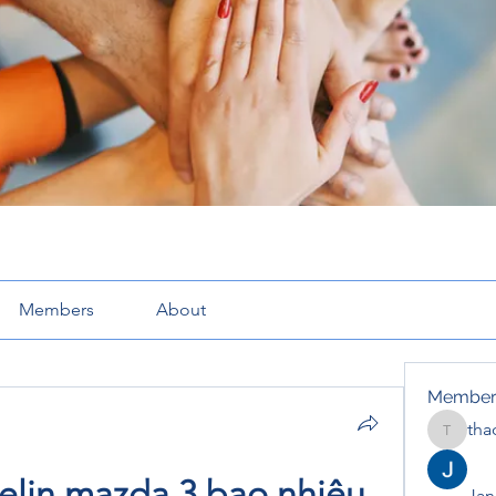
Members
About
Member
tha
thaotru
elin mazda 3 bao nhiêu 
Jana