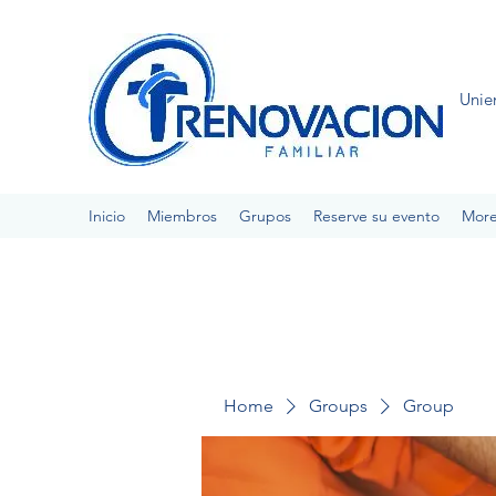
Unie
Inicio
Miembros
Grupos
Reserve su evento
Mor
Home
Groups
Group