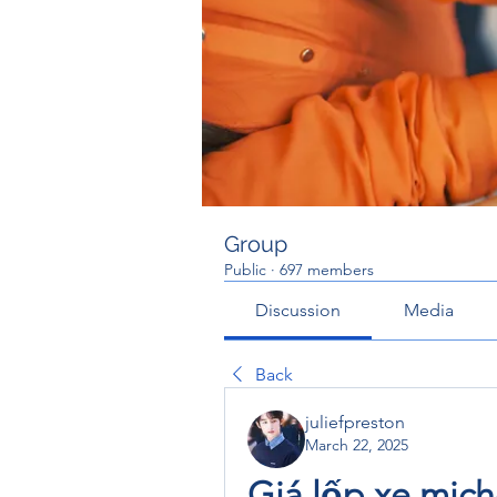
Group
Public
·
697 members
Discussion
Media
Back
juliefpreston
March 22, 2025
Giá lốp xe mich