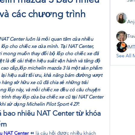
và các chương trình 
Anj
Tra
NAT Center luôn là mối quan tâm của nhiều 
ốp cho chiếc xe của mình. Tại NAT Center, 
IMT
i mong muốn thay đổi bộ lốp cho chiếc xe đã 
See All 
 là để cải thiện hiệu suất vận hành và tăng độ 
 cao cấp,lốp michelin mazda 3 là một sản phẩm 
 lại hiệu suất tối ưu, khả năng bám đường vượt 
 hàng sở hữu xe cũ đã chia sẻ những trải 
ng lốp này, và mỗi chiếc xe đều có câu chuyện 
h trình thay lốp của ba chiếc xe cũ tại NAT Center 
hi sử dụng Michelin Pilot Sport 4 ZP.
á bao nhiêu NAT Center từ khóa 
ếm
êu NAT Center
 ⏪ là câu hỏi được nhiều khách 