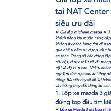
tại NAT Center 
siêu ưu đãi
⏩ 
Giá lốp michelin mazda
 ⏪ 3 
khách hàng khi muốn nâng cấp l
không ít khách hàng tìm đến vớ
qua nhiều năm sử dụng, đặc biệt
an toàn. Trong số các dòng lốp
nổi bật, được thiết kế để mang
trội và độ bền cao. Nhiều khách
nghiệm tích cực sau khi thay dò
riêng. Bài viết này sẽ kể lại hàn
và những thay đổi đáng kể sau k
1. Lốp xe mazda 3 gi
đứng top đầu tìm ki
⏩ 
Lốp xe Mazda 3 giá bao nhi