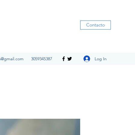
Contacto
Log In
ia@gmail.com
3059345387