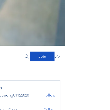
Join
s
otruong01122020
Follow
ong01122020
y j . Flora
Follow