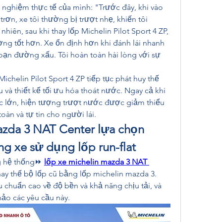
i nghiệm thực tế của mình: "Trước đây, khi vào 
ơn, xe tôi thường bị trượt nhẹ, khiến tôi 
 nhiên, sau khi thay lốp Michelin Pilot Sport 4 ZP, 
ng tốt hơn. Xe ổn định hơn khi đánh lái nhanh 
oạn đường xấu. Tôi hoàn toàn hài lòng với sự 
chelin Pilot Sport 4 ZP tiếp tục phát huy thế 
và thiết kế tối ưu hóa thoát nước. Ngay cả khi 
c lớn, hiện tượng trượt nước được giảm thiểu 
oàn và tự tin cho người lái.
azda 3 NAT Center lựa chọn 
g xe sử dụng lốp run-flat
g hệ thống⏩ 
lốp xe michelin mazda 3 NAT 
y thế bộ lốp cũ bằng lốp michelin mazda 3. 
u chuẩn cao về độ bền và khả năng chịu tải, và 
hảo các yêu cầu này.