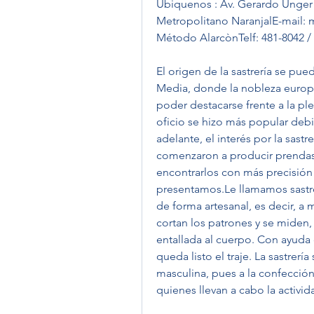
Ubiquenos : Av. Gerardo Unger 4
Metropolitano NaranjalE-mail
Método AlarcònTelf: 481-8042 /
El origen de la sastrería se pue
Media, donde la nobleza europ
poder destacarse frente a la pl
oficio se hizo más popular debi
adelante, el interés por la sastr
comenzaron a producir prendas 
encontrarlos con más precisión e
presentamos.Le llamamos sastrer
de forma artesanal, es decir, a 
cortan los patrones y se miden, 
entallada al cuerpo. Con ayuda 
queda listo el traje. La sastrer
masculina, pues a la confección 
quienes llevan a cabo la activida