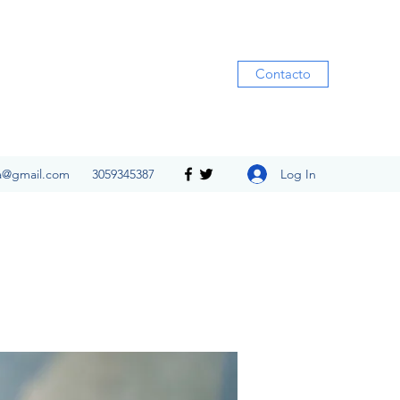
Contacto
Log In
ia@gmail.com
3059345387