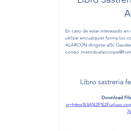
A
En caso de estar interesado en u
utilizar encualquier forma los 
ALARCON dirigirse alSr. Gaudenc
correo :metodoalarconpe@hot
Libro sastreria 
Download File
q=https%3A%2F%2Furluso.c
7