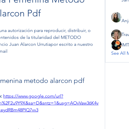
larcon Pdf
Anj
na autorización para reproducir, distribuir, o 
Tra
contenidos de la titularidad del METODO 
io Juan Alarcon Urrutiapor escrito a nuestro 
IMT
mail
See All 
femenina metodo alarcon pdf
: 
https://www.google.com/url?
om%2F2u9Y9X&sa=D&sntz=1&usg=AOvVaw36K4v
keydRBm48PIQ7vv3