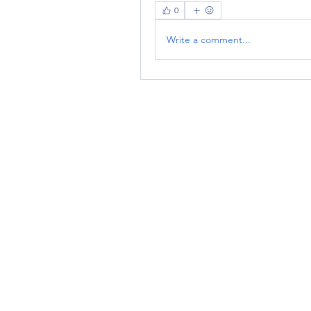
0
Write a comment...
RENOVACIÓN FAMLIAR
ricardoylucia@gmail.com