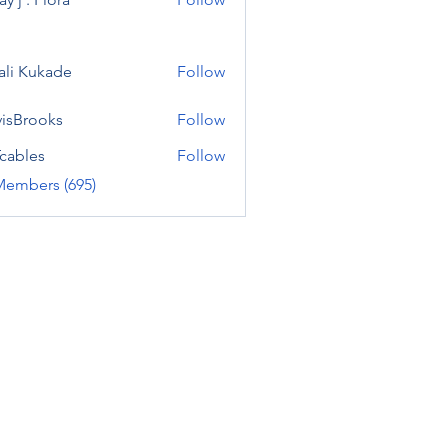
ali Kukade
Follow
visBrooks
Follow
cables
Follow
Members (695)