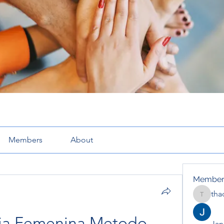
Members
About
Member
tha
thaotru
ria Femenina Metodo 
Jana