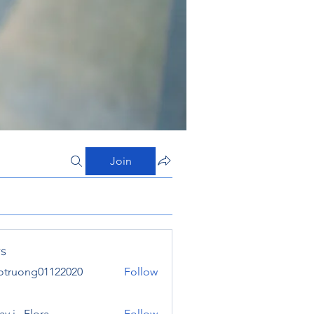
Join
s
otruong01122020
Follow
ong01122020
y j . Flora
Follow