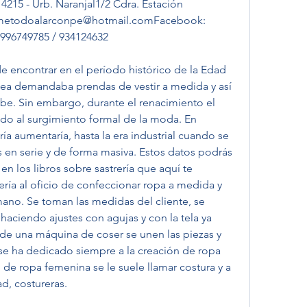
215 - Urb. Naranjal1/2 Cdra. Estación 
: metodoalarconpe@hotmail.comFacebook: 
 996749785 / 934124632
de encontrar en el período histórico de la Edad 
ea demandaba prendas de vestir a medida y así 
ebe. Sin embargo, durante el renacimiento el 
do al surgimiento formal de la moda. En 
ería aumentaría, hasta la era industrial cuando se 
en serie y de forma masiva. Estos datos podrás 
n los libros sobre sastrería que aquí te 
ía al oficio de confeccionar ropa a medida y 
mano. Se toman las medidas del cliente, se 
haciendo ajustes con agujas y con la tela ya 
de una máquina de coser se unen las piezas y 
ía se ha dedicado siempre a la creación de ropa 
de ropa femenina se le suele llamar costura y a 
d, costureras. 