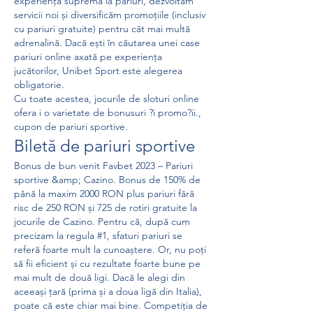
experiența supremă la pariuri, dezvoltăm 
servicii noi și diversificăm promoțiile (inclusiv 
cu pariuri gratuite) pentru cât mai multă 
adrenalină. Dacă ești în căutarea unei case 
pariuri online axată pe experiența 
jucătorilor, Unibet Sport este alegerea 
obligatorie. 
Cu toate acestea, jocurile de sloturi online 
ofera i o varietate de bonusuri ?i promo?ii., 
cupon de pariuri sportive.
Biletă de pariuri sportive
Bonus de bun venit Favbet 2023 – Pariuri 
sportive &amp; Cazino. Bonus de 150% de 
până la maxim 2000 RON plus pariuri fără 
risc de 250 RON și 725 de rotiri gratuite la 
jocurile de Cazino. Pentru că, după cum 
precizam la regula #1, sfaturi pariuri se 
referă foarte mult la cunoaștere. Or, nu poți 
să fii eficient și cu rezultate foarte bune pe 
mai mult de două ligi. Dacă le alegi din 
aceeași țară (prima și a doua ligă din Italia), 
poate că este chiar mai bine. Competiția de 