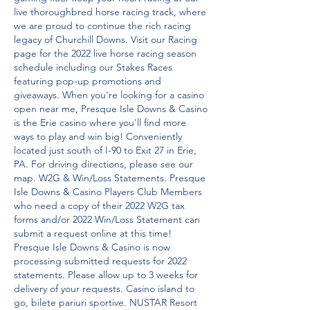
live thoroughbred horse racing track, where 
we are proud to continue the rich racing 
legacy of Churchill Downs. Visit our Racing 
page for the 2022 live horse racing season 
schedule including our Stakes Races 
featuring pop-up promotions and 
giveaways. When you're looking for a casino 
open near me, Presque Isle Downs & Casino 
is the Erie casino where you'll find more 
ways to play and win big! Conveniently 
located just south of I-90 to Exit 27 in Erie, 
PA. For driving directions, please see our 
map. W2G & Win/Loss Statements. Presque 
Isle Downs & Casino Players Club Members 
who need a copy of their 2022 W2G tax 
forms and/or 2022 Win/Loss Statement can 
submit a request online at this time! 
Presque Isle Downs & Casino is now 
processing submitted requests for 2022 
statements. Please allow up to 3 weeks for 
delivery of your requests. Casino island to 
go, bilete pariuri sportive. NUSTAR Resort 