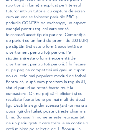
sportive din lume) a explicat pe înțelesul 
tuturor într-un tutorial cu captură de ecran 
cum anume se folosesc pariurile PRO și 
pariurile CONTRA pe exchange, un aspect 
esențial pentru toți cei care vor să 
folosească acest tip de pariere. Competiția 
de pariuri cu un fond de premii de 300 EUR] 
pe săptămână este o formă excelentă de 
divertisment pentru toți pariorii. Pe 
săptămână este o formă excelentă de 
divertisment pentru toți pariorii. ] În fiecare 
zi, pe pagina competiției vei găsi un cupon 
nou cu cele mai populare meciuri de fotbal. 
Pentru că, după cum precizam la regula #1, 
sfaturi pariuri se referă foarte mult la 
cunoaștere. Or, nu poți să fii eficient și cu 
rezultate foarte bune pe mai mult de două 
ligi. Dacă le alegi din aceeași țară (prima și a 
doua ligă din Italia), poate că este chiar mai 
bine. Bonusul în numerar este reprezentat 
de un pariu gratuit care trebuie să conțină o 
cotă minimă pe selecție de 1. Bonusul în 