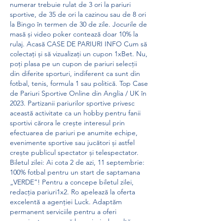
numerar trebuie rulat de 3 ori la pariuri 
sportive, de 35 de ori la cazinou sau de 8 ori 
la Bingo în termen de 30 de zile. Jocurile de 
masă și video poker contează doar 10% la 
rulaj. Acasă CASE DE PARIURI INFO Cum să 
colectați și să vizualizați un cupon 1xBet. Nu, 
poți plasa pe un cupon de pariuri selecții 
din diferite sporturi, indiferent ca sunt din 
fotbal, tenis, formula 1 sau politică. Top Case 
de Pariuri Sportive Online din Anglia / UK în 
2023. Partizanii pariurilor sportive privesc 
această activitate ca un hobby pentru fanii 
sportivi cărora le crește interesul prin 
efectuarea de pariuri pe anumite echipe, 
evenimente sportive sau jucători și astfel 
crește publicul spectator și telespectator. 
Biletul zilei: Ai cota 2 de azi, 11 septembrie: 
100% fotbal pentru un start de saptamana 
„VERDE”! Pentru a concepe biletul zilei, 
redacția pariuri1x2. Ro apelează la oferta 
excelentă a agenției Luck. Adaptăm 
permanent serviciile pentru a oferi 