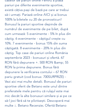
caselor de pariuri online Pentru a plasa 
pariuri pe diferite evenimente sportive, 
există câțiva pași de bază pe care ar trebui 
să-i urmați. Pariază online AICI și ai bonus 
100% la biletele cu 20 de pronosticuri! 
Bonusul la pariuri sportive depinde de 
numărul de evenimente de pe bilet, după 
cum urmează: 5 evenimente - 5% în plus din 
câștig. 6 evenimente - câștigul crește cu 
10%. 7 evenimente - bonus 15% din suma 
câștigată. 8 evenimente - 20% în plus din 
câștig. Top case de pariuri online România 
septembrie 2023 - bonusuri și ofertă. 67 
RON fără depunere +. 500 RON &amp; 55 
RON la prima depunere. Bonus fără 
depunere la verificarea contului – 67 RON 
pariu gratuit (cod bonus: 700SURPRIZE) - 
Vezi aici mai multe detalii. Bonusul de pariuri 
sportive oferit de Betano este unul dintre 
preferatele mele pentru că rulajul este mai 
mic decât la alte bonusuri similare și ai pe ce 
să-l joci fără să te plictisești. Descoperă mai 
multe ↓. Betano Recenzie; Ofertă Betano 