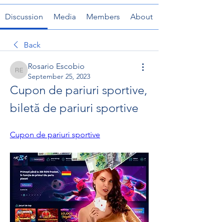
Discussion
Media
Members
About
Back
Rosario Escobio
Rosario Escobio
September 25, 2023
Cupon de pariuri sportive, 
biletă de pariuri sportive
Cupon de pariuri sportive