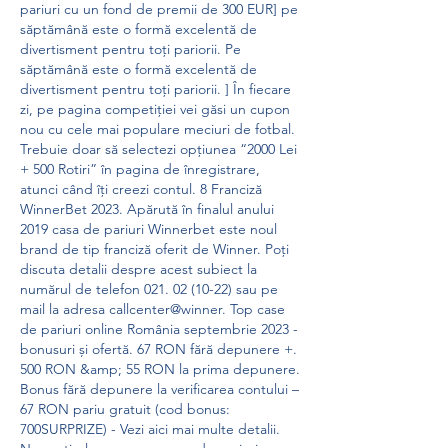
pariuri cu un fond de premii de 300 EUR] pe 
săptămână este o formă excelentă de 
divertisment pentru toți pariorii. Pe 
săptămână este o formă excelentă de 
divertisment pentru toți pariorii. ] În fiecare 
zi, pe pagina competiției vei găsi un cupon 
nou cu cele mai populare meciuri de fotbal. 
Trebuie doar să selectezi opțiunea “2000 Lei 
+ 500 Rotiri” în pagina de înregistrare, 
atunci când îți creezi contul. 8 Franciză 
WinnerBet 2023. Apărută în finalul anului 
2019 casa de pariuri Winnerbet este noul 
brand de tip franciză oferit de Winner. Poți 
discuta detalii despre acest subiect la 
numărul de telefon 021. 02 (10-22) sau pe 
mail la adresa callcenter@winner. Top case 
de pariuri online România septembrie 2023 - 
bonusuri și ofertă. 67 RON fără depunere +. 
500 RON &amp; 55 RON la prima depunere. 
Bonus fără depunere la verificarea contului – 
67 RON pariu gratuit (cod bonus: 
700SURPRIZE) - Vezi aici mai multe detalii. 