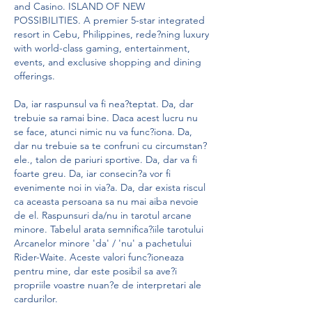
and Casino. ISLAND OF NEW 
POSSIBILITIES. A premier 5-star integrated 
resort in Cebu, Philippines, rede?ning luxury 
with world-class gaming, entertainment, 
events, and exclusive shopping and dining 
offerings.
Da, iar raspunsul va fi nea?teptat. Da, dar 
trebuie sa ramai bine. Daca acest lucru nu 
se face, atunci nimic nu va func?iona. Da, 
dar nu trebuie sa te confruni cu circumstan?
ele., talon de pariuri sportive. Da, dar va fi 
foarte greu. Da, iar consecin?a vor fi 
evenimente noi in via?a. Da, dar exista riscul 
ca aceasta persoana sa nu mai aiba nevoie 
de el. Raspunsuri da/nu in tarotul arcane 
minore. Tabelul arata semnifica?iile tarotului 
Arcanelor minore 'da' / 'nu' a pachetului 
Rider-Waite. Aceste valori func?ioneaza 
pentru mine, dar este posibil sa ave?i 
propriile voastre nuan?e de interpretari ale 
cardurilor.