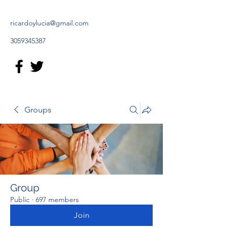
ricardoylucia@gmail.com
3059345387
Groups
Group
Public
·
697 members
Join