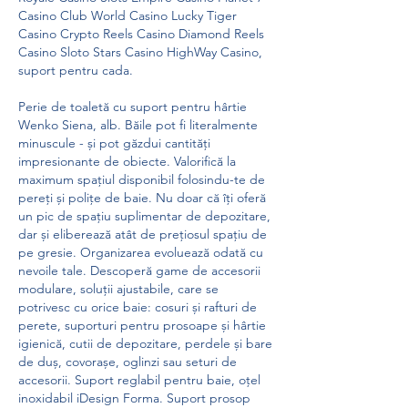
Casino Club World Casino Lucky Tiger 
Casino Crypto Reels Casino Diamond Reels 
Casino Sloto Stars Casino HighWay Casino, 
suport pentru cada.
Perie de toaletă cu suport pentru hârtie 
Wenko Siena, alb. Băile pot fi literalmente 
minuscule - și pot găzdui cantități 
impresionante de obiecte. Valorifică la 
maximum spațiul disponibil folosindu-te de 
pereți și polițe de baie. Nu doar că îți oferă 
un pic de spațiu suplimentar de depozitare, 
dar și eliberează atât de prețiosul spațiu de 
pe gresie. Organizarea evoluează odată cu 
nevoile tale. Descoperă game de accesorii 
modulare, soluții ajustabile, care se 
potrivesc cu orice baie: cosuri și rafturi de 
perete, suporturi pentru prosoape și hârtie 
igienică, cutii de depozitare, perdele și bare 
de duș, covorașe, oglinzi sau seturi de 
accesorii. Suport reglabil pentru baie, oțel 
inoxidabil iDesign Forma. Suport prosop 