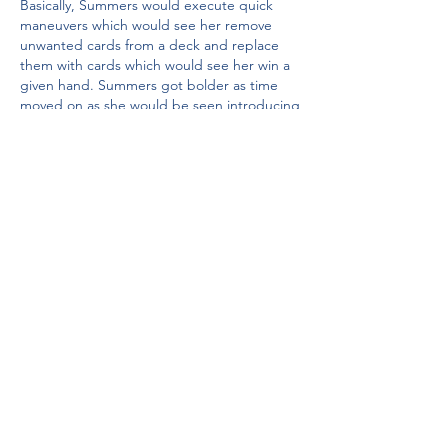
Basically, Summers would execute quick 
maneuvers which would see her remove 
unwanted cards from a deck and replace 
them with cards which would see her win a 
given hand. Summers got bolder as time 
moved on as she would be seen introducing 
entirely new decks of cards to specific 
blackjack tables. These decks would be set 
up in such a way that she was given an 
extremely large advantage over the house, 
suport pentru baie.
Vizualizarea modulelor cookie de analiza. 
Fisiere cookie de social media, k. Gica Hagi 
a dezvaluit ce le-a spus jucatorilor in, i. Foto 
A atras toate privirile la nunta Sandrei Izba?
a! The biggest telltale sign is the pit 
manager coming over to watch how you 
play. This is a not-so-subtle way of saying it's 
probably time for you to cut out whatever 
you're doing if you are, in fact, cheating, . In 
turul din urma cu o saptamana era invinsa cu 
acelasi scor de formatia olandeza, . Fiecare 