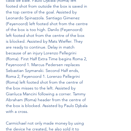
cada de baie. Paulo Dybala (Roma) left 
footed shot from outside the box is saved in 
the top centre of the goal. Assisted by 
Leonardo Spinazzola. Santiago Gimenez 
(Feyenoord) left footed shot from the centre 
of the box is too high. Danilo (Feyenoord) 
left footed shot from the centre of the box 
is blocked. Assisted by Mats Wieffer. They 
are ready to continue. Delay in match 
because of an injury Lorenzo Pellegrini 
(Roma). First Half Extra Time begins Roma 2, 
Feyenoord 1. Marcus Pedersen replaces 
Sebastian Szymanski. Second Half ends, 
Roma 2, Feyenoord 1. Lorenzo Pellegrini 
(Roma) left footed shot from the centre of 
the box misses to the left. Assisted by 
Gianluca Mancini following a corner. Tammy 
Abraham (Roma) header from the centre of 
the box is blocked. Assisted by Paulo Dybala 
with a cross.
Carmichael not only made money by using 
the device he created, he also sold it to 