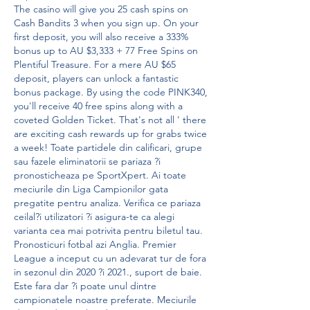
The casino will give you 25 cash spins on 
Cash Bandits 3 when you sign up. On your 
first deposit, you will also receive a 333% 
bonus up to AU $3,333 + 77 Free Spins on 
Plentiful Treasure. For a mere AU $65 
deposit, players can unlock a fantastic 
bonus package. By using the code PINK340, 
you'll receive 40 free spins along with a 
coveted Golden Ticket. That's not all ' there 
are exciting cash rewards up for grabs twice 
a week! Toate partidele din calificari, grupe 
sau fazele eliminatorii se pariaza ?i 
pronosticheaza pe SportXpert. Ai toate 
meciurile din Liga Campionilor gata 
pregatite pentru analiza. Verifica ce pariaza 
ceilal?i utilizatori ?i asigura-te ca alegi 
varianta cea mai potrivita pentru biletul tau. 
Pronosticuri fotbal azi Anglia. Premier 
League a inceput cu un adevarat tur de fora 
in sezonul din 2020 ?i 2021., suport de baie. 
Este fara dar ?i poate unul dintre 
campionatele noastre preferate. Meciurile 