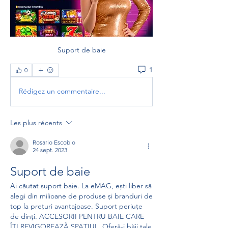
Suport de baie
1
0
Rédigez un commentaire...
Les plus récents
Rosario Escobio
24 sept. 2023
Suport de baie
Ai căutat suport baie. La eMAG, ești liber să 
alegi din milioane de produse și branduri de 
top la prețuri avantajoase. Suport periuțe 
de dinți. ACCESORII PENTRU BAIE CARE 
ÎȚI REVIGOREAZĂ SPAȚIUL. Oferă-i băii tale 