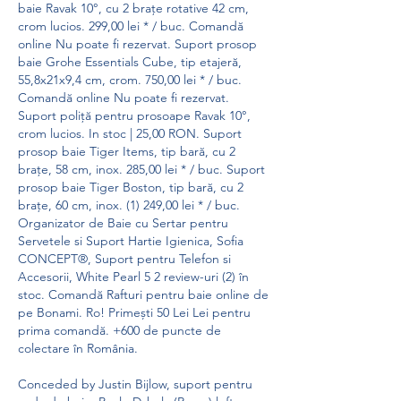
baie Ravak 10°, cu 2 brațe rotative 42 cm, 
crom lucios. 299,00 lei * / buc. Comandă 
online Nu poate fi rezervat. Suport prosop 
baie Grohe Essentials Cube, tip etajeră, 
55,8x21x9,4 cm, crom. 750,00 lei * / buc. 
Comandă online Nu poate fi rezervat. 
Suport poliță pentru prosoape Ravak 10°, 
crom lucios. In stoc | 25,00 RON. Suport 
prosop baie Tiger Items, tip bară, cu 2 
brațe, 58 cm, inox. 285,00 lei * / buc. Suport 
prosop baie Tiger Boston, tip bară, cu 2 
brațe, 60 cm, inox. (1) 249,00 lei * / buc. 
Organizator de Baie cu Sertar pentru 
Servetele si Suport Hartie Igienica, Sofia 
CONCEPT®, Suport pentru Telefon si 
Accesorii, White Pearl 5 2 review-uri (2) în 
stoc. Comandă Rafturi pentru baie online de 
pe Bonami. Ro! Primești 50 Lei Lei pentru 
prima comandă. +600 de puncte de 
colectare în România. 
Conceded by Justin Bijlow, suport pentru 