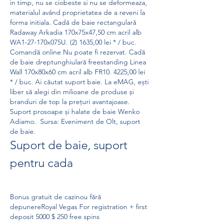
in timp, nu se ciobeste si nu se deformeaza, 
materialul având proprietatea de a reveni la 
forma initiala. Cadă de baie rectangulară 
Radaway Arkadia 170x75x47,50 cm acril alb 
WA1-27-170x075U. (2) 1635,00 lei * / buc. 
Comandă online Nu poate fi rezervat. Cadă 
de baie dreptunghiulară freestanding Linea 
Wall 170x80x60 cm acril alb FR10. 4225,00 lei 
* / buc. Ai căutat suport baie. La eMAG, ești 
liber să alegi din milioane de produse și 
branduri de top la prețuri avantajoase. 
Suport prosoape și halate de baie Wenko 
Adiamo.  Sursa: Eveniment de Olt, suport 
de baie.
Suport de baie, suport 
pentru cada
Bonus gratuit de cazinou fără 
depunereRoyal Vegas For registration + first 
deposit 5000 $ 250 free spins