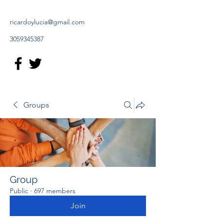
ricardoylucia@gmail.com
3059345387
Groups
Group
Public
·
697 members
Join