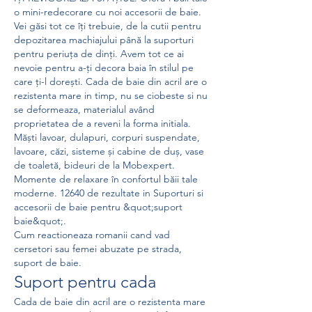
o mini-redecorare cu noi accesorii de baie. 
Vei găsi tot ce îți trebuie, de la cutii pentru 
depozitarea machiajului până la suporturi 
pentru periuța de dinți. Avem tot ce ai 
nevoie pentru a-ți decora baia în stilul pe 
care ți-l dorești. Cada de baie din acril are o 
rezistenta mare in timp, nu se ciobeste si nu 
se deformeaza, materialul având 
proprietatea de a reveni la forma initiala. 
Măști lavoar, dulapuri, corpuri suspendate, 
lavoare, căzi, sisteme și cabine de duș, vase 
de toaletă, bideuri de la Mobexpert. 
Momente de relaxare în confortul băii tale 
moderne. 12640 de rezultate in Suporturi si 
accesorii de baie pentru &quot;suport 
baie&quot;. 
Cum reactioneaza romanii cand vad 
cersetori sau femei abuzate pe strada, 
suport de baie.
Suport pentru cada
Cada de baie din acril are o rezistenta mare 