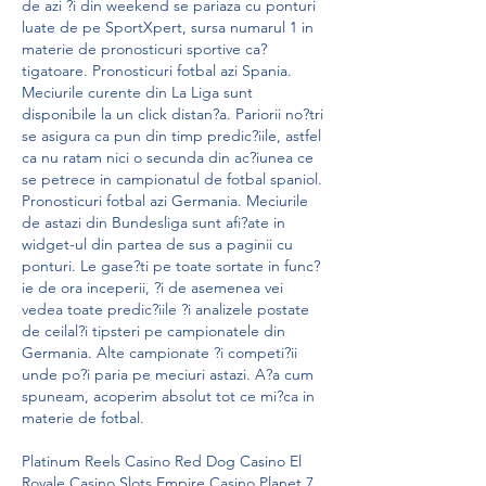
de azi ?i din weekend se pariaza cu ponturi 
luate de pe SportXpert, sursa numarul 1 in 
materie de pronosticuri sportive ca?
tigatoare. Pronosticuri fotbal azi Spania. 
Meciurile curente din La Liga sunt 
disponibile la un click distan?a. Pariorii no?tri 
se asigura ca pun din timp predic?iile, astfel 
ca nu ratam nici o secunda din ac?iunea ce 
se petrece in campionatul de fotbal spaniol. 
Pronosticuri fotbal azi Germania. Meciurile 
de astazi din Bundesliga sunt afi?ate in 
widget-ul din partea de sus a paginii cu 
ponturi. Le gase?ti pe toate sortate in func?
ie de ora inceperii, ?i de asemenea vei 
vedea toate predic?iile ?i analizele postate 
de ceilal?i tipsteri pe campionatele din 
Germania. Alte campionate ?i competi?ii 
unde po?i paria pe meciuri astazi. A?a cum 
spuneam, acoperim absolut tot ce mi?ca in 
materie de fotbal.
Platinum Reels Casino Red Dog Casino El 
Royale Casino Slots Empire Casino Planet 7 