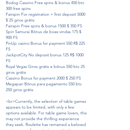
Bodog Cassino Free spins & bonus 450 btc 
300 free spins
Fairspin For registration + first deposit 5000 
$ 25 giros grátis
Fairspin Free spins & bonus 1500 $ 350 FS
Spin Samurai Bônus de boas-vindas 175 $ 
900 FS
PinUp casino Bonus for payment 550 R$ 225 
FS
JackpotCity No deposit bonus 125 R$ 1000 
FS
Royal Vegas Giros grátis e bônus 550 btc 25 
giros grátis
Cassino Bonus for payment 2000 $ 250 FS
Megapari Bônus para pagamento 550 btc 
250 giros grátis
<br>Currently, the selection of table games 
appears to be limited, with only a few 
options available. For table game lovers, this 
may not provide the thrilling experience 
they seek. Roulette has remained a beloved 